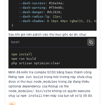
--dash-success
:
#16a34a
;
--dash-warning
:
#f59e0b
;
--dash-danger
:
#dc2626
;
--dash-radius-lg
:
22
px
;
--dash-shadow
:
0
16
px
40
px
rgba
(
15
,
23
,
42
,
0
}
Sau khi giải nén patch vào thư mục gốc dự án, chạy:
bash
npm
install
npm
php artisan optimize:clear
Mình đã kiểm tra compile SCSS bằng Sass thành công.
Riêng
npm run build
trong môi trường này chưa chạy
được vì thư mục
node_modules
trong zip đang thiếu
optional dependency của Rollup và file
node_modules/.bin/vite
không có quyền execute;
chạy lại
npm install
trên máy của bạn sẽ xử lý lỗi đó.