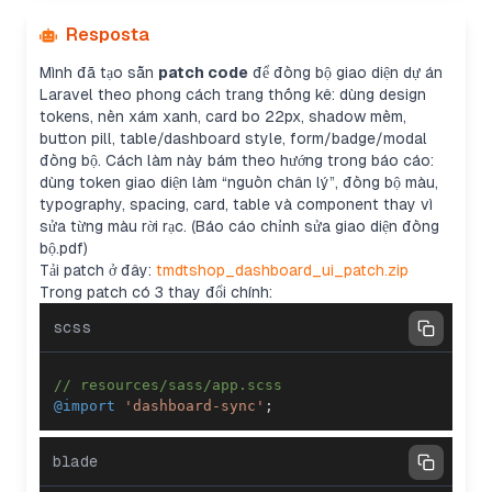
Resposta
Mình đã tạo sẵn
patch code
để đồng bộ giao diện dự án
Laravel theo phong cách trang thống kê: dùng design
tokens, nền xám xanh, card bo 22px, shadow mềm,
button pill, table/dashboard style, form/badge/modal
đồng bộ. Cách làm này bám theo hướng trong báo cáo:
dùng token giao diện làm “nguồn chân lý”, đồng bộ màu,
typography, spacing, card, table và component thay vì
sửa từng màu rời rạc. (Báo cáo chỉnh sửa giao diện đồng
bộ.pdf)
Tải patch ở đây:
tmdtshop_dashboard_ui_patch.zip
Trong patch có 3 thay đổi chính:
scss
// resources/sass/app.scss
@import
'dashboard-sync'
;
blade