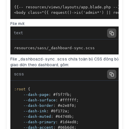
<body class="{{ request()->is('admin*') || reques
File mới:
text
resources/sass/_dashboard-sync.scss
File
_dashboard-sync.scss
chứa toàn bộ CSS đồng bộ
giao diện theo dashboard, gồm:
scss
:root 
{
--dash-page
:
#f5f7fb
;
--dash-surface
:
#ffffff
;
--dash-border
:
#e2e8f0
;
--dash-ink
:
#0f172a
;
--dash-muted
:
#64748b
;
--dash-primary
:
#1d4ed8
;
--dash-accent
:
#06b6d4
;