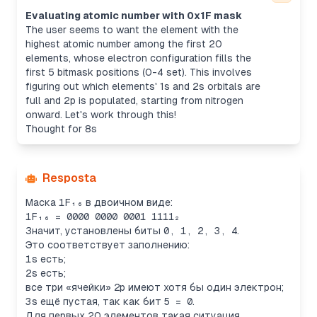
Evaluating atomic number with 0x1F mask
The user seems to want the element with the
highest atomic number among the first 20
elements, whose electron configuration fills the
first 5 bitmask positions (0-4 set). This involves
figuring out which elements' 1s and 2s orbitals are
full and 2p is populated, starting from nitrogen
onward. Let's work through this!
Thought for 8s
Resposta
Маска
1F₁₆
в двоичном виде:
1F₁₆ = 0000 0000 0001 1111₂
Значит, установлены биты
0, 1, 2, 3, 4
.
Это соответствует заполнению:
1s
есть;
2s
есть;
все три «ячейки»
2p
имеют хотя бы один электрон;
3s
ещё пустая, так как бит
5 = 0
.
Для первых 20 элементов такая ситуация