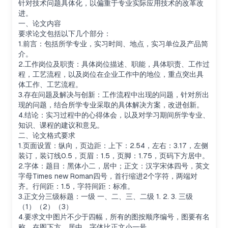
针对技术问题具体化，以偏重于专业实际应用技术的改革改
进。
一、论文内容
要求论文包括以下几个部分：
1.前言：包括所学专业，实习时间、地点，实习单位及产品简
介。
2.工作岗位及职责：具体岗位描述、职能，具体职责、工作过
程，工艺流程，以及岗位在企业工作中的地位，重点突出具
体工作、工艺流程。
3.存在问题及解决与创新：工作流程中出现的问题，针对所出
现的问题，结合所学专业采取的具体解决方案，改进创新。
4.结论：实习过程中的心得体会，以及对学习期间所学专业、
知识、课程的建议和意见。
二、论文格式要求
1.页面设置：纵向，页边距：上下：2.54，左右：3.17，左侧
装订，装订线0.5，页眉：1.5，页脚：1.75，页码下方居中。
2.字体：题目：黑体小二，居中；正文：汉字宋体四号，英文
字母Times new Roman四号，首行缩进2个字符，两端对
齐。行间距：1.5，字符间距：标准。
3.正文分三级标题：一级 一、二、三、二级 1. 2. 3. 三级
（1）（2）（3）
4.要求文中图片不少于四幅，所有的图按顺序编号，图要有名
称，在图下方，居中，字体比正文小一号。