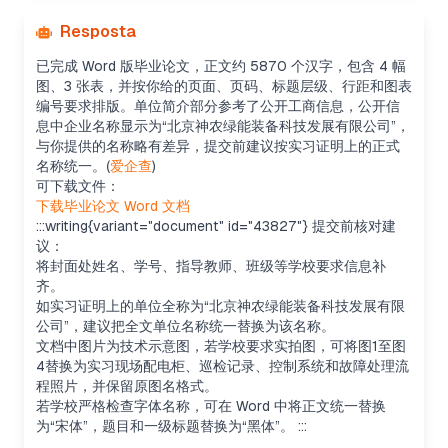
Resposta
已完成 Word 版毕业论文，正文约 5870 个汉字，包含 4 幅
图、3 张表，并按你给的页面、页码、标题层级、行距和图表
编号要求排版。单位简介部分参考了公开工商信息，公开信
息中企业名称显示为“北京神农绿能装备科技发展有限公司”，
与你提供的名称略有差异，提交前建议按实习证明上的正式
名称统一。(
爱企查
)
可下载文件：
下载毕业论文 Word 文档
:::writing{variant="document" id="43827"} 提交前核对建
议：
将封面处姓名、学号、指导教师、班级等学校要求信息补
齐。
如实习证明上的单位全称为“北京神农绿能装备科技发展有限
公司”，建议把全文单位名称统一替换为该名称。
文档中图片为技术示意图，若学校要求实拍图，可将图1至图
4替换为实习现场配电柜、巡检记录、控制系统和故障处理流
程照片，并保留原图名格式。
若学校严格检查字体名称，可在 Word 中将正文统一替换
为“宋体”，题目和一级标题替换为“黑体”。 :::