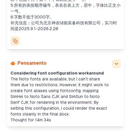
5.所有的表按顺序编号，表名在表上方，居中，字体比正文小
一号。
6.字数不低于3000字。
补充信息：公司为北京神农绿能装备科技有限公司，实习时
间是2025.9.1-2026.2.28
Pensamento
Considering font configuration workaround
The Noto fonts are available, but I can't share
them due to restrictions. However, it might work to
create font aliases using fontconfig, mapping
SimHei to Noto Sans CJK and SimSun to Noto
Serif CJK for rendering in the environment. By
setting this configuration, I could render the exact
fonts cleanly in the final docx.
Thought for 14m 34s