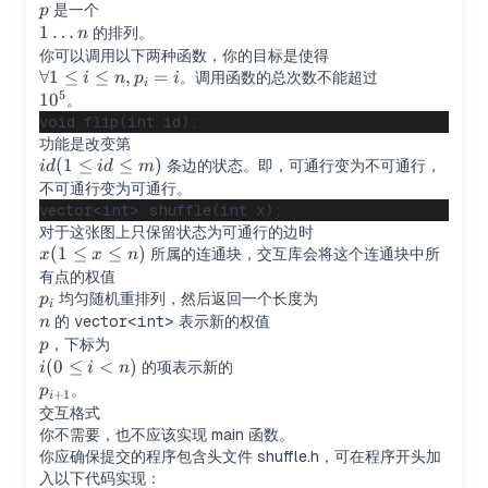
n)
p
是一个
p
1\dots
1
…
的排列。
n
n
你可以调用以下两种函数，你的目标是使得
\forall
∀1
≤
≤
,
=
。调用函数的总次数不能超过
i
n
p
i
i
5
1\le
10^5
1
0
。
i\le
n,p_i=i
功能是改变第
id(1\le
(
1
≤
≤
)
条边的状态。即，可通行变为不可通行，
i
d
i
d
m
id\le
不可通行变为可通行。
m)
对于这张图上只保留状态为可通行的边时
x(1\le
(
1
≤
≤
)
所属的连通块，交互库会将这个连通块中所
x
x
n
x\le
有点的权值
n)
p_i
均匀随机重排列，然后返回一个长度为
p
i
n
的
vector<int>
表示新的权值
n
p
，下标为
p
i(0\le
(
0
≤
<
)
的项表示新的
i
i
n
i < n)
p_{i+1}
。
p
+
1
i
交互格式
你不需要，也不应该实现 main 函数。
你应确保提交的程序包含头文件 shuffle.h，可在程序开头加
入以下代码实现：