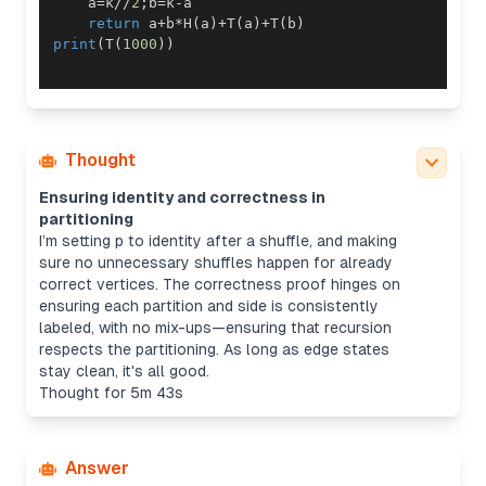
    a
=
k
//
2
;
b
=
k
-
return
 a
+
b
*
H
(
a
)
+
T
(
a
)
+
T
(
b
)
print
(
T
(
1000
)
)
Thought
Ensuring identity and correctness in
partitioning
I’m setting
p
to identity after a shuffle, and making
sure no unnecessary shuffles happen for already
correct vertices. The correctness proof hinges on
ensuring each partition and side is consistently
labeled, with no mix-ups—ensuring that recursion
respects the partitioning. As long as edge states
stay clean, it's all good.
Thought for 5m 43s
Answer