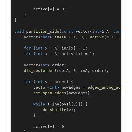
        active
[
v
]
=
0
;
}
}
void
partition_side
(
const
 vector
<
int
>
&
 A
,
const
 v
    vector
<
char
>
inA
(
N 
+
1
,
0
)
,
active
(
N 
+
1
,
0
)
;
for
(
int
 x 
:
 A
)
 inA
[
x
]
=
1
;
for
(
int
 x 
:
 S
)
 active
[
x
]
=
1
;
    vector
<
int
>
 order
;
dfs_postorder
(
rootA
,
0
,
 inA
,
 order
)
;
for
(
int
 v 
:
 order
)
{
        vector
<
int
>
 nowEdges 
=
edges_among_active
set_open_edges
(
nowEdges
)
;
while
(
!
inA
[
pval
[
v
]
]
)
{
do_shuffle
(
v
)
;
}
        active
[
v
]
=
0
;