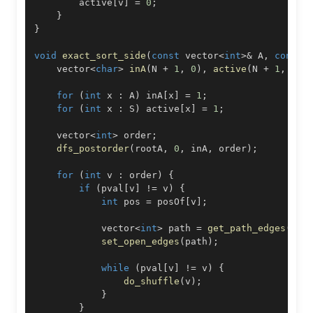
        active
[
v
]
=
0
;
}
}
void
exact_sort_side
(
const
 vector
<
int
>
&
 A
,
const
 
    vector
<
char
>
inA
(
N 
+
1
,
0
)
,
active
(
N 
+
1
,
0
)
;
for
(
int
 x 
:
 A
)
 inA
[
x
]
=
1
;
for
(
int
 x 
:
 S
)
 active
[
x
]
=
1
;
    vector
<
int
>
 order
;
dfs_postorder
(
rootA
,
0
,
 inA
,
 order
)
;
for
(
int
 v 
:
 order
)
{
if
(
pval
[
v
]
!=
 v
)
{
int
 pos 
=
 posOf
[
v
]
;
            vector
<
int
>
 path 
=
get_path_edges
(
v
,
 
set_open_edges
(
path
)
;
while
(
pval
[
v
]
!=
 v
)
{
do_shuffle
(
v
)
;
}
}