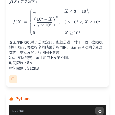
f(X)
(
)
定义如下：
f
X
⎧
f(X)= \begin{cases} 1, & X\l
4
1
,
≤
3
×
1
0
,
X
2
⎨
5
1
0
−
(
)
X
4
5
(
)
=
,
3
×
1
0
<
<
1
0
,
f
X
X
4
7
×
1
0
⎩
5
0
,
≥
1
0
.
X
交互库的随机种子是确定的。也就是说，对于一份不含随机
性的代码，多次提交的结果是相同的。保证在合法的交互次
数内，交互库的运行时间不超过
\texttt{3s}
。实际的交互库可能与下发的不同。
3s
5\texttt{s}
5
时间限制：
s
512
512
空间限制：
MB
\texttt{MB}
Python
python