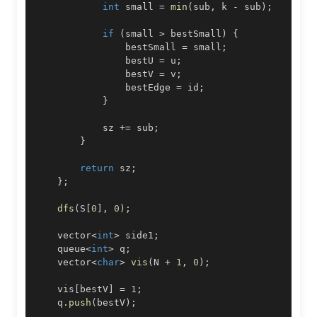
int
 small 
=
min
(
sub
,
 k 
-
 sub
)
;
if
(
small 
>
 bestSmall
)
{
                bestSmall 
=
 small
;
                bestU 
=
 u
;
                bestV 
=
 v
;
                bestEdge 
=
 id
;
}
            sz 
+=
 sub
;
}
return
 sz
;
}
;
dfs
(
S
[
0
]
,
0
)
;
    vector
<
int
>
 side1
;
    queue
<
int
>
 q
;
    vector
<
char
>
vis
(
N 
+
1
,
0
)
;
    vis
[
bestV
]
=
1
;
    q
.
push
(
bestV
)
;