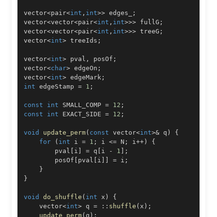
vector
<
pair
<
int
,
int
>>
 edges_
;
vector
<
vector
<
pair
<
int
,
int
>>
>
 fullG
;
vector
<
vector
<
pair
<
int
,
int
>>
>
 treeG
;
vector
<
int
>
 treeIds
;
vector
<
int
>
 pval
,
 posOf
;
vector
<
char
>
 edgeOn
;
vector
<
int
>
 edgeMark
;
int
 edgeStamp 
=
1
;
const
int
 SMALL_COMP 
=
12
;
const
int
 EXACT_SIDE 
=
12
;
void
update_perm
(
const
 vector
<
int
>
&
 q
)
{
for
(
int
 i 
=
1
;
 i 
<=
 N
;
 i
++
)
{
        pval
[
i
]
=
 q
[
i 
-
1
]
;
        posOf
[
pval
[
i
]
]
=
 i
;
}
}
void
do_shuffle
(
int
 x
)
{
    vector
<
int
>
 q 
=
::
shuffle
(
x
)
;
update_perm
(
q
)
;