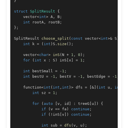
}
struct
SplitResult
{
    vector
<
int
>
 A
,
 B
;
int
 rootA
,
 rootB
;
}
;
SplitResult 
choose_split
(
const
 vector
<
int
>
&
 S
)
{
int
 k 
=
(
int
)
S
.
size
(
)
;
    vector
<
char
>
inS
(
N 
+
1
,
0
)
;
for
(
int
 x 
:
 S
)
 inS
[
x
]
=
1
;
int
 bestSmall 
=
-
1
;
int
 bestU 
=
-
1
,
 bestV 
=
-
1
,
 bestEdge 
=
-
1
;
    function
<
int
(
int
,
int
)
>
 dfs 
=
[
&
]
(
int
 u
,
int
 f
int
 sz 
=
1
;
for
(
auto
[
v
,
 id
]
:
 treeG
[
u
]
)
{
if
(
v 
==
 fa
)
continue
;
if
(
!
inS
[
v
]
)
continue
;
int
 sub 
=
dfs
(
v
,
 u
)
;