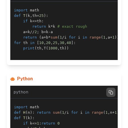
import
def
T
(
k
,
th
=
25
)
:
if
 k
<=
th
:
return
 k
*
k 
# exact rough
    a
=
k
//
2
;
 b
=
k
-
return
(
a
+
b
*
sum
(
1
/
i 
for
 i 
in
range
(
1
,
a
+
1
)
)
)
+
for
 th 
in
[
10
,
20
,
25
,
30
,
40
]
:
print
(
th
,
T
(
1000
,
th
)
)
Python
python
import
def
H
(
n
)
:
return
sum
(
1
/
i 
for
 i 
in
range
(
1
,
n
+
1
)
)
def
T
(
k
)
:
if
 k
<=
1
:
return
0