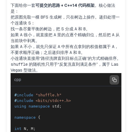
下面给你一套
可提交的思路 + C++14 代码框架
。核心做法
是：
把原图先取一棵 BFS 生成树，只在树边上操作。递归处理一
个连通块
S
：
找一条尽量平衡的树边，把
S
分成
A
和
B
。
如果
A
很小，就直接把
A
里的点逐个精确归位，然后把
A
从
当前块中剥离。
如果
A
不小，就先只保证
A
中所有点拿到的权值都属于
A
，
不要求顺序正确；之后递归排序
A
和
B
。
小连通块直接用“路径洗牌直到目标点正确”的方式精确排序。
shuffle
的随机性只用于“反复洗直到满足条件”，属于 Las
Vegas 型做法。
cpp
#
include
"shuffle.h"
#
include
<bits/stdc++.h>
using
namespace
 std
;
namespace
{
int
 N
,
 M
;