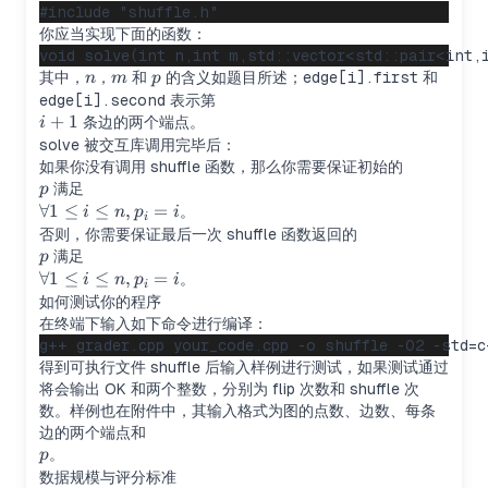
你应当实现下面的函数：
n
m
p
其中，
，
和
的含义如题目所述；
edge[i].first
和
n
m
p
edge[i].second
表示第
i+1
+
1
条边的两个端点。
i
solve 被交互库调用完毕后：
如果你没有调用 shuffle 函数，那么你需要保证初始的
p
满足
p
\forall
∀1
≤
≤
,
=
。
i
n
p
i
i
1\le
否则，你需要保证最后一次 shuffle 函数返回的
i\le
p
满足
p
n,p_i=i
\forall
∀1
≤
≤
,
=
。
i
n
p
i
i
1\le
如何测试你的程序
i\le
在终端下输入如下命令进行编译：
n,p_i=i
得到可执行文件 shuffle 后输入样例进行测试，如果测试通过
将会输出 OK 和两个整数，分别为 flip 次数和 shuffle 次
数。样例也在附件中，其输入格式为图的点数、边数、每条
边的两个端点和
p
。
p
数据规模与评分标准