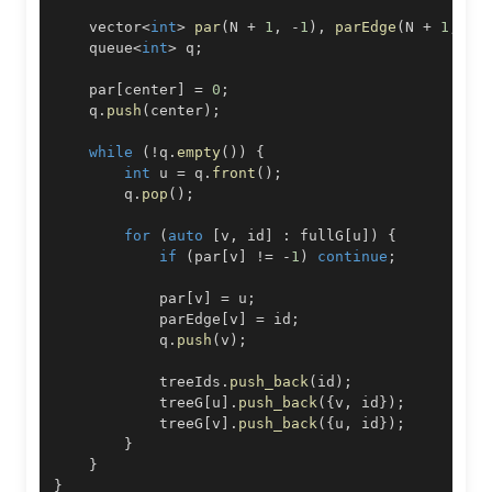
    vector
<
int
>
par
(
N 
+
1
,
-
1
)
,
parEdge
(
N 
+
1
,
-
1
    queue
<
int
>
 q
;
    par
[
center
]
=
0
;
    q
.
push
(
center
)
;
while
(
!
q
.
empty
(
)
)
{
int
 u 
=
 q
.
front
(
)
;
        q
.
pop
(
)
;
for
(
auto
[
v
,
 id
]
:
 fullG
[
u
]
)
{
if
(
par
[
v
]
!=
-
1
)
continue
;
            par
[
v
]
=
 u
;
            parEdge
[
v
]
=
 id
;
            q
.
push
(
v
)
;
            treeIds
.
push_back
(
id
)
;
            treeG
[
u
]
.
push_back
(
{
v
,
 id
}
)
;
            treeG
[
v
]
.
push_back
(
{
u
,
 id
}
)
;
}
}
}