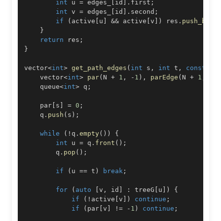
int
 u 
=
 edges_
[
id
]
.
first
;
int
 v 
=
 edges_
[
id
]
.
second
;
if
(
active
[
u
]
&&
 active
[
v
]
)
 res
.
push_back
}
return
 res
;
}
vector
<
int
>
get_path_edges
(
int
 s
,
int
 t
,
const
 ve
    vector
<
int
>
par
(
N 
+
1
,
-
1
)
,
parEdge
(
N 
+
1
,
-
1
    queue
<
int
>
 q
;
    par
[
s
]
=
0
;
    q
.
push
(
s
)
;
while
(
!
q
.
empty
(
)
)
{
int
 u 
=
 q
.
front
(
)
;
        q
.
pop
(
)
;
if
(
u 
==
 t
)
break
;
for
(
auto
[
v
,
 id
]
:
 treeG
[
u
]
)
{
if
(
!
active
[
v
]
)
continue
;
if
(
par
[
v
]
!=
-
1
)
continue
;