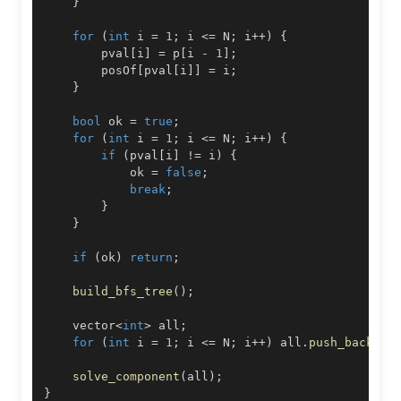
}
for
(
int
 i 
=
1
;
 i 
<=
 N
;
 i
++
)
{
        pval
[
i
]
=
 p
[
i 
-
1
]
;
        posOf
[
pval
[
i
]
]
=
 i
;
}
bool
 ok 
=
true
;
for
(
int
 i 
=
1
;
 i 
<=
 N
;
 i
++
)
{
if
(
pval
[
i
]
!=
 i
)
{
            ok 
=
false
;
break
;
}
}
if
(
ok
)
return
;
build_bfs_tree
(
)
;
    vector
<
int
>
 all
;
for
(
int
 i 
=
1
;
 i 
<=
 N
;
 i
++
)
 all
.
push_back
(
i
)
solve_component
(
all
)
;
}