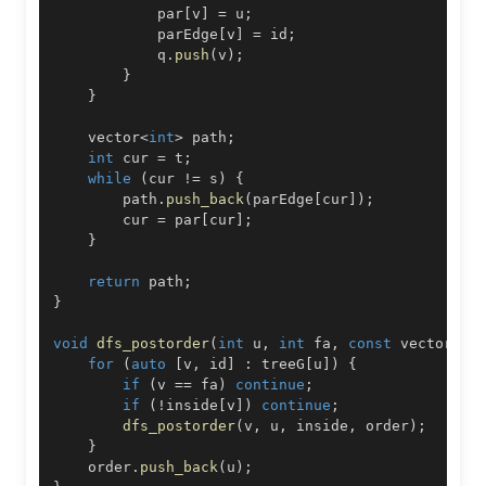
            par
[
v
]
=
 u
;
            parEdge
[
v
]
=
 id
;
            q
.
push
(
v
)
;
}
}
    vector
<
int
>
 path
;
int
 cur 
=
 t
;
while
(
cur 
!=
 s
)
{
        path
.
push_back
(
parEdge
[
cur
]
)
;
        cur 
=
 par
[
cur
]
;
}
return
 path
;
}
void
dfs_postorder
(
int
 u
,
int
 fa
,
const
 vector
<
ch
for
(
auto
[
v
,
 id
]
:
 treeG
[
u
]
)
{
if
(
v 
==
 fa
)
continue
;
if
(
!
inside
[
v
]
)
continue
;
dfs_postorder
(
v
,
 u
,
 inside
,
 order
)
;
}
    order
.
push_back
(
u
)
;