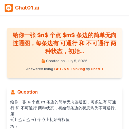
Chat01.ai
给你一张 $n$ 个点 $m$ 条边的简单无向
连通图，每条边有 可通行 和 不可通行 两
种状态，初始...
Created on: July 5, 2026
Answered using
GPT-5.5 Thinking
by
Chat01
Question
n
m
给你一张
个点
条边的简单无向连通图，每条边有 可通
n
m
行 和 不可通行 两种状态，初始每条边的状态均为不可通行。
第
i(1\le
(
1
≤
≤
)
个点上初始有权值
i
i
n
i\le
p_i
，
p
i