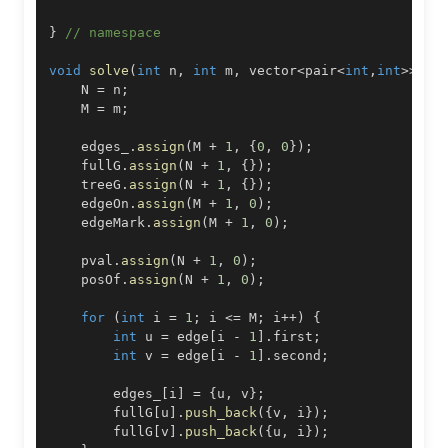
}
// namespace
void
solve
(
int
 n
,
int
 m
,
 vector
<
pair
<
int
,
int
>>
 ed
    N 
=
 n
;
    M 
=
 m
;
    edges_
.
assign
(
M 
+
1
,
{
0
,
0
}
)
;
    fullG
.
assign
(
N 
+
1
,
{
}
)
;
    treeG
.
assign
(
N 
+
1
,
{
}
)
;
    edgeOn
.
assign
(
M 
+
1
,
0
)
;
    edgeMark
.
assign
(
M 
+
1
,
0
)
;
    pval
.
assign
(
N 
+
1
,
0
)
;
    posOf
.
assign
(
N 
+
1
,
0
)
;
for
(
int
 i 
=
1
;
 i 
<=
 M
;
 i
++
)
{
int
 u 
=
 edge
[
i 
-
1
]
.
first
;
int
 v 
=
 edge
[
i 
-
1
]
.
second
;
        edges_
[
i
]
=
{
u
,
 v
}
;
        fullG
[
u
]
.
push_back
(
{
v
,
 i
}
)
;
        fullG
[
v
]
.
push_back
(
{
u
,
 i
}
)
;