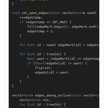
}
void
set_open_edges
(
const
 vector
<
int
>
&
 need
)
{
++
edgeStamp
;
if
(
edgeStamp 
==
 INT_MAX
)
{
fill
(
edgeMark
.
begin
(
)
,
 edgeMark
.
end
(
)
,
0
)
        edgeStamp 
=
1
;
}
for
(
int
 id 
:
 need
)
 edgeMark
[
id
]
=
 edgeStamp
;
for
(
int
 id 
:
 treeIds
)
{
bool
 want 
=
(
edgeMark
[
id
]
==
 edgeStamp
)
;
if
(
(
bool
)
edgeOn
[
id
]
!=
 want
)
{
flip
(
id
)
;
            edgeOn
[
id
]
=
 want
;
}
}
}
vector
<
int
>
edges_among_active
(
const
 vector
<
char
>
    vector
<
int
>
 res
;
for
(
int
 id 
:
 treeIds
)
{