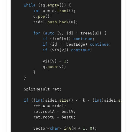
while
(
!
q
.
empty
(
)
)
{
int
 u 
=
 q
.
front
(
)
;
        q
.
pop
(
)
;
        side1
.
push_back
(
u
)
;
for
(
auto
[
v
,
 id
]
:
 treeG
[
u
]
)
{
if
(
!
inS
[
v
]
)
continue
;
if
(
id 
==
 bestEdge
)
continue
;
if
(
vis
[
v
]
)
continue
;
            vis
[
v
]
=
1
;
            q
.
push
(
v
)
;
}
}
    SplitResult ret
;
if
(
(
int
)
side1
.
size
(
)
<=
 k 
-
(
int
)
side1
.
size
(
        ret
.
A 
=
 side1
;
        ret
.
rootA 
=
 bestV
;
        ret
.
rootB 
=
 bestU
;
        vector
<
char
>
inA
(
N 
+
1
,
0
)
;