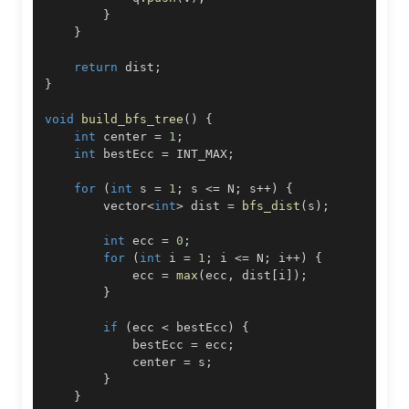
}
}
return
 dist
;
}
void
build_bfs_tree
(
)
{
int
 center 
=
1
;
int
 bestEcc 
=
 INT_MAX
;
for
(
int
 s 
=
1
;
 s 
<=
 N
;
 s
++
)
{
        vector
<
int
>
 dist 
=
bfs_dist
(
s
)
;
int
 ecc 
=
0
;
for
(
int
 i 
=
1
;
 i 
<=
 N
;
 i
++
)
{
            ecc 
=
max
(
ecc
,
 dist
[
i
]
)
;
}
if
(
ecc 
<
 bestEcc
)
{
            bestEcc 
=
 ecc
;
            center 
=
 s
;
}
}