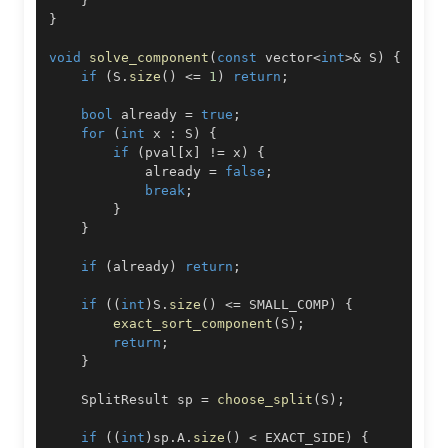
}
}
void
solve_component
(
const
 vector
<
int
>
&
 S
)
{
if
(
S
.
size
(
)
<=
1
)
return
;
bool
 already 
=
true
;
for
(
int
 x 
:
 S
)
{
if
(
pval
[
x
]
!=
 x
)
{
            already 
=
false
;
break
;
}
}
if
(
already
)
return
;
if
(
(
int
)
S
.
size
(
)
<=
 SMALL_COMP
)
{
exact_sort_component
(
S
)
;
return
;
}
    SplitResult sp 
=
choose_split
(
S
)
;
if
(
(
int
)
sp
.
A
.
size
(
)
<
 EXACT_SIDE
)
{