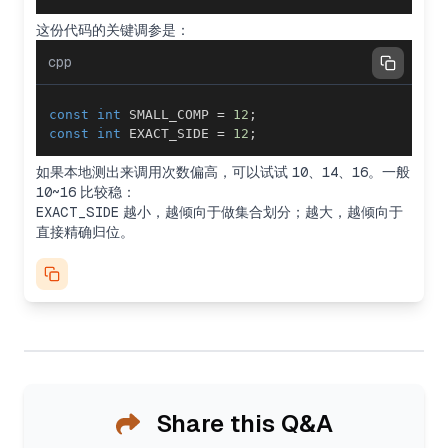
这份代码的关键调参是：
cpp
const
int
 SMALL_COMP 
=
12
;
const
int
 EXACT_SIDE 
=
12
;
如果本地测出来调用次数偏高，可以试试
10、14、16
。一般
10~16
比较稳：
EXACT_SIDE
越小，越倾向于做集合划分；越大，越倾向于
直接精确归位。
Share this Q&A