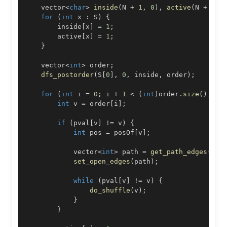
    vector
<
char
>
inside
(
N 
+
1
,
0
)
,
active
(
N 
+
1
,
for
(
int
 x 
:
 S
)
{
        inside
[
x
]
=
1
;
        active
[
x
]
=
1
;
}
    vector
<
int
>
 order
;
dfs_postorder
(
S
[
0
]
,
0
,
 inside
,
 order
)
;
for
(
int
 i 
=
0
;
 i 
+
1
<
(
int
)
order
.
size
(
)
;
 i
+
int
 v 
=
 order
[
i
]
;
if
(
pval
[
v
]
!=
 v
)
{
int
 pos 
=
 posOf
[
v
]
;
            vector
<
int
>
 path 
=
get_path_edges
(
v
,
 
set_open_edges
(
path
)
;
while
(
pval
[
v
]
!=
 v
)
{
do_shuffle
(
v
)
;
}
}