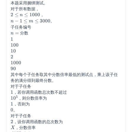
本题采用捆绑测试。
对于所有数据，
2\le
2
≤
≤
1000
，
n
n\le
n-
−
1
≤
≤
3000
。
n
m
1000
1\le
子任务编号
m
n=
=
分数
n
\le
1
1
3000
100
100
10
10
2
2
1000
1000
90
90
其中每个子任务取其中分数倍率最低的测试点，乘上该子任
务的满分得到最终分数。
对于子任务
1
1
，若你调用函数总次数不超过
5
10^5
1
0
，则分数倍率为
1
1
，否则为
0
0
。
对于子任务
2
2
，设你调用函数的总次数为
X
，分数倍率
X