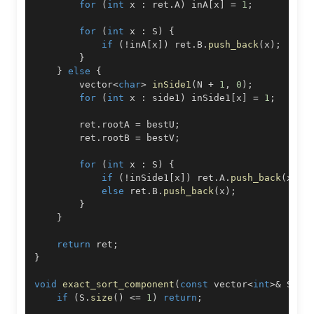
for
(
int
 x 
:
 ret
.
A
)
 inA
[
x
]
=
1
;
for
(
int
 x 
:
 S
)
{
if
(
!
inA
[
x
]
)
 ret
.
B
.
push_back
(
x
)
;
}
}
else
{
        vector
<
char
>
inSide1
(
N 
+
1
,
0
)
;
for
(
int
 x 
:
 side1
)
 inSide1
[
x
]
=
1
;
        ret
.
rootA 
=
 bestU
;
        ret
.
rootB 
=
 bestV
;
for
(
int
 x 
:
 S
)
{
if
(
!
inSide1
[
x
]
)
 ret
.
A
.
push_back
(
x
)
;
else
 ret
.
B
.
push_back
(
x
)
;
}
}
return
 ret
;
}
void
exact_sort_component
(
const
 vector
<
int
>
&
 S
)
{
if
(
S
.
size
(
)
<=
1
)
return
;