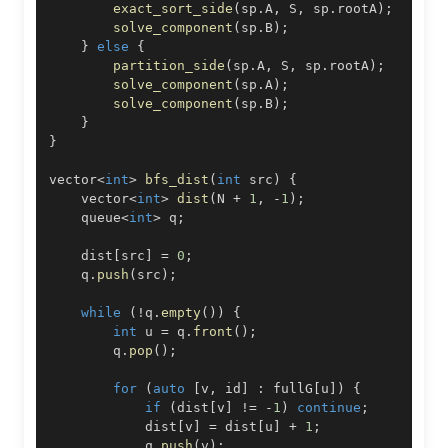
exact_sort_side
(
sp
.
A
,
 S
,
 sp
.
rootA
)
;
solve_component
(
sp
.
B
)
;
}
else
{
partition_side
(
sp
.
A
,
 S
,
 sp
.
rootA
)
;
solve_component
(
sp
.
A
)
;
solve_component
(
sp
.
B
)
;
}
}
vector
<
int
>
bfs_dist
(
int
 src
)
{
    vector
<
int
>
dist
(
N 
+
1
,
-
1
)
;
    queue
<
int
>
 q
;
    dist
[
src
]
=
0
;
    q
.
push
(
src
)
;
while
(
!
q
.
empty
(
)
)
{
int
 u 
=
 q
.
front
(
)
;
        q
.
pop
(
)
;
for
(
auto
[
v
,
 id
]
:
 fullG
[
u
]
)
{
if
(
dist
[
v
]
!=
-
1
)
continue
;
            dist
[
v
]
=
 dist
[
u
]
+
1
;
            q
.
push
(
v
)
;