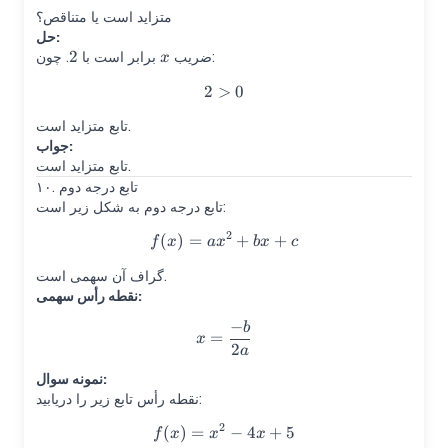
متزاید است یا متناقص؟
حل:
2
2
x
. چون:
ضریب
برابر است با
x
2
>
2>0
0
تابع متزاید است.
جواب:
تابع متزاید است.
۱۰. تابع درجه دوم
تابع درجه دوم به شکل زیر است:
2
(
)
=
f(x)=ax^2+bx+c
+
+
f
x
a
x
b
x
c
گراف آن سهمی است.
نقطه رأس سهمی:
−
b
x=\frac{-b}{2a}
=
x
2
a
نمونه سوال:
نقطه رأس تابع زیر را دریابید:
2
(
)
=
f(x)=x^2-4x+5
−
4
+
5
f
x
x
x