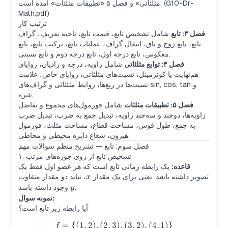
مثلثاتی» و فصل ۵ «تطبیقات مثلثات» آمده است. (G10-Dr-
Math.pdf)
ترتیب کار
فصل ۳: تابع
شامل تشخیص تابع، قیمت تابع، ناحیه تعریف، گراف
تابع، تابع زوج و تاق، انتقال گراف، عملیات تابع، ترکیب تابع، تابع
معکوس، تابع درجه اول، تابع درجه دوم و تابع نسبتی.
فصل ۴: توابع مثلثاتی
شامل زاویه، درجه و رادیان، زوایای
هم‌نهایت یا کوترمینل، نسبت‌های مثلثاتی، زوایای خاص، علامت
نسبت‌ها در ربع‌ها، روابط مثلثاتی و گراف‌های sin, cos, tan و
غیره.
فصل ۵: تطبیقات مثلثات
شامل فورمول‌های مجموع و تفاضل
زاویه‌ها، دوچند و سه‌چند زاویه، تبدیل جمع به ضرب، تبدیل ضرب
به جمع، طول قوس، مساحت قطاع، مساحت مثلث، فورمول
هیرون، شعاع دایره محیطی و محاطی.
فصل سوم: تابع — تشریح منظم سوالات مهم
۱. تشخیص تابع از روی جوره‌های مرتب
قاعده:
یک رابطه زمانی تابع است که هر عضو اول فقط یک
x
تصویر داشته باشد. یعنی برای یک مقدار
، نباید دو مقدار متفاوت
x
y
وجود داشته باشد.
y
نمونه سوال:
آیا رابطه زیر تابع است؟
=
{(
1
,
2
)
,
(
2
,
3
f=\{(1,2),(2,3),(3,2),(4,1)\}
)
,
(
3
,
2
)
,
(
4
,
1
)}
f