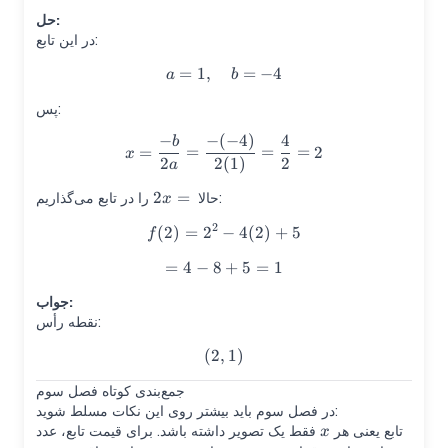
حل:
در این تابع:
=
1
,
a=1,\quad b=-4
=
−
4
a
b
پس:
−
−
(
−
4
)
4
x=\frac{-b}{2a}=\frac{-(-4
b
=
=
=
=
2
x
2
2
(
1
)
2
a
2
=
x=2
را در تابع می‌گذاریم:
حالا
x
2
(
2
)
=
2
−
f(2)=2^2-4(2)+5
4
(
2
)
+
5
f
=
4
−
8
=4-8+5=1
+
5
=
1
جواب:
نقطه رأس:
(
2
,
(2,1)
1
)
جمع‌بندی کوتاه فصل سوم
در فصل سوم باید بیشتر روی این نکات مسلط شوید:
x
تابع یعنی هر
فقط یک تصویر داشته باشد. برای قیمت تابع، عدد
x