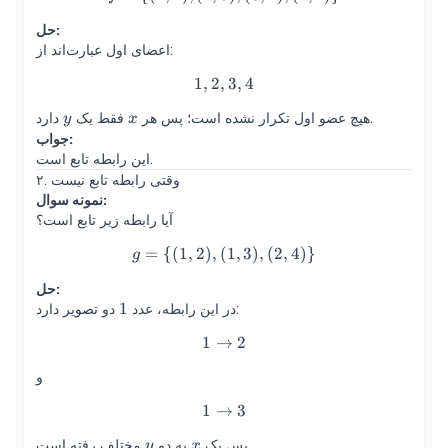
حل:
اعضای اول عبارت‌اند از:
1
,
2
,
1,2,3,4
3
,
4
y
x
دارد.
هیچ عضو اول تکرار نشده است؛ پس هر
فقط یک
y
x
جواب:
این رابطه تابع است.
۲. وقتی رابطه تابع نیست
نمونه سوال:
آیا رابطه زیر تابع است؟
=
{(
1
,
2
)
,
(
g=\{(1,2),(1,3),(2,4)\}
1
,
3
)
,
(
2
,
4
)}
g
حل:
1
1
دو تصویر دارد:
در این رابطه، عدد
1
→
1 \to 2
2
و
1
→
1 \to 3
3
y
x
مختلف رفته است.
پس یک
به دو
y
x