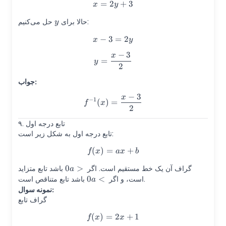
=
2
x=2y+3
+
3
x
y
y
حل می‌کنیم:
حالا برای
y
−
3
x-3=2y
=
2
x
y
−
3
x
y=\frac{x-3}{2}
=
y
2
جواب:
−
3
x
f^{-1}(x)=\frac{x-3}{2}
−
1
(
)
=
f
x
2
۹. تابع درجه اول
تابع درجه اول به شکل زیر است:
(
)
=
f(x)=ax+b
+
f
x
a
x
b
0
>
a>0
گراف آن یک خط مستقیم است. اگر
باشد تابع متزاید
a
0
<
a<0
باشد تابع متناقص است.
است، و اگر
a
نمونه سوال:
گراف تابع
(
)
=
f(x)=2x+1
2
+
1
f
x
x