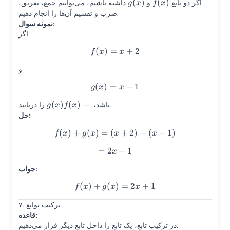
(
)
g(x)
(
)
f(x)
اگر دو تابع
و
داشته باشیم، می‌توانیم جمع، تفریق،
g
x
f
x
ضرب و تقسیم آن‌ها را انجام دهیم.
نمونه سوال:
اگر
(
)
=
f(x)=x+2
+
2
f
x
x
و
(
)
=
g(x)=x-1
−
1
g
x
x
(
)
(
)
+
f(x)+g(x)
را دریابید.
باشد،
g
x
f
x
حل:
(
)
+
(
)
=
(
f(x)+g(x)=(x+2)+(x-1)
+
2
)
+
(
−
1
)
f
x
g
x
x
x
=
2
=2x+1
+
1
x
جواب:
(
)
+
(
f(x)+g(x)=2x+1
)
=
2
+
1
f
x
g
x
x
۷. ترکیب توابع
قاعده:
در ترکیب تابع، یک تابع را داخل تابع دیگر قرار می‌دهیم.