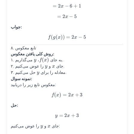
=
2
−
=2x-6+1
6
+
1
x
=
2
=2x-5
−
5
x
جواب:
(
(
))
=
f(g(x))=2x-5
2
−
5
f
g
x
x
۸. تابع معکوس
روش کلی یافتن معکوس:
y
(
)
f(x)
می‌گذاریم.
۱. به جای
،
y
f
x
y
x
را عوض می‌کنیم.
۲. جای
و
y
x
y
حل می‌کنیم.
۳. معادله را برای
y
نمونه سوال:
معکوس تابع زیر را دریابید:
(
)
=
f(x)=2x+3
2
+
3
f
x
x
حل:
=
2
y=2x+3
+
3
y
x
y
x
را عوض می‌کنیم:
جای
و
y
x