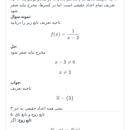
تعریف تمام اعداد حقیقی است. اما در کسرها، مخرج نباید صفر
شود.
نمونه سوال:
ناحیه تعریف تابع زیر را دریابید:
1
f(x)=\frac{1}{x-3}
(
)
=
f
x
−
3
x
حل:
مخرج نباید صفر شود:
−
3
x-3\neq 0

=
0
x

=
x\neq 3
3
x
جواب:
ناحیه تعریف:
R
−
\mathbb{R}-\{3\}
{
3
}
یعنی همه اعداد حقیقی به جز ۳.
۵. تابع زوج و تابع تاق
تابع زوج:
اگر