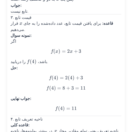
جواب:
تابع نیست.
۳. قیمت تابع
x
قاعده:
برای یافتن قیمت تابع، عدد داده‌شده را به جای
قرار
x
می‌دهیم.
نمونه سوال:
اگر
(
)
=
f(x)=2x+3
2
+
3
f
x
x
(
4
)
f(4)
را دریابید.
باشد،
f
حل:
(
4
)
=
2
f(4)=2(4)+3
(
4
)
+
3
f
(
4
)
=
8
f(4)=8+3=11
+
3
=
11
f
جواب نهایی:
(
4
)
f(4)=11
=
11
f
۴. ناحیه تعریف تابع
قاعده کلی:
x
ناحیه تعریف یعنی تمام مقادیر مجاز
. در بیشتر پولینوم‌ها، ناحیه
x