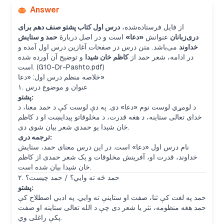
Answer
از فایل فرستاده‌شده،
درس اول کتاب پشتو صنف دهم برای
دری‌زبانان
عنوانش
«دعا»
است و در اصل دربارهٔ
حمد و ستایش
خداوند
می‌باشد. متن درس در صفحات آغازین درس اول آمده و
در ادامه، شعر حمد از
کاظم خان شیدا
و توضیح آن آورده شده
است. (G10-Dr-Pashto.pdf)
خلاصه منظم درس اول: «دعا»
۱. عنوان و موضوع درس
پشتو:
د لومړي لوست نوم «دعا» دی. په دې لوست کې د حمد معنا، د
خدای تعالی ستاینه، د هغه قدرت، د مخلوقاتو پیدایښت او د کاظم
خان شیدا یو حمدي شعر بیان شوی دی.
ترجمه دری:
نام درس اول «دعا» است. در این درس معنای حمد، ستایش
خداوند، قدرت او، آفرینش مخلوقات و یک شعر حمدی از کاظم
خان شیدا بیان شده است.
۲. حمد څه ته وايي؟ / حمد چیست؟
پشتو:
حمد په لغت کې ثنا، صفت او ستاینې ته وايي. په ادبي اصطلاح کې
حمد هغه منظومه، نثر یا شعر دی چې د الله تعالی ستاینه او صفت
پکې راغلی وي.