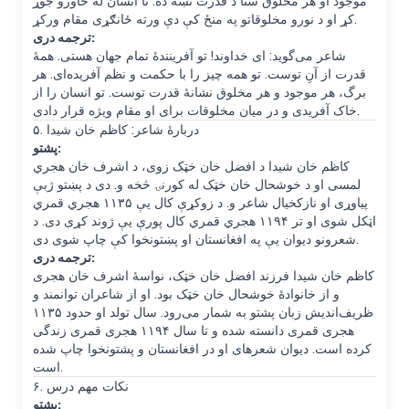
موجود او هر مخلوق ستا د قدرت نښه ده. تا انسان له خاورو جوړ
کړ او د نورو مخلوقاتو په منځ کې دې ورته ځانګړی مقام ورکړ.
ترجمه دری:
شاعر می‌گوید: ای خداوند! تو آفرینندهٔ تمام جهان هستی. همهٔ
قدرت از آنِ توست. تو همه چیز را با حکمت و نظم آفریده‌ای. هر
برگ، هر موجود و هر مخلوق نشانهٔ قدرت توست. تو انسان را از
خاک آفریدی و در میان مخلوقات برای او مقام ویژه قرار دادی.
۵. دربارهٔ شاعر: کاظم خان شیدا
پشتو:
کاظم خان شیدا د افضل خان خټک زوی، د اشرف خان هجري
لمسی او د خوشحال خان خټک له کورنۍ څخه و. دی د پښتو ژبې
پیاوړی او نازکخیال شاعر و. د زوکړې کال یې ۱۱۳۵ هجري قمري
اټکل شوی او تر ۱۱۹۴ هجري قمري کال پورې یې ژوند کړی دی. د
شعرونو دیوان یې په افغانستان او پښتونخوا کې چاپ شوی دی.
ترجمه دری:
کاظم خان شیدا فرزند افضل خان خټک، نواسهٔ اشرف خان هجری
و از خانوادهٔ خوشحال خان خټک بود. او از شاعران توانمند و
ظریف‌اندیش زبان پشتو به شمار می‌رود. سال تولد او حدود ۱۱۳۵
هجری قمری دانسته شده و تا سال ۱۱۹۴ هجری قمری زندگی
کرده است. دیوان شعرهای او در افغانستان و پشتونخوا چاپ شده
است.
۶. نکات مهم درس
پشتو: