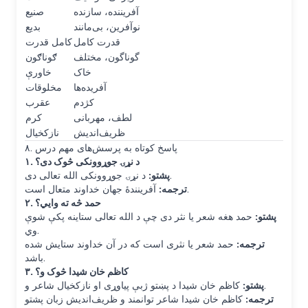
آفریننده، سازنده
صنیع
نوآفرین، بی‌مانند
بدیع
قدرت کامل
کامل قدرت
گوناگون، مختلف
ګوناګون
خاک
خاورې
آفریده‌ها
مخلوقات
کژدم
عقرب
لطف، مهربانی
کرم
ظریف‌اندیش
نازکخیال
۸. پاسخ کوتاه به پرسش‌های مهم درس
۱. د نړۍ جوړوونکی څوک دی؟
د نړۍ جوړوونکی الله تعالی دی.
پشتو:
آفرینندهٔ جهان خداوند متعال است.
ترجمه:
۲. حمد څه ته وايي؟
پشتو:
حمد هغه شعر یا نثر دی چې د الله تعالی ستاینه پکې شوې
وي.
ترجمه:
حمد شعر یا نثری است که در آن خداوند ستایش شده
باشد.
۳. کاظم خان شیدا څوک و؟
کاظم خان شیدا د پښتو ژبې پیاوړی او نازکخیال شاعر و.
پشتو:
ترجمه:
کاظم خان شیدا شاعر توانمند و ظریف‌اندیش زبان پشتو