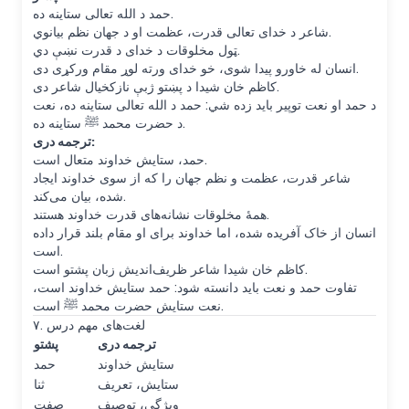
حمد د الله تعالی ستاینه ده.
شاعر د خدای تعالی قدرت، عظمت او د جهان نظم بیانوي.
ټول مخلوقات د خدای د قدرت نښې دي.
انسان له خاورو پیدا شوی، خو خدای ورته لوړ مقام ورکړی دی.
کاظم خان شیدا د پښتو ژبې نازکخیال شاعر دی.
د حمد او نعت توپیر باید زده شي: حمد د الله تعالی ستاینه ده، نعت
د حضرت محمد ﷺ ستاینه ده.
ترجمه دری:
حمد، ستایش خداوند متعال است.
شاعر قدرت، عظمت و نظم جهان را که از سوی خداوند ایجاد
شده، بیان می‌کند.
همهٔ مخلوقات نشانه‌های قدرت خداوند هستند.
انسان از خاک آفریده شده، اما خداوند برای او مقام بلند قرار داده
است.
کاظم خان شیدا شاعر ظریف‌اندیش زبان پشتو است.
تفاوت حمد و نعت باید دانسته شود: حمد ستایش خداوند است،
نعت ستایش حضرت محمد ﷺ است.
۷. لغت‌های مهم درس
ترجمه دری
پشتو
ستایش خداوند
حمد
ستایش، تعریف
ثنا
ویژگی، توصیف
صفت