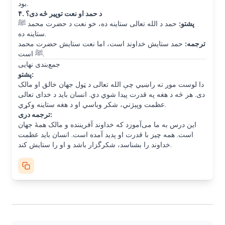
بود.
۴. د حمد او نعت توپیر څه دی؟
پشتو:
حمد د الله تعالی ستاینه ده، خو نعت د حضرت محمد ﷺ
ستاینه ده.
ترجمه:
حمد ستایش خداوند است، اما نعت ستایش حضرت محمد
ﷺ است.
جمع‌بندی نهایی
پشتو:
دا لوست موږ ته راښيي چې الله تعالی د ټول جهان خالق او مالک
دی. هر څه د هغه په قدرت پیدا شوي دي. انسان باید د خدای تعالی
عظمت وپېژني، شکر وباسي او د هغه ستاینه وکړي.
ترجمه دری:
این درس به ما می‌آموزد که خداوند آفریننده و مالک همهٔ جهان
است. همه چیز با قدرت او پدید آمده است. انسان باید عظمت
خداوند را بشناسد، شکرگزار باشد و او را ستایش کند.