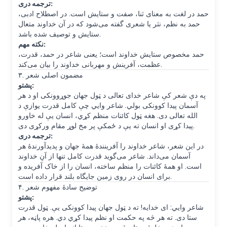
ترجمه دری:
حمد در لغت به معنای ثنا، صفت و ستایش است. در اصطلاح ادبی،
حمد به نظم، نثر یا شعری گفته می‌شود که در آن خداوند متعال
ستایش و توصیف شده باشد.
نکته مهم:
حمد مخصوص ستایش خداوند است؛ یعنی شاعر در حمد، قدرت،
عظمت، آفرینش و مهربانی خداوند را بیان می‌کند.
۳. مضمون اصلی شعر
پشتو:
په دې شعر کې شاعر خدای تعالی د ټول جهان جوړوونکی او د هر
آسمان پیدا کوونکی بولي. شاعر وايي چې کامل قدرت یوازې د
الله تعالی دی. هغه ټول کائنات منظم کړي، انسان یې له خاورو
پیدا کړی او انسان ته یې د ځمکې پر مخ لوړ مقام ورکړی دی.
ترجمه دری:
در این شعر، شاعر خداوند را آفرینندهٔ همهٔ جهان و پدیدآورندهٔ هر
آسمان می‌داند. شاعر می‌گوید قدرت کامل تنها از آنِ خداوند
است. او همهٔ کائنات را منظم ساخته، انسان را از خاک آفریده و
برای انسان در روی زمین جایگاه بلند قرار داده است.
۴. توضیح سادهٔ مفهوم شعر
پشتو:
شاعر وايي: ای خدایه! ته د ټول جهان پیدا کوونکی یې. ټول قدرت
ستا دی. ته هر څه په حکمت او نظم پیدا کړي دي. هره پاڼه، هر