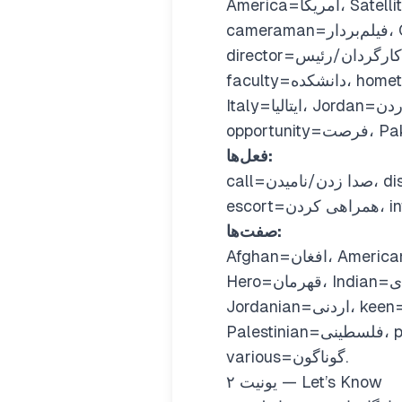
America=آمریکا، Satellite=ماهواره، art=هنر، Spain=اسپانیا، athlete=ورزشکار، Turkmenistan=ترکمنستان،
cameraman=فیلم‌بردار، Canada=کانادا، cart=گاری، chess=شطرنج، China=چین، cinema=سینما، corn=ذرت،
director=کارگردان/رئیس، Egypt=مصر، Engineering=مهندسی/انجنیری، evidence=مدرک/دلیل،
faculty=دانشکده، hometown=زادگاه، idea=فکر/ایده، India=هند، interviewer=مصاحبه‌کننده، Iran=ایران،
Italy=ایتالیا، Jordan=اردن، journalist=روزنامه‌نگار، Libya=لیبیا، magazine=مجله، master=استاد/ماهر،
فعل‌ها:
call=صدا زدن/نامیدن، disagree=مخالفت کردن، educate=آموزش دادن، enjoy=لذت بردن، enter=داخل شدن،
صفت‌ها:
Afghan=افغان، American=آمریکایی، Arabic=عربی، Canadian=کانادایی، Chinese=چینی، French=فرانسوی،
Hero=قهرمان، Indian=هندی، interested=علاقه‌مند، Iranian=ایرانی، Italian=ایتالیایی، Japanese=جاپانی/ژاپنی،
Jordanian=اردنی، keen=علاقه‌مند/زرنگ، Libyan=لیبیایی، own=مال خود، Pakistani=پاکستانی،
Palestinian=فلسطینی، peculiar=خاص/عجیب، proper=درست/مناسب، Russian=روسی، Uzbek=ازبک،
various=گوناگون.
یونیت ۲ — Let’s Know