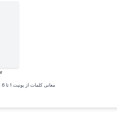
df
معانی کلمات از یونیت 1 تا 6 همراه با نکات مهم بفرست