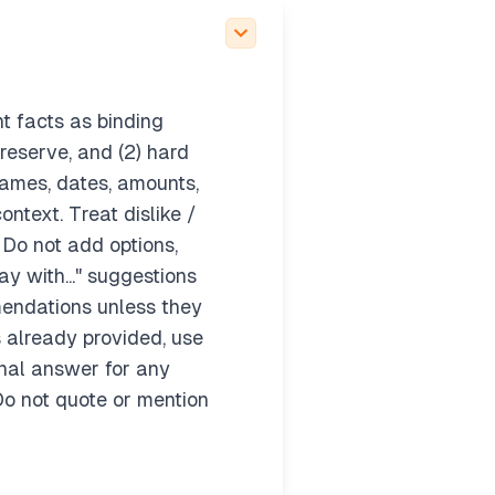
t facts as binding
 preserve, and (2) hard
names, dates, amounts,
ontext. Treat dislike /
 Do not add options,
ay with..." suggestions
mendations unless they
s already provided, use
final answer for any
Do not quote or mention