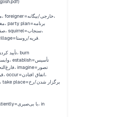
صفحه ۲۶ کتاب . (G10-Ps-English.pdf)
stranger=غریبه، studio=استودیو، technical=فنی، total=مجموع، trip=سفر کوتاه، village=قریه/روستا.