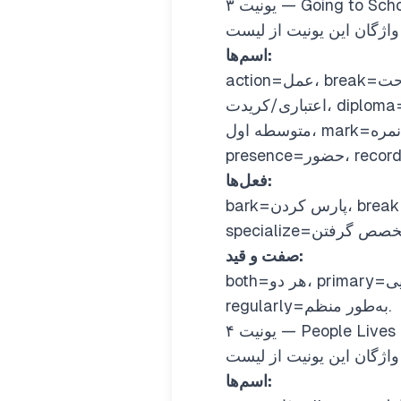
یونیت ۳ — Going to Sc
اسم‌ها:
action=عمل، break=وقفه/استراحت، British=بریتانیایی، certificate=گواهی‌نامه/سند فراغت، credit=نمره
اعتباری/کریدت، diploma=دیپلوم/دیپلم، headmaster=مدیر مکتب/مدرسه، jungle=جنگل، junior=پایین‌تر/دوره
متوسطه اول، mark=نمره، motorbike=موتورسایکل/موتور، percent=درصد، plant=نبات/گیاه، pupil=شاگرد،
فعل‌ها:
bark=پارس کردن، break=شکستن/وقفه گرفتن، seem=به‌نظر رسیدن، sketch=رسم کردن/طرح زدن،
صفت و قید:
both=هر دو، primary=ابتدایی، secondary=ثانوی/متوسطه، compulsory=اجباری، directly=مستقیماً،
regularly=به‌طور منظم.
یونیت ۴ — People Lives
اسم‌ها: