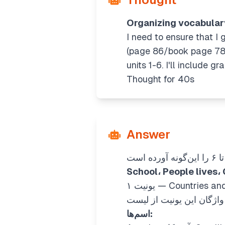
Organizing vocabular
I need to ensure that I 
(page 86/book page 78). 
units 1-6. I'll include 
Thought for 40s
Answer
School، People lives،
یونیت ۱ — Countries 
اسم‌ها: