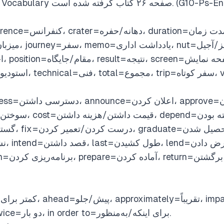
واژگان این یونیت از لیست Vocabulary گرفته شده است
addition=علاوه بر این، twice=دو بار، in order to=برای اینکه/به‌منظور.