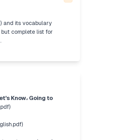
7) and its vocabulary
but complete list for
.
Let’s Know، Going to
.pdf)
صفحه ۱۲ کتاب . (G10-Ps-English.pdf)