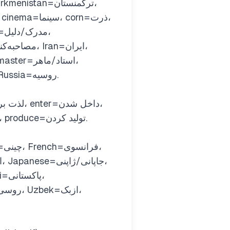
opportunity=فرصت، Pakistan=پاکستان، Palestine=فلسطین، profession=حرفه، Russia=روسیه.
escort=همراهی کردن، interview=مصاحبه کردن، locate=قرار داشتن/موقعیت دادن، produce=تولید کردن.