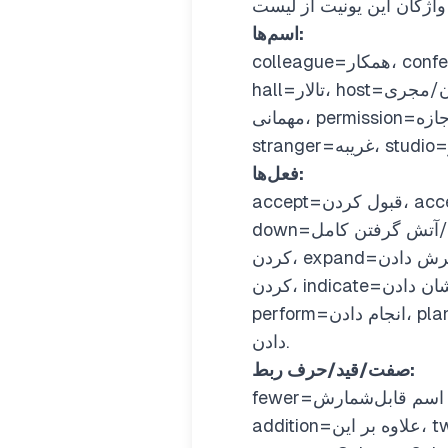
اسم‌ها:
colleague=همکار، conference=کنفرانس، crater=دهانه/حفره، duration=مدت زمان، foreigner=خارجی/بیگانه،
hall=تالار، host=میزبان/مجری، journey=سفر، memo=یادداشت اداری، nut=مغز/آجیل، party plan=برنامه
مهمانی، permission=اجازه، position=مقام/جایگاه، result=نتیجه، screen=صفحه نمایش، squirrel=سنجاب،
فعل‌ها:
accept=قبول کردن، access=دسترسی داشتن، announce=اعلان کردن، approve=تأیید کردن، burn
down=سوختن/آتش گرفتن کامل، cost=قیمت داشتن/هزینه داشتن، depend=وابسته بودن، establish=تأسیس
کردن، expand=گسترش دادن، fix=درست کردن/تعمیر کردن، graduate=فارغ‌التحصیل شدن، imagine=تصور
کردن، indicate=نشان دادن، intend=قصد داشتن، last=طول کشیدن، lend=قرض دادن، occur=اتفاق افتادن،
perform=انجام دادن، plan=برنامه‌ریزی کردن، prepare=آماده کردن، return=برگشتن، take place=برگزار شدن/رخ
دادن.
صفت/قید/حرف ربط:
fewer=کمتر برای اسم قابل‌شمارش، ahead=پیش/جلو، approximately=تقریباً، impatiently=با بی‌صبری، in