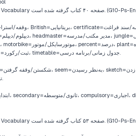
hool
واژگان این یونیت از لیست Vocabulary گرفته شده است
presence=حضور، record=ثبت/رکورد، timetable=جدول زمانی/برنامه درسی.
specialize=تخصص گرفتن.
واژگان این یونیت از لیست Vocabulary گرفته شده است