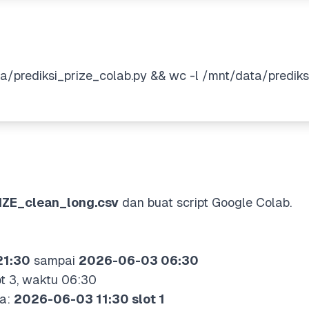
ta/prediksi_prize_colab.py && wc -l /mnt/data/prediks
IZE_clean_long.csv
dan buat script Google Colab.
21:30
sampai
2026-06-03 06:30
lot 3, waktu 06:30
ya:
2026-06-03 11:30 slot 1