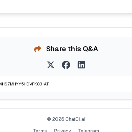
Share this Q&A
©
2026
Chat01.ai
Terms
Privacy
Telegram