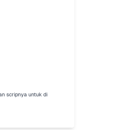
an scripnya untuk di