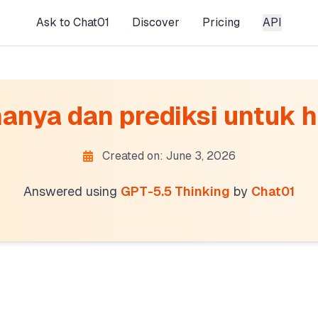
Ask to Chat01
Discover
Pricing
API
anya dan prediksi untuk ha
Created on: June 3, 2026
Answered using
GPT-5.5 Thinking
by
Chat01