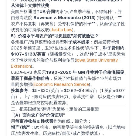
从法律上支撑性状费
美国严格通过
TUA 合同
约束“只许当季种植，不得留种”，并
由最高法院
Bowman v. Monsanto (2013)
判例确认：**
农户不得复制（再繁育）受专利保护的种子**，从而保证了性
状费用的可持续收取(
Justia Law
)。
5）价格水平与农户的“可负担度”如何被验证？
各州推广/预算模型给出典型
种子成本线条
：例如爱荷华州
2025 年预算里，玉米“生物技术多性状”条件下，
种子费用约
$107–$133/英亩
（随播量变化），这条“种子成本”里实际包
含了性状带来的溢价与权利金传导(
Iowa State University
Extension
)。
USDA-ERS 也显示
1990–2020 年 GM 作物种子价格涨幅显
著高于商品作物价格
，反映了性状价值与头部企业的市场力
量同步增强(
Economic Research Service
)。
换算参考
：$5–$30/英亩 ≈ $0.82–$4.95/亩（1 英亩≈6.07
亩）。上/下限对应的虫害压力、杂草抗性谱、以及是否 RIB/
是否叠加根虫防控等配置差异。
二、把美国经验“翻译”为策略：定价的三层框架
（A）面向农户的“价值证明”
用
每亩净收益 ≥ 性状费
作为红线，细分为：
增产/稳产
：Bt 抗虫、病害耐受等带来的损失避免（以当地虫
压/病害发生率、历史缺粒/倒伏/减产数据估算）。