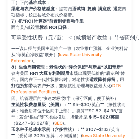
工）下的
基准成本
；
渠道与农户价格敏感度
：提前跑通
试销-复购-满意度-退货
四
项指标，校正县域分布式价格带。
7）把“ROI 计算器”前置到销售动作里
面向县/镇设置
标准 ROI 口径
：
可承受性状费（元
/
亩）
≤
\text{可承受性状费（元/亩）}
(
减损增产收益
+
节省药剂
/
——该口径与美国主流推广一致（农业推广预算、企业资料皆
从“每英亩净收益”展开）(
Iowa State University
Extension
)。
8）生命周期管理：老性状的“降价保留”与新品“以旧带新”
参考美国
RR1 大豆专利到期后
市场出现更低价的“后专利”替
代，国内在下一代性状推出时，对老性状
适度降价保留
，用
打包折扣
带动农户升级，兼顾抗性治理与收益最大化(
DTN
Professional Fertilizer
)。
四、给管理层的“快速对标”数字（保守区间，便于脑补）
主流性状费总量级（美国）
：** $5–$30/英亩**（按性状而
异；堆叠后常位于区间中上部）。换算**$0.82–$4.95/亩
**；若含“根虫”等下地虫模块，增量常见
$15–$22/英亩
（$2.47–$3.62/亩）(
SEC
)。
玉米种子总成本示例（含多性状）
：** $107–$133/英亩
**（爱荷华 2025 预算，不同播量）(
Iowa State University