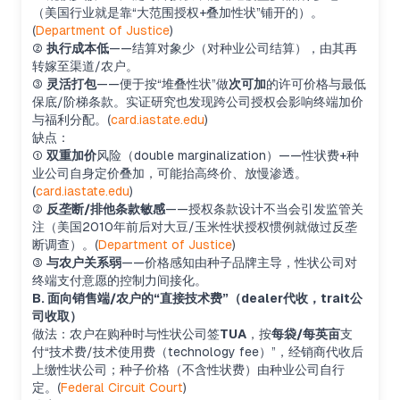
（美国行业就是靠“大范围授权+叠加性状”铺开的）。
(
Department of Justice
)
②
执行成本低
——结算对象少（对种业公司结算），由其再
转嫁至渠道/农户。
③
灵活打包
——便于按“堆叠性状”做
次可加
的许可价格与最低
保底/阶梯条款。实证研究也发现跨公司授权会影响终端加价
与福利分配。(
card.iastate.edu
)
缺点：
①
双重加价
风险（double marginalization）——性状费+种
业公司自身定价叠加，可能抬高终价、放慢渗透。
(
card.iastate.edu
)
②
反垄断/排他条款敏感
——授权条款设计不当会引发监管关
注（美国2010年前后对大豆/玉米性状授权惯例就做过反垄
断调查）。(
Department of Justice
)
③
与农户关系弱
——价格感知由种子品牌主导，性状公司对
终端支付意愿的控制力间接化。
B. 面向销售端/农户的“直接技术费”（dealer代收，trait公
司收取）
做法：农户在购种时与性状公司签
TUA
，按
每袋/每英亩
支
付“技术费/技术使用费（technology fee）”，经销商代收后
上缴性状公司；种子价格（不含性状费）由种业公司自行
定。(
Federal Circuit Court
)