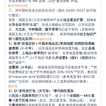
分成本敏感户非 RIB 选项，以控“被迫降配”外溢。
(
corteva.us
)
三、对中国性状龙头的定价启示（面向 2025–2027 的可执
行建议）
背景：我国玉米/大豆生物育种产业化
试点逐步扩围
，相继发
放
安全证书与“G 证”
，并进入规模化示范阶段；公开信息显
示，
大北农、中种集团、隆平系等
均已处于前列（含拥有转
基因玉米/大豆生产经营许可者），政策明确强调
自主知识产
权
与
规范化应用
(
moa.gov.cn
)。
1）采用“价值定价 + 中国本地虫压/草相地图”的两阶段策略
渗透期（1–2 年）
：以区域虫压和草相强度为轴，划定
县域
价格带
；
上地虫+耐草剂
作“标准包”，在草地贪夜蛾/黏虫等高
风险带引入**“上+下地虫”高配包
并设置$（或¥）/亩的
便利/
稳产溢价**。
放量期（3 年起）
：根据真实田间效益与合规成本节省，**把
性状费锚定在“农户平均净收益的 30%–50%”**区间，逐步回
归“value per acre”的国际通行口径（参考美国 $5–$30/英
亩的广泛区间，结合国内植保/人工成本结构自行换算）。
(
SEC
)
2）以“多性状打包（次可加）”替代线性累加
在
抗虫 + 抗除草剂
两大主线下，做 2–3 个
全国统一 SKU 套
餐
与
若干区域 SKU
（东北、西北黄淮海、西南山地），并设
置
叠加折扣
以鼓励更高层级采用，避免“单性状价格墙”导致的