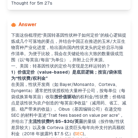
Thought for 5m 27s
Answer
下面这份梳理把“美国转基因性状种子如何定价”的核心逻辑提
炼成几个可落地的要点，并结合中国正在推进的玉米/大豆生
物育种产业化进度，给出面向国内性状龙头的定价启示与操
作清单。为便于比较，我会在关键处给出大致的数量级或范
围（以“每英亩/每亩”为单位），并附上公开来源。
一、美国：转基因性状的定价与变现是怎样运转的？
1）价值定价（value-based）是底层逻辑；按亩/袋体现
为“性状费/权利金”
在美国，性状开发商（如 Bayer/Monsanto、Corteva、
Syngenta）通常把性状授权给大量种子公司，按每单位（每
袋或换算每英亩）收取
按价值驱动
的权利金/性状费；价格锚
点是该性状为农户创造的“每英亩净收益”（减用药、省工、减
损、稳产带来的收益）。Cibus（基因编辑公司）在递交给
SEC 的材料中直述“Trait fees based on value per acre”，
并给出了
主流性状费约 $5–$30/英亩
的量级（按作物/性状
差异较大）以及像 Corteva 这类巨头每年向外支付的高额权
利金（2018 年披露约 $7.5 亿）(
SEC
)。