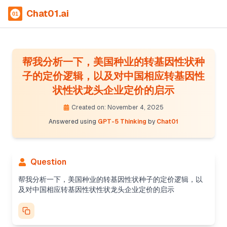
Chat01.ai
帮我分析一下，美国种业的转基因性状种
子的定价逻辑，以及对中国相应转基因性
状性状龙头企业定价的启示
Crafting analysis for China
I need to focus on Chinese leaders like DBN, China
Created on: November 4, 2025
National Seed, and Longping High-Tech, and their
Answered using
GPT-5 Thinking
by
Chat01
implications for agriculture. I'll base the analysis
on multiple sources, avoiding speculative numbers
but offering frameworks. I'll compare trait fees in
China with data from the US, noting relevant cost
Question
ranges.
Creating structured Chinese output
帮我分析一下，美国种业的转基因性状种子的定价逻辑，以
I'll summarize the U.S. model: value-based trait
及对中国相应转基因性状性状龙头企业定价的启示
fees (per-unit royalties from developers to seed
companies), trait bundling, refuge-in-a-bag for
convenience premium, no seed saving enforced via
TUA and SCOTUS Bowman, patent expiration