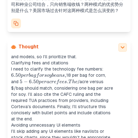
directly. I need to summarize the pros and cons of
司和种业公司结合，只向销售端收钱？两种模式的优劣势分
two models:
别是什么？美国市场过去针对这两种模式是怎么演变的？
B2B licensing: Easier adoption, brand neutrality,
but risks double marginalization and anti-
competitive restrictions.
Downstream collection: Direct grower
relationships, uniformity, stronger enforcement,
but increased admin costs.
Thought
The user’s focus seems to be on the US evolution
and models, so I’ll prioritize that.
Clarifying fees and citations
6.50 per
I need to clarify the technology fee numbers:
6.50
,
bag for
18 per bag for corn,
p
er
ba
g
f
orsoy
b
e
an
s
soybeans,
5-
5
−
6.50
.
and
/acre versus
p
er
a
cre
f
ees
T
h
e
6.50
$/bag should match, considering one bag per acre
per
for soy. I’ll also cite the CAFC ruling and the
acre
required TUA practices from providers, including
fees.
Corteva's documents. Finally, I’ll structure this
The
concisely with bullet points and include citations
at the end.
Avoiding unnecessary UI elements
I’ll skip adding any UI elements like navlists or
stock charts, since they wouldn’t be appropriate