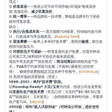
优点：
①
价值直连
——性状公司可对不同作物/区域按“每英亩价
值”直接定价、
减少双重加价
。
②
统一费率
——跨品牌统一技术费，降低多品牌并行下的价
格管理复杂度。
缺点：
①
执行/合规成本高
——需大规模TUA签署、经销端代收与审
计，行政成本与争议都更高。(
Augusta Seed
)
②
渠道摩擦
——账单上有单列“技术费”，透明但
敏感
，易引发
舆情与政策压力。
③
对授权也不可或缺
——即便直接向农户收费，仍需对种业
公司签工艺/材料的许可协议并做来源追溯。
现实中常见的是**“混合模式”
：商业结算以
B2B权利金**为
主，
TUA
用于约束用途与合规（不留种/避难所/抗性管
理），确保性状费能稳定沉淀在种子价格中。(
corteva.us
)
2) 美国市场的演变脉络（简史）
1996–2001：单列“技术费”阶段。
以
Roundup Ready® 大豆/玉米
为代表，性状公司在发售初
期
直接向农户收技术费
（常见口径：大豆约**$5–$6.50/英
亩**或按袋计、玉米更高），由经销商在售种时代收，并要求
农户签TUA。(
iatp.org
)
2002起：转向“嵌入式权利金”（对种业公司收，进价含性
状）。