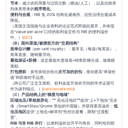
节本
：减少农药用量与过田次数（燃油/人工），以及抗除草
剂体系带来的
程序简化
。
便利与合规
：RIB 免 20% 结构化避难所、抗性治理合规成本
降低。
（美国主流指南与企业资料的论证范式即据此展开，并体现
在“value per acre”口径的权利金定价与 RIB 的便利溢价
中。）(
SEC
)
（B）面向渠道/被授权方的“交易结构”
按单位计酬
（per-unit royalty）：最常见（每袋/每英亩），
简单直接、随销量浮动。
最低保证+阶梯
：设定最低年度保底+销售阶梯分成，做规模
激励。
打包授权
：多性状组合给出
次可加的折扣
，推动更高“单袋价
值”和防御对手品类。
（跨公司广泛交叉授权、权利金提升加价空间的学术证据可
作为谈判锚点。）(
card.iastate.edu
)
（C）产品结构上的“梯度与地域”
区域虫压/草相差异化
：** 高虫压地区**提供“上+下地虫”完全
体（SmartStax/Qrome 类似的中国版）并获得更高溢价；
低
虫压地区
提供“上地虫+耐草剂”性价比套餐，限制“过度配
置”。
RIB 与非 RIB 并行
：以便利溢价拉升平均售价，同时给到部