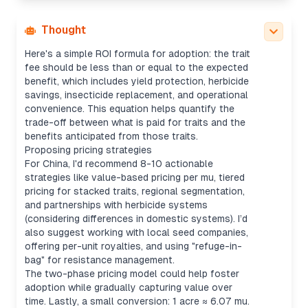
impacts, and how licensing networks help raise
prices. I'll also mention Iowa State insights.
Thought
Formulating ROI calculation
Here's a simple ROI formula for adoption: the trait
fee should be less than or equal to the expected
benefit, which includes yield protection, herbicide
savings, insecticide replacement, and operational
convenience. This equation helps quantify the
trade-off between what is paid for traits and the
benefits anticipated from those traits.
Proposing pricing strategies
For China, I'd recommend 8-10 actionable
strategies like value-based pricing per mu, tiered
pricing for stacked traits, regional segmentation,
and partnerships with herbicide systems
(considering differences in domestic systems). I’d
also suggest working with local seed companies,
offering per-unit royalties, and using "refuge-in-
bag" for resistance management.
The two-phase pricing model could help foster
adoption while gradually capturing value over
time. Lastly, a small conversion: 1 acre ≈ 6.07 mu.