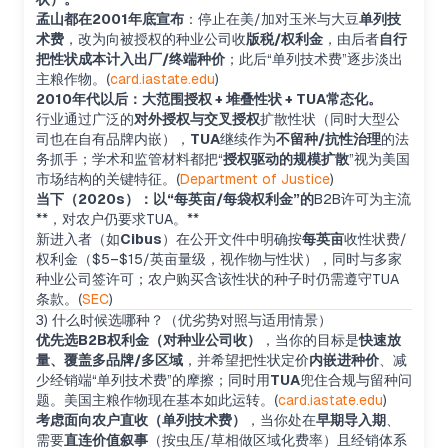
孟山都在2001年底宣布
：停止在美/加对玉米与大豆
单列技
术费
，改为向被授权的种业公司收
版税/权利金
，由后者
自行
把性状成本计入出厂/终端种价
；此后“单列技术费”逐步淡出
主粮作物。(
card.iastate.edu
)
2010年代以后：大范围授权 + 堆叠性状 + TUA常态化。
行业通过广泛的
对外授权与交叉授权
扩散性状（同时大型公
司也在自有品牌内嵌），
TUA
继续作为
不留种/抗性治理
的法
务抓手；学术和监管材料都把“
授权驱动的规模扩散
”视为美国
市场结构的关键特征。(
Department of Justice
)
当下（2020s）：以“每英亩/每袋权利金”的
B2B许可为主流
**，对农户仍要求TUA。**
新进入者（如
Cibus
）在公开文件中明确按
每英亩
收性状费/
权利金（$5–$15/英亩量级，视作物与性状），同时与多家
种业公司签许可；农户购买含该性状的种子时仍需遵守TUA
条款。(
SEC
)
3) 什么时候选哪种？（优劣势对照与适用情景）
优先选B2B权利金（对种业公司收）
，当你的目标是
快速放
量、覆盖多品牌/多区域
，并希望把性状定价
内嵌进种价
、减
少经销端“单列技术费”的摩擦；同时用
TUA
兜住合规与留种问
题。美国主粮作物现在基本如此运转。(
card.iastate.edu
)
考虑面向农户直收（单列技术费）
，当你处在
早期导入期
、
需要
直连价值叙事
（按虫压/草相做区域化费率）且经销体系