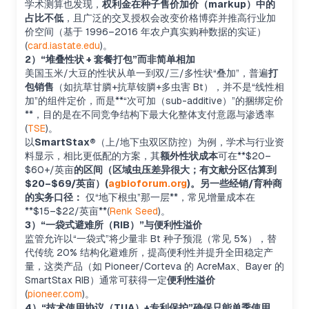
学术测算也发现，
权利金在种子售价加价（markup）中的
占比不低
，且广泛的交叉授权会改变价格博弈并推高行业加
价空间（基于 1996–2016 年农户真实购种数据的实证）
(
card.iastate.edu
)。
2）“堆叠性状 + 套餐打包”而非简单相加
美国玉米/大豆的性状从单一到双/三/多性状“叠加”，普遍
打
包销售
（如抗草甘膦+抗草铵膦+多虫害 Bt），并不是“线性相
加”的组件定价，而是**“次可加（sub-additive）”的捆绑定价
**，目的是在不同竞争结构下最大化整体支付意愿与渗透率
(
TSE
)。
以
SmartStax®
（上/地下虫双区防控）为例，学术与行业资
料显示，相比更低配的方案，其
额外性状成本
可在**$20–
$60+/英亩
的区间（区域虫压差异很大；有文献分区估算到
$20–$69/英亩）(
agbioforum.org
)。另一些经销/育种商
的实务口径：
仅“地下根虫”那一层**，常见增量成本在
**$15–$22/英亩**(
Renk Seed
)。
3）“一袋式避难所（RIB）”与便利性溢价
监管允许以“一袋式”将少量非 Bt 种子预混（常见 5%），替
代传统 20% 结构化避难所，提高便利性并提升全田稳定产
量，这类产品（如 Pioneer/Corteva 的 AcreMax、Bayer 的
SmartStax RIB）通常可获得一定
便利性溢价
(
pioneer.com
)。
4）“技术使用协议（TUA）+专利保护”确保只能单季使用，