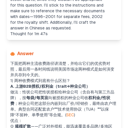
for this question. I’ll stick to the instructions and
make sure to reference the necessary documents
with dates—1996–2001 for separate fees, 2002
for the royalty shift. Additionally, I’ll craft the
answer in Chinese as requested.
Thought for 1m 47s
Answer
下面把两种主流收费路径讲清楚，并给出它们的优劣势对
照，最后用一条时间线说明美国市场这两种模式是如何演变
并共存到今天的。
1) 两种收费模式到底有什么区别？
A. 上游B2B授权/权利金（trait→种业公司）
做法：性状公司把性状授权给种业公司（含自有与第三方品
牌），按
每袋/每英亩
向被授权的种业公司收
权利金/性状
费
；种业公司把这部分内嵌到出厂价/经销价，最终由农户埋
单。典型合同还配套农户**技术使用协议（TUA）**以保
障“不留种、单季使用”等合规。(
SEC
)
优点：
①
规模扩散
——广泛对外授权，能迅速覆盖多品牌/多地区