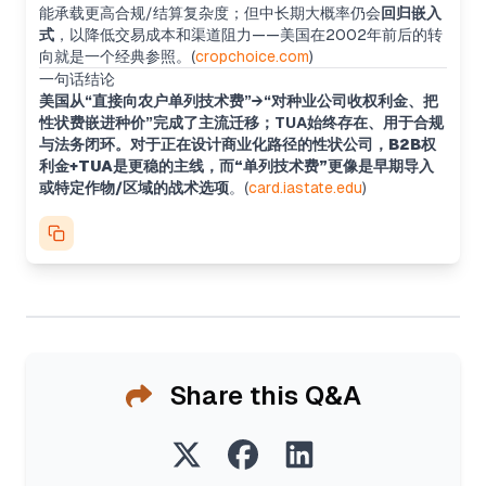
能承载更高合规/结算复杂度；但中长期大概率仍会
回归嵌入
式
，以降低交易成本和渠道阻力——美国在2002年前后的转
向就是一个经典参照。(
cropchoice.com
)
一句话结论
美国从“直接向农户单列技术费”→“对种业公司收权利金、把
性状费嵌进种价”完成了主流迁移；TUA始终存在、用于合规
与法务闭环。
对于正在设计商业化路径的性状公司，
B2B权
利金+TUA
是更稳的主线，而“单列技术费”更像是
早期导入
或特定作物/区域的战术选项
。(
card.iastate.edu
)
Share this Q&A