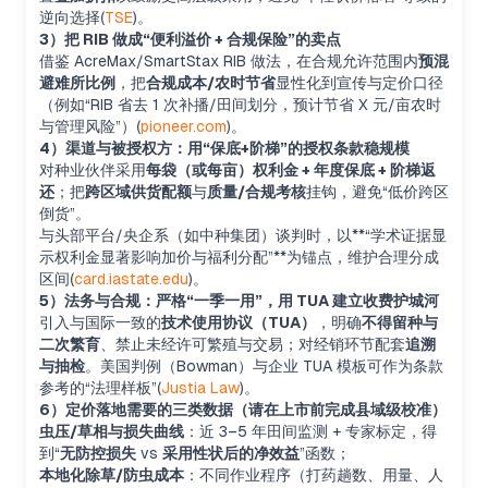
逆向选择(
TSE
)。
3）把 RIB 做成“便利溢价 + 合规保险”的卖点
借鉴 AcreMax/SmartStax RIB 做法，在合规允许范围内
预混
避难所比例
，把
合规成本/农时节省
显性化到宣传与定价口径
（例如“RIB 省去 1 次补播/田间划分，预计节省 X 元/亩农时
与管理风险”）(
pioneer.com
)。
4）渠道与被授权方：用“保底+阶梯”的授权条款稳规模
对种业伙伴采用
每袋（或每亩）权利金 + 年度保底 + 阶梯返
还
；把
跨区域供货配额
与
质量/合规考核
挂钩，避免“低价跨区
倒货”。
与头部平台/央企系（如中种集团）谈判时，以**“学术证据显
示权利金显著影响加价与福利分配”**为锚点，维护合理分成
区间(
card.iastate.edu
)。
5）法务与合规：严格“一季一用”，用 TUA 建立收费护城河
引入与国际一致的
技术使用协议（TUA）
，明确
不得留种与
二次繁育
、禁止未经许可繁殖与交易；对经销环节配套
追溯
与抽检
。美国判例（Bowman）与企业 TUA 模板可作为条款
参考的“法理样板”(
Justia Law
)。
6）定价落地需要的三类数据（请在上市前完成县域级校准）
虫压/草相与损失曲线
：近 3–5 年田间监测 + 专家标定，得
到“
无防控损失
vs
采用性状后的净效益
”函数；
本地化除草/防虫成本
：不同作业程序（打药趟数、用量、人