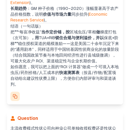
Extension
)。
长期趋势
：GM 种子价格（1990–2020）涨幅显著高于农产
品价格指数，说明
价值与市场力量
同步抬升(
Economic
Research Service
)。
结语（一句话版）
把**“每亩净收益”
当作定价锚，按
区域虫压/草相
做
梯度打包
（次可加）
，用
TUA+RIB
锁住合规与便利溢价，并以
保底+阶
梯**稳住授权渠道的规模激励——这是美国二十余年沉淀下来
的“通用剧本”，同样适用于中国转基因性状商业化的放量阶段
（结合我国政策节奏与本地田间经济性进行县域级微调），
Summarizing models and evolution
可最大化农户 ROI、渠道稳定性与企业长期价值。
I’ve found a solid source that confirms Monsanto
如你愿意，我可以把上面的“ROI 计算器”做成一个可填入本地
discontinued the separate tech fee at the end of
虫压/药剂价格/人工成本的
快速测算表
（按县/作物/配置项
2001, shifting to royalties to seed companies.
自动给出建议性状费上限），方便你们内部评审与和渠道谈
After 2002, this evolved into a B2B model. The
判。
TUA remains for stewardship, and the "hybrid
model" includes both royalties and grower
obligations passed through seed pricing. I’ll
summarize these models, their pros and cons, and
the historical evolution from 1996–2001.
Summarizing pros/cons and models
Question
Small trait developers might share revenue with
seed companies instead of charging growers
主流收费模式性状公司向种业公司单独收授权费还是性状公