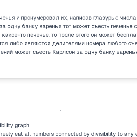
his include the free cookies too? It sounds like once 
ree ones could unlock more possibilities, forming a kind
енья и пронумеровал их, написав глазурью числа о
 span all numbers under the divisibility relation.
за одну банку варенья тот может съесть печенье с
y rule
 какое-то печенье, то после этого он может беспла
bered n, you can eat all the numbers connected to it th
тся либо являются делителями номера любого съе
es. And while divisibility itself isn't an equivalence rela
ений может съесть Карлсон за одну банку варень
l keep connecting to all divisibility neighbors, forming 
onnections
visors and multiples of any new number, it might con
elated to the starting number. This leads to a connecte
he graph on [2..30] isn't fully connected initially. Howe
ch can connect other components. I’ll test whether all 
bility graph
reely eat all numbers connected by divisibility to any 