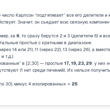
 число Карлсон “подтягивает” все его делители и
йствует. Значит, он съедает всю связную компонен
имер, за
6
, то сразу берутся 2 и 3 (делители 6) и в
тальные простые с кратными в диапазоне:
(через 14 или 21), 11 (через 22), 13 (через 26), а вмес
и т.д.).
ованные” в [2;30] — простые
17, 19, 23, 29
: у них 
сутствуют (1 нет среди печений). Их нельзя получит
 по 30), минус 4 изолированных =
25
.