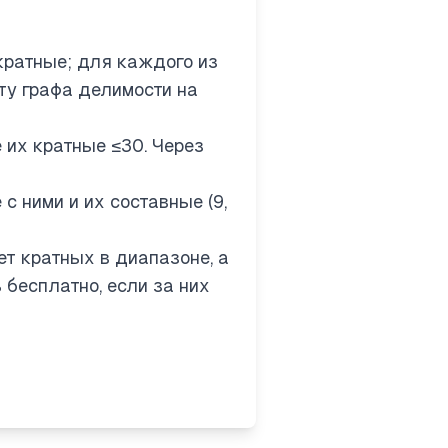
 кратные; для каждого из
ту графа делимости на
се их кратные ≤30. Через
те с ними и их составные (9,
нет кратных в диапазоне, а
ь бесплатно, если за них