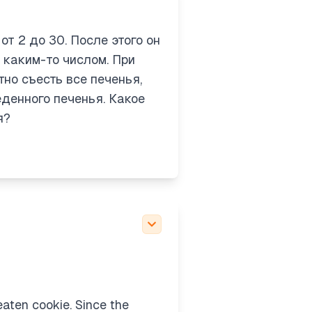
you’ve eaten one and its
 of recursive chain of
т 2 до 30. После этого он
 каким-то числом. При
тно съесть все печенья,
rough divisibility —
денного печенья. Какое
tion, it forms a partial
я?
an expanding set of
nect to more numbers
d component in a
ver, primes only connect
numbers from 2 to 30 are
eaten cookie. Since the