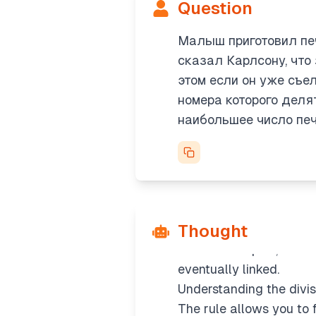
Question
eaten cookie. But does t
related cookies, those f
Малыш приготовил печ
free cookies. This could
сказал Карлсону, что 
Clarifying the divisibilit
этом если он уже съел
If you eat a cookie num
номера которого деля
both divisors and multipl
наибольшее число печ
order. Essentially, you'l
cookies.
Exploring divisibility c
Once you include the di
that weren’t directly r
Thought
divisibility graph, but t
to their multiples, whi
eventually linked.
Understanding the divisi
The rule allows you to f