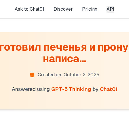
Ask to Chat01
Discover
Pricing
API
отовил печенья и прону
написа...
Created on: October 2, 2025
ie puzzle
h) numbered cookies from 2 to 30 and told Karlsson he
Answered using
GPT-5 Thinking
by
Chat01
, he gets to eat all cookies whose numbers are divisible
ding effect. This means the relationships between th
rule
reely eat cookies whose numbers are divisors or multip