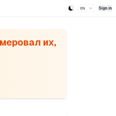
Sign in
EN
меровал их,
 can eat one for a jar
 by or divisors of the
e cookies spread as he
les of any previously