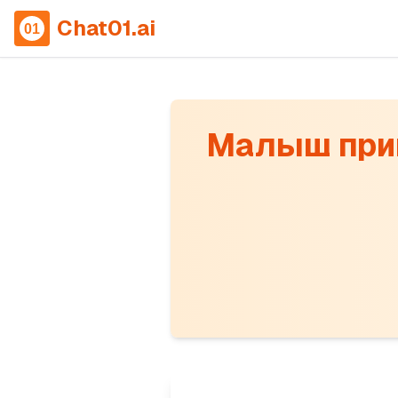
Chat01.ai
Малыш приг
Understanding the cook
Alright, so baby (Malys
of jam. After eating one
eaten number — a casca
eats more.
Interpreting the cookie 
The rule says you can f