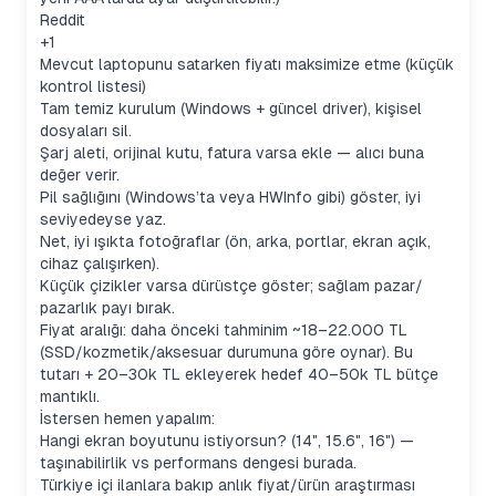
Reddit
+1
Mevcut laptopunu satarken fiyatı maksimize etme (küçük
kontrol listesi)
Tam temiz kurulum (Windows + güncel driver), kişisel
dosyaları sil.
Şarj aleti, orijinal kutu, fatura varsa ekle — alıcı buna
değer verir.
Pil sağlığını (Windows’ta veya HWInfo gibi) göster, iyi
seviyedeyse yaz.
Net, iyi ışıkta fotoğraflar (ön, arka, portlar, ekran açık,
cihaz çalışırken).
Küçük çizikler varsa dürüstçe göster; sağlam pazar/
pazarlık payı bırak.
Fiyat aralığı: daha önceki tahminim ~18–22.000 TL
(SSD/kozmetik/aksesuar durumuna göre oynar). Bu
tutarı + 20–30k TL ekleyerek hedef 40–50k TL bütçe
mantıklı.
İstersen hemen yapalım:
Hangi ekran boyutunu istiyorsun? (14", 15.6", 16") —
taşınabilirlik vs performans dengesi burada.
Türkiye içi ilanlara bakıp anlık fiyat/ürün araştırması