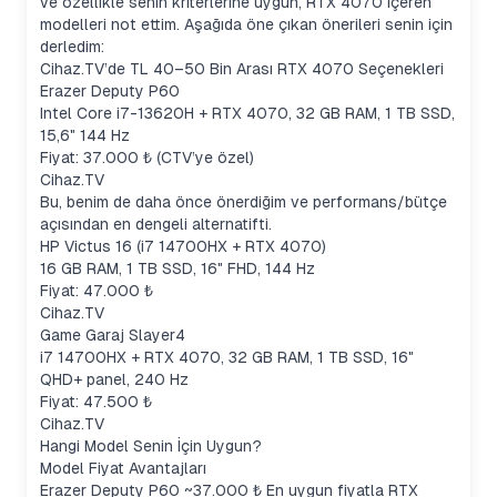
ve özellikle senin kriterlerine uygun, RTX 4070 içeren
modelleri not ettim. Aşağıda öne çıkan önerileri senin için
derledim:
Cihaz.TV’de TL 40–50 Bin Arası RTX 4070 Seçenekleri
Erazer Deputy P60
Intel Core i7-13620H + RTX 4070, 32 GB RAM, 1 TB SSD,
15,6" 144 Hz
Fiyat: 37.000 ₺ (CTV’ye özel)
Cihaz.TV
Bu, benim de daha önce önerdiğim ve performans/bütçe
açısından en dengeli alternatifti.
HP Victus 16 (i7 14700HX + RTX 4070)
16 GB RAM, 1 TB SSD, 16" FHD, 144 Hz
Fiyat: 47.000 ₺
Cihaz.TV
Game Garaj Slayer4
i7 14700HX + RTX 4070, 32 GB RAM, 1 TB SSD, 16"
QHD+ panel, 240 Hz
Fiyat: 47.500 ₺
Cihaz.TV
Hangi Model Senin İçin Uygun?
Model Fiyat Avantajları
Erazer Deputy P60 ~37.000 ₺ En uygun fiyatla RTX