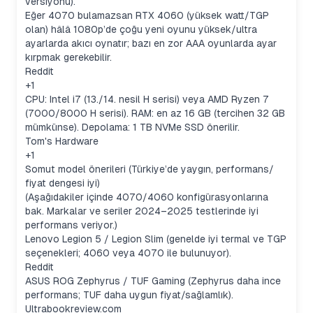
versiyonu).
Eğer 4070 bulamazsan RTX 4060 (yüksek watt/TGP
olan) hâlâ 1080p’de çoğu yeni oyunu yüksek/ultra
ayarlarda akıcı oynatır; bazı en zor AAA oyunlarda ayar
kırpmak gerekebilir.
Reddit
+1
CPU: Intel i7 (13./14. nesil H serisi) veya AMD Ryzen 7
(7000/8000 H serisi). RAM: en az 16 GB (tercihen 32 GB
mümkünse). Depolama: 1 TB NVMe SSD önerilir.
Tom's Hardware
+1
Somut model önerileri (Türkiye’de yaygın, performans/
fiyat dengesi iyi)
(Aşağıdakiler içinde 4070/4060 konfigürasyonlarına
bak. Markalar ve seriler 2024–2025 testlerinde iyi
performans veriyor.)
Lenovo Legion 5 / Legion Slim (genelde iyi termal ve TGP
seçenekleri; 4060 veya 4070 ile bulunuyor).
Reddit
ASUS ROG Zephyrus / TUF Gaming (Zephyrus daha ince
performans; TUF daha uygun fiyat/sağlamlık).
Ultrabookreview.com