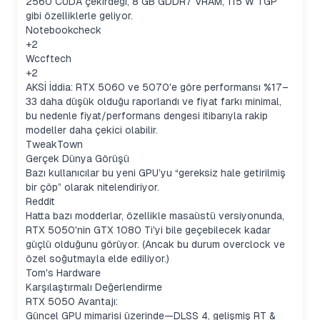
2560 CUDA çekirdeği, 8 GB GDDR7 VRAM, 115 W TGP
gibi özelliklerle geliyor.
Notebookcheck
+2
Wccftech
+2
AKSİ İddia: RTX 5060 ve 5070'e göre performansı %17–
33 daha düşük olduğu raporlandı ve fiyat farkı minimal,
bu nedenle fiyat/performans dengesi itibarıyla rakip
modeller daha çekici olabilir.
TweakTown
Gerçek Dünya Görüşü
Bazı kullanıcılar bu yeni GPU’yu “gereksiz hale getirilmiş
bir çöp” olarak nitelendiriyor.
Reddit
Hatta bazı modderlar, özellikle masaüstü versiyonunda,
RTX 5050'nin GTX 1080 Ti'yi bile geçebilecek kadar
güçlü olduğunu görüyor. (Ancak bu durum overclock ve
özel soğutmayla elde ediliyor.)
Tom's Hardware
Karşılaştırmalı Değerlendirme
RTX 5050 Avantajı:
Güncel GPU mimarisi üzerinde—DLSS 4, gelişmiş RT &