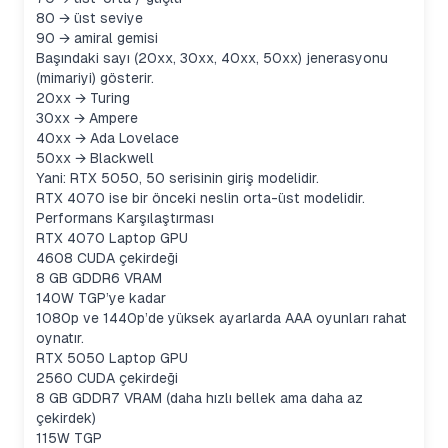
80 → üst seviye
90 → amiral gemisi
Başındaki sayı (20xx, 30xx, 40xx, 50xx) jenerasyonu
(mimariyi) gösterir.
20xx → Turing
30xx → Ampere
40xx → Ada Lovelace
50xx → Blackwell
Yani: RTX 5050, 50 serisinin giriş modelidir.
RTX 4070 ise bir önceki neslin orta-üst modelidir.
Performans Karşılaştırması
RTX 4070 Laptop GPU
4608 CUDA çekirdeği
8 GB GDDR6 VRAM
140W TGP’ye kadar
1080p ve 1440p’de yüksek ayarlarda AAA oyunları rahat
oynatır.
RTX 5050 Laptop GPU
2560 CUDA çekirdeği
8 GB GDDR7 VRAM (daha hızlı bellek ama daha az
çekirdek)
115W TGP