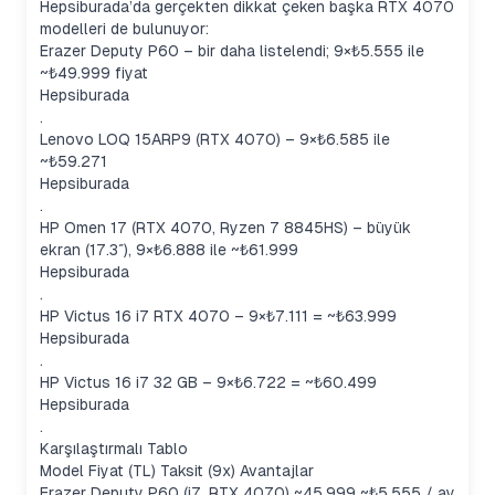
Hepsiburada’da gerçekten dikkat çeken başka RTX 4070
modelleri de bulunuyor:
Erazer Deputy P60 – bir daha listelendi; 9×₺5.555 ile
~₺49.999 fiyat
Hepsiburada
.
Lenovo LOQ 15ARP9 (RTX 4070) – 9×₺6.585 ile
~₺59.271
Hepsiburada
.
HP Omen 17 (RTX 4070, Ryzen 7 8845HS) – büyük
ekran (17.3″), 9×₺6.888 ile ~₺61.999
Hepsiburada
.
HP Victus 16 i7 RTX 4070 – 9×₺7.111 = ~₺63.999
Hepsiburada
.
HP Victus 16 i7 32 GB – 9×₺6.722 = ~₺60.499
Hepsiburada
.
Karşılaştırmalı Tablo
Model Fiyat (TL) Taksit (9x) Avantajlar
Erazer Deputy P60 (i7, RTX 4070) ~45.999 ~₺5.555 / ay