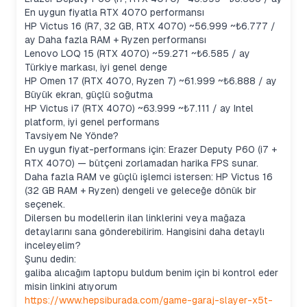
En uygun fiyatla RTX 4070 performansı
HP Victus 16 (R7, 32 GB, RTX 4070) ~56.999 ~₺6.777 /
ay Daha fazla RAM + Ryzen performansı
Lenovo LOQ 15 (RTX 4070) ~59.271 ~₺6.585 / ay
Türkiye markası, iyi genel denge
HP Omen 17 (RTX 4070, Ryzen 7) ~61.999 ~₺6.888 / ay
Büyük ekran, güçlü soğutma
HP Victus i7 (RTX 4070) ~63.999 ~₺7.111 / ay Intel
platform, iyi genel performans
Tavsiyem Ne Yönde?
En uygun fiyat-performans için: Erazer Deputy P60 (i7 +
RTX 4070) — bütçeni zorlamadan harika FPS sunar.
Daha fazla RAM ve güçlü işlemci istersen: HP Victus 16
(32 GB RAM + Ryzen) dengeli ve geleceğe dönük bir
seçenek.
Dilersen bu modellerin ilan linklerini veya mağaza
detaylarını sana gönderebilirim. Hangisini daha detaylı
inceleyelim?
Şunu dedin:
galiba alıcağım laptopu buldum benim için bi kontrol eder
misin linkini atıyorum
https://www.hepsiburada.com/game-garaj-slayer-x5t-