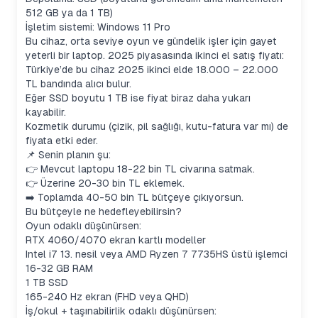
512 GB ya da 1 TB)
İşletim sistemi: Windows 11 Pro
Bu cihaz, orta seviye oyun ve gündelik işler için gayet
yeterli bir laptop. 2025 piyasasında ikinci el satış fiyatı:
Türkiye’de bu cihaz 2025 ikinci elde 18.000 – 22.000
TL bandında alıcı bulur.
Eğer SSD boyutu 1 TB ise fiyat biraz daha yukarı
kayabilir.
Kozmetik durumu (çizik, pil sağlığı, kutu-fatura var mı) de
fiyata etki eder.
📌 Senin planın şu:
👉 Mevcut laptopu 18-22 bin TL civarına satmak.
👉 Üzerine 20-30 bin TL eklemek.
➡️ Toplamda 40-50 bin TL bütçeye çıkıyorsun.
Bu bütçeyle ne hedefleyebilirsin?
Oyun odaklı düşünürsen:
RTX 4060/4070 ekran kartlı modeller
Intel i7 13. nesil veya AMD Ryzen 7 7735HS üstü işlemci
16-32 GB RAM
1 TB SSD
165-240 Hz ekran (FHD veya QHD)
İş/okul + taşınabilirlik odaklı düşünürsen: