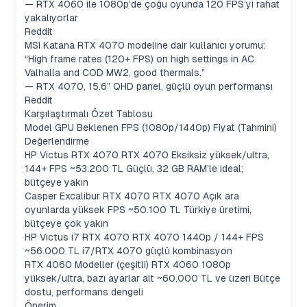
— RTX 4060 ile 1080p’de çoğu oyunda 120 FPS’yi rahat
yakalıyorlar
Reddit
MSI Katana RTX 4070 modeline dair kullanıcı yorumu:
“High frame rates (120+ FPS) on high settings in AC
Valhalla and COD MW2, good thermals.”
— RTX 4070, 15.6” QHD panel, güçlü oyun performansı
Reddit
Karşılaştırmalı Özet Tablosu
Model GPU Beklenen FPS (1080p/1440p) Fiyat (Tahmini)
Değerlendirme
HP Victus RTX 4070 RTX 4070 Eksiksiz yüksek/ultra,
144+ FPS ~53.200 TL Güçlü, 32 GB RAM’le ideal;
bütçeye yakın
Casper Excalibur RTX 4070 RTX 4070 Açık ara
oyunlarda yüksek FPS ~50.100 TL Türkiye üretimi,
bütçeye çok yakın
HP Victus i7 RTX 4070 RTX 4070 1440p / 144+ FPS
~56.000 TL i7/RTX 4070 güçlü kombinasyon
RTX 4060 Modeller (çeşitli) RTX 4060 1080p
yüksek/ultra, bazı ayarlar alt ~60.000 TL ve üzeri Bütçe
dostu, performans dengeli
Önerim