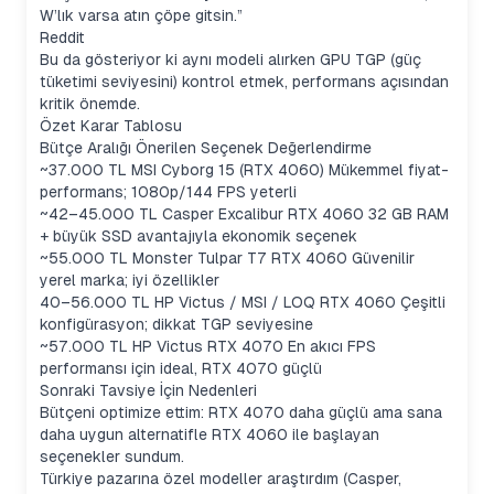
W’lık varsa atın çöpe gitsin.”
Reddit
Bu da gösteriyor ki aynı modeli alırken GPU TGP (güç
tüketimi seviyesini) kontrol etmek, performans açısından
kritik önemde.
Özet Karar Tablosu
Bütçe Aralığı Önerilen Seçenek Değerlendirme
~37.000 TL MSI Cyborg 15 (RTX 4060) Mükemmel fiyat-
performans; 1080p/144 FPS yeterli
~42–45.000 TL Casper Excalibur RTX 4060 32 GB RAM
+ büyük SSD avantajıyla ekonomik seçenek
~55.000 TL Monster Tulpar T7 RTX 4060 Güvenilir
yerel marka; iyi özellikler
40–56.000 TL HP Victus / MSI / LOQ RTX 4060 Çeşitli
konfigürasyon; dikkat TGP seviyesine
~57.000 TL HP Victus RTX 4070 En akıcı FPS
performansı için ideal, RTX 4070 güçlü
Sonraki Tavsiye İçin Nedenleri
Bütçeni optimize ettim: RTX 4070 daha güçlü ama sana
daha uygun alternatifle RTX 4060 ile başlayan
seçenekler sundum.
Türkiye pazarına özel modeller araştırdım (Casper,