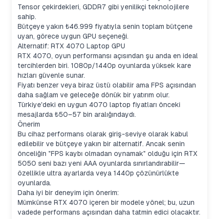
Tensor çekirdekleri, GDDR7 gibi yenilikçi teknolojilere
sahip.
Bütçeye yakın ₺46.999 fiyatıyla senin toplam bütçene
uyan, görece uygun GPU seçeneği.
Alternatif: RTX 4070 Laptop GPU
RTX 4070, oyun performansı açısından şu anda en ideal
tercihlerden biri. 1080p/1440p oyunlarda yüksek kare
hızları güvenle sunar.
Fiyatı benzer veya biraz üstü olabilir ama FPS açısından
daha sağlam ve geleceğe dönük bir yatırım olur.
Türkiye'deki en uygun 4070 laptop fiyatları önceki
mesajlarda ₺50–57 bin aralığındaydı.
Önerim
Bu cihaz performans olarak giriş-seviye olarak kabul
edilebilir ve bütçeye yakın bir alternatif. Ancak senin
önceliğin "FPS kaybı olmadan oynamak" olduğu için RTX
5050 seni bazı yeni AAA oyunlarda sınırlandırabilir—
özellikle ultra ayarlarda veya 1440p çözünürlükte
oyunlarda.
Daha iyi bir deneyim için önerim:
Mümkünse RTX 4070 içeren bir modele yönel; bu, uzun
vadede performans açısından daha tatmin edici olacaktır.