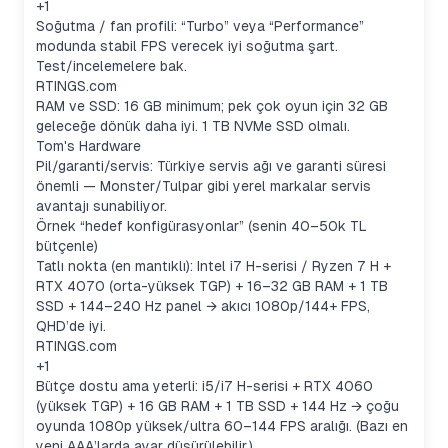
+1
Soğutma / fan profili: “Turbo” veya “Performance”
modunda stabil FPS verecek iyi soğutma şart.
Test/incelemelere bak.
RTINGS.com
RAM ve SSD: 16 GB minimum; pek çok oyun için 32 GB
geleceğe dönük daha iyi. 1 TB NVMe SSD olmalı.
Tom's Hardware
Pil/garanti/servis: Türkiye servis ağı ve garanti süresi
önemli — Monster/Tulpar gibi yerel markalar servis
avantajı sunabiliyor.
Örnek “hedef konfigürasyonlar” (senin 40–50k TL
bütçenle)
Tatlı nokta (en mantıklı): Intel i7 H-serisi / Ryzen 7 H +
RTX 4070 (orta-yüksek TGP) + 16–32 GB RAM + 1 TB
SSD + 144–240 Hz panel → akıcı 1080p/144+ FPS,
QHD’de iyi.
RTINGS.com
+1
Bütçe dostu ama yeterli: i5/i7 H-serisi + RTX 4060
(yüksek TGP) + 16 GB RAM + 1 TB SSD + 144 Hz → çoğu
oyunda 1080p yüksek/ultra 60–144 FPS aralığı. (Bazı en
yeni AAA’larda ayar düşürülebilir.)