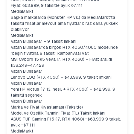
Fiyat: ₺63.999, 9 taksitle aylık ₺7.111
MediaMarkt
Başka markalarda (Monster, HP vs.) da MediaMarkt’ta
taksitli fırsatlar mevcut ama fiyatlar biraz daha yüksek
olabiliyor.
MediaMarkt
Vatan Bilgisayar – 9 Taksit Imkânı
Vatan Bilgisayar’da birçok RTX 4050/4060 modelinde
“peşin fiyatına 9 taksit” kampanyası var:
MSI Cyborg 15 (i5 veya i7, RTX 4060) – Fiyat aralığı
₺38.249–47.429
Vatan Bilgisayar
Lenovo LOQ (RTX 4050) – ₺43.999, 9 taksit imkânı
Vatan Bilgisayar
Yeni HP Victus (i7 13. nesil + RTX 4060) – ₺42.999, 9
taksitli seçenek
Vatan Bilgisayar
Marka ve Fiyat Kıyaslaması (Taksitle)
Model ve Özellik Tahmini Fiyat (TL) Taksit İmkânı
ASUS TUF Gaming F15 (i7, RTX 4060) ~₺63.999 9 taksit,
aylık ~₺7.111
MediaMarkt