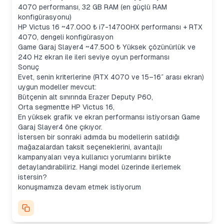
4070 performansı, 32 GB RAM (en güçlü RAM
konfigürasyonu)
HP Victus 16 ~47.000 ₺ i7-14700HX performansı + RTX
4070, dengeli konfigürasyon
Game Garaj Slayer4 ~47.500 ₺ Yüksek çözünürlük ve
240 Hz ekran ile ileri seviye oyun performansı
Sonuç
Evet, senin kriterlerine (RTX 4070 ve 15–16″ arası ekran)
uygun modeller mevcut:
Bütçenin alt sınırında Erazer Deputy P60,
Orta segmentte HP Victus 16,
En yüksek grafik ve ekran performansı istiyorsan Game
Garaj Slayer4 öne çıkıyor.
İstersen bir sonraki adımda bu modellerin satıldığı
mağazalardan taksit seçeneklerini, avantajlı
kampanyaları veya kullanıcı yorumlarını birlikte
detaylandırabiliriz. Hangi model üzerinde ilerlemek
istersin?
konuşmamıza devam etmek istiyorum