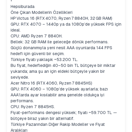
•
Hepsiburada
Öne Çıkan Modellerin Özellikleri
HP Victus 16 (RTX 4070, Ryzen 7 8840H, 32 GB RAM)
GPU: RTX 4070 – 1440p ya da 1080p’de yüksek FPS için
ideal.
CPU: AMD Ryzen 7 8840H.
Bellek: 32 GB RAM ile geleceğe dönük performans.
Güçlü donanımıyla yeni nesil AAA oyunlarda 144 FPS
hedefi için güvenli bir seçim.
Türkiye fiyatı yaklaşık ~53.200 TL.
Bu fiyat, hedeflediğin 40–50 bin TL bütçeye bir miktar
yukarıda; ama şu an için eldeki bütçeyle yakın bir
seviyede.
Acer Nitro 16 (RTX 4060, Ryzen 7 8845HS)
GPU: RTX 4060 – 1080p’de yüksek ayarlarla; bazı
AAA’larda ayar kısılabilir ama genelde oldukça iyi
performans.
CPU: Ryzen 7 8845HS.
Fiyat-performans dengesi yüksek; fiyatı ~59.700 TL —
bütçeye biraz yakın bir alternatif.
Türkiye Pazarından Diğer Rakip Modeller ve Fiyat
Aralıkları