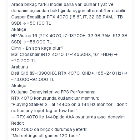
Arada birkaç farklı model daha var; bunlar fiyat ve
donanım açısından baktığında uygun alternatifler olabilir:
Casper Excalibur RTX 4070 (15.6", i7, 32 GB RAM, 1 TB
SSD) → ~50.100 TL
Akakçe
HP Victus 16 (RTX 4070, i7-13700H, 32 GB RAM, 512 GB
SSD) → ~56.000 TL
Cimri - En son kaça olur?
MSI Crosshair (RTX 4070, i7-14650HX, 16" FHD+) →
~70.700 TL
Arabunu
Dell G16 (i9-13900HX, RTX 4070, QHD+, 165–240 Hz) →
~73.000–94.000 TL
Akakçe
Kullanıcı Deneyimleri ve FPS Performansı
RTX 4070 konusunda kullanıcılar memnun:
“Playing Stalker 2… at 1440p on a 144 Hz monitor… don’t
notice any input lag or low fps.”
— RTX 4070 ile 1440p’de AAA oyunlarda akıcı deneyim
Reddit
RTX 4060 da birçok durumda yeterli:
“Mid settings all games 120 fps+.”