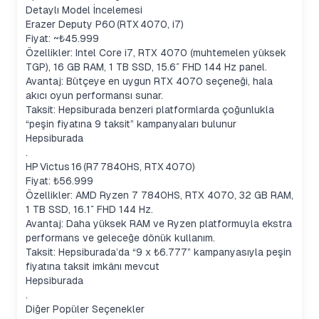
Detaylı Model İncelemesi
Erazer Deputy P60 (RTX 4070, i7)
Fiyat: ~₺45.999
Özellikler: Intel Core i7, RTX 4070 (muhtemelen yüksek
TGP), 16 GB RAM, 1 TB SSD, 15.6″ FHD 144 Hz panel.
Avantaj: Bütçeye en uygun RTX 4070 seçeneği, hala
akıcı oyun performansı sunar.
Taksit: Hepsiburada benzeri platformlarda çoğunlukla
“peşin fiyatına 9 taksit” kampanyaları bulunur
Hepsiburada
.
HP Victus 16 (R7 7840HS, RTX 4070)
Fiyat: ₺56.999
Özellikler: AMD Ryzen 7 7840HS, RTX 4070, 32 GB RAM,
1 TB SSD, 16.1″ FHD 144 Hz.
Avantaj: Daha yüksek RAM ve Ryzen platformuyla ekstra
performans ve geleceğe dönük kullanım.
Taksit: Hepsiburada’da “9 x ₺6.777” kampanyasıyla peşin
fiyatına taksit imkânı mevcut
Hepsiburada
.
Diğer Popüler Seçenekler