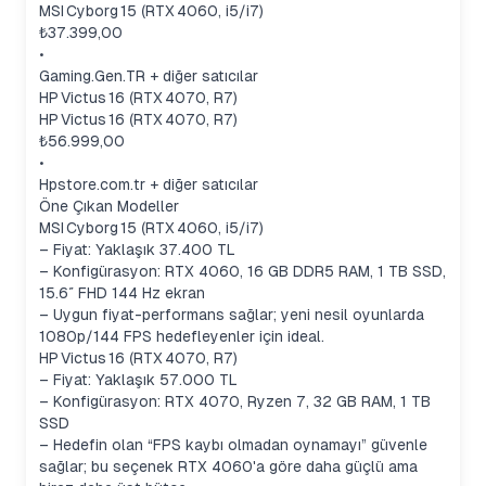
MSI Cyborg 15 (RTX 4060, i5/i7)
₺37.399,00
•
Gaming.Gen.TR + diğer satıcılar
HP Victus 16 (RTX 4070, R7)
HP Victus 16 (RTX 4070, R7)
₺56.999,00
•
Hpstore.com.tr + diğer satıcılar
Öne Çıkan Modeller
MSI Cyborg 15 (RTX 4060, i5/i7)
– Fiyat: Yaklaşık 37.400 TL
– Konfigürasyon: RTX 4060, 16 GB DDR5 RAM, 1 TB SSD,
15.6″ FHD 144 Hz ekran
– Uygun fiyat-performans sağlar; yeni nesil oyunlarda
1080p/144 FPS hedefleyenler için ideal.
HP Victus 16 (RTX 4070, R7)
– Fiyat: Yaklaşık 57.000 TL
– Konfigürasyon: RTX 4070, Ryzen 7, 32 GB RAM, 1 TB
SSD
– Hedefin olan “FPS kaybı olmadan oynamayı” güvenle
sağlar; bu seçenek RTX 4060'a göre daha güçlü ama