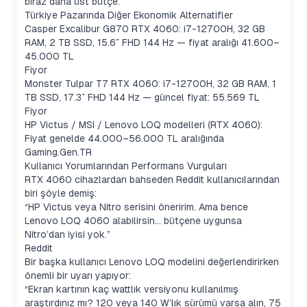
biraz daha üst bütçe.
Türkiye Pazarında Diğer Ekonomik Alternatifler
Casper Excalibur G870 RTX 4060: i7-12700H, 32 GB
RAM, 2 TB SSD, 15.6″ FHD 144 Hz — fiyat aralığı 41.600–
45.000 TL
Fiyor
Monster Tulpar T7 RTX 4060: i7-12700H, 32 GB RAM, 1
TB SSD, 17.3″ FHD 144 Hz — güncel fiyat: 55.569 TL
Fiyor
HP Victus / MSI / Lenovo LOQ modelleri (RTX 4060):
Fiyat genelde 44.000–56.000 TL aralığında
Gaming.Gen.TR
Kullanıcı Yorumlarından Performans Vurguları
RTX 4060 cihazlardan bahseden Reddit kullanıcılarından
biri şöyle demiş:
“HP Victus veya Nitro serisini öneririm. Ama bence
Lenovo LOQ 4060 alabilirsin… bütçene uygunsa
Nitro’dan iyisi yok.”
Reddit
Bir başka kullanıcı Lenovo LOQ modelini değerlendirirken
önemli bir uyarı yapıyor:
“Ekran kartının kaç wattlık versiyonu kullanılmış
araştırdınız mı? 120 veya 140 W’lık sürümü varsa alın, 75