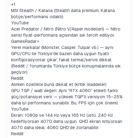
+1
MSI Stealth / Katana (Stealth daha premium, Katana
bütçe/performans odaklı).
YouTube
Acer Predator / Nitro (Nitro V/Aspеr modelleri) — Nitro
serisi fiyat-performans açısından sık tercih ediliyor.
GamesRadar+
Yerel markalar (Monster, Casper, Tulpar vb.) — aynı
GPU/CPU ile Türkiye’de bazen daha uygun fiyatlı
konfigürasyonlar çıkar; fakat termal/servis dikkat.
(Reddit / forumlarda Türkiye bütçe konuşmalarında sık
geçiyor).
Reddit
Alırken özellikle buna dikkat et (kritik maddeler)
GPU TGP / watt değeri: Aynı “RTX 4060” etiketi farklı
güç/potansiyel verir — yüksek TGP’li versiyon 15–25%
daha iyi performans sunabilir. Bu, FPS için çok önemli.
YouTube
Ekran: 1080p ve 144 Hz veya 165 Hz üstü. 240 Hz
hedefliyorsan 4070 daha uygun. QHD ekran istiyorsan
4070 daha ideal; 4060 QHD’de zorlanabilir.
Reddit