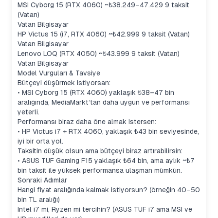
MSI Cyborg 15 (RTX 4060) ~₺38.249–47.429 9 taksit
(Vatan)
Vatan Bilgisayar
HP Victus 15 (i7, RTX 4060) ~₺42.999 9 taksit (Vatan)
Vatan Bilgisayar
Lenovo LOQ (RTX 4050) ~₺43.999 9 taksit (Vatan)
Vatan Bilgisayar
Model Vurguları & Tavsiye
Bütçeyi düşürmek istiyorsan:
• MSI Cyborg 15 (RTX 4060) yaklaşık ₺38–47 bin
aralığında, MediaMarkt’tan daha uygun ve performansı
yeterli.
Performansı biraz daha öne almak istersen:
• HP Victus i7 + RTX 4060, yaklaşık ₺43 bin seviyesinde,
iyi bir orta yol.
Taksitin düşük olsun ama bütçeyi biraz artırabilirsin:
• ASUS TUF Gaming F15 yaklaşık ₺64 bin, ama aylık ~₺7
bin taksit ile yüksek performansa ulaşman mümkün.
Sonraki Adımlar
Hangi fiyat aralığında kalmak istiyorsun? (örneğin 40–50
bin TL aralığı)
Intel i7 mi, Ryzen mi tercihin? (ASUS TUF i7 ama MSI ve