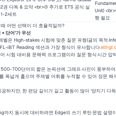
Fundame
1-2권 다독 & 요약
<br>
③ 추가로 ETS 공식 실
Unit)
<br>
 1-2세트
행 필요
 할 때 어떤 선택이 더 효율적일까?
킬 + 단어’가 우선
위 레벨은 High-stakes 시험에 맞춘 질문 유형(글의 목적·Infere
L-iBT Reading 섹션과 가장 형식이 유사합니다.
eltngl
코어 시험 대비용 문해력 프로그램이라 질문 형식·시간 압박
한 권당 500-700단어의 짧은 논픽션에 그래프·사진이 풍부하
를 폭넓게 훑으며 주제별 어휘를 누적할 수 있어 장문 해
제공하지만, 한 편당 길이가 길고 활동이 많아 ‘양치기 다
 Writing까지 동시에 대비하려면 Edge의 쓰기 루틴·문법 