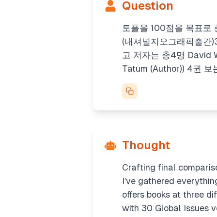
Question
토플을 100점을 목표로
(내셔널지오그래픽출간)3~5권 보
고 저자는 총4명 David W Moo
Tatum (Author)) 4
Thought
Crafting final comparis
I’ve gathered everythin
offers books at three di
with 30
Global Issues
v