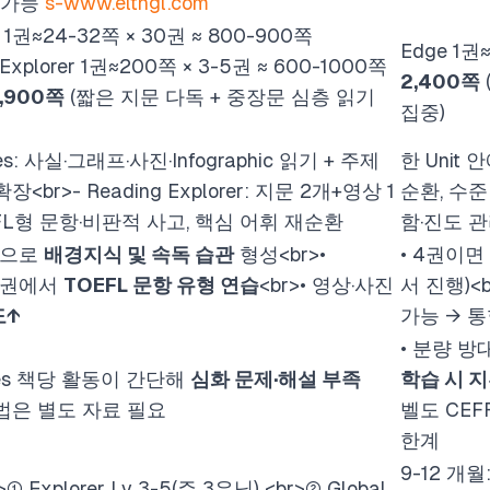
달 가능
s-www.eltngl.com
es 1권≈24-32쪽 × 30권 ≈ 800-900쪽
Edge 1권
 Explorer 1권≈200쪽 × 3-5권 ≈ 600-1000쪽
2,400쪽
1,900쪽
(짧은 지문 다독 + 중장문 심층 읽기
집중)
sues: 사실·그래프·사진·Infographic 읽기 + 주제
한 Unit 
 확장
<br>
- Reading Explorer: 지문 2개+영상 1
순환, 수준별
OEFL형 문항·비판적 사고, 핵심 어휘 재순환
함·진도 
독으로
배경지식 및 속독 습관
형성
<br>
•
• 4권이면
상위권에서
TOEFL 문항 유형 연습
<br>
• 영상·사진
서 진행)
<
도↑
가능 → 
• 분량 방
ssues 책당 활동이 간단해
심화 문제·해설 부족
학습 시 
문법은 별도 자료 필요
벨도 CEF
한계
9-12 개월
>
① Explorer Lv 3-5(주 3유닛)
<br>
② Global