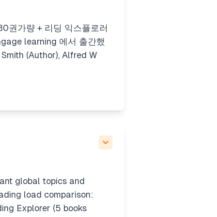
30권가량 + 리딩 익스플로러
ngage learning 에서 출간했
mith (Author), Alfred W
ant global topics and
 reading load comparison:
ing Explorer
(5 books