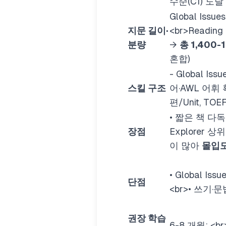
수준(C1) 도
Global Issu
지문 길이·
<br>
Reading
분량
→
총 1,400-
혼합)
- Global Is
스킬 구조
어·AWL 어휘
편/Unit, T
• 짧은 책 다
장점
Explorer 
이 많아
몰입
• Global I
단점
<br>
• 쓰기·
권장 학습
6-8 개월:
<br