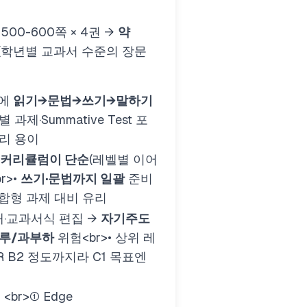
≈500-600쪽 × 4권 →
약
(학년별 교과서 수준의 장문
안에
읽기→문법→쓰기→말하기
 과제·Summative Test 포
관리 용이
커리큘럼이 단순
(레벨별 이어
br>
•
쓰기·문법까지 일괄
준비
통합형 과제 대비 유리
대·교과서식 편집 →
자기주도
지루/과부하
위험
<br>
• 상위 레
R B2 정도까지라 C1 목표엔
:
<br>
① Edge