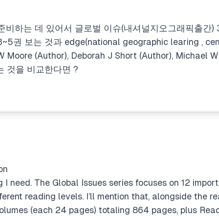
 준비하는 데 있어서 글로벌 이슈(내셔널지오그래픽출간) 
는 것과 edge(national geographic learing , ce
re (Author), Deborah J Short (Author), Michael W S
권 보는 것을 비교한다면 ?
on
g I need. The
Global Issues
series focuses on 12 import
fferent reading levels. I’ll mention that, alongside the
olumes (each 24 pages) totaling 864 pages, plus
Read