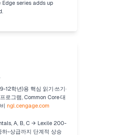
e
Edge
series adds up
d.
권
(9-12학년)용 핵심 읽기·쓰기·
프로그램, Common Core·대
대비
ngl.cengage.com
als, A, B, C → Lexile 200-
 중하-상급까지 단계적 상승