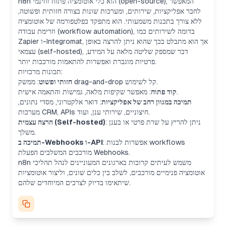
n8n הוא כלי אוטומציה פתוח וחינמי (open-source), המאפשר
לחבר אפליקציות, שירותים, ומערכות שונות בצורה חזותית ופשוטה,
ללא צורך בתכנות משמעותי. הוא מתפקד כפלטפורמה של אוטומציה
וזרימת עבודה (workflow automation), בדומה לשירותים כמו
Zapier ו-Integromat, אך הוא מתבלט בכך שהוא ניתן להרצה באופן
עצמאי (self-hosted), דבר שמספק שליטה מלאה על המידע,
פרטיות מוגברת ואפשרות להתאמות מורכבות יותר.
תכונות מרכזיות:
: ממשק drag-and-drop קל לשימוש.
חזותי ופשוט
: מאפשר שקיפות מלאה, גמישות והתאמה אישית.
קוד פתוח
תמיכה במגוון רחב של אפליקציות
: דואר אלקטרוני, מסדי נתונים,
מערכות CRM, APIs חיצוניים, שירותי ענן, ועוד.
: ניתן להריץ על שרת פרטי או בענן
הרצה עצמית (Self-hosted)
משלך.
: אפשרות לבנות workflows
תמיכה ב-Webhooks ו-API
מורכבים המשלבים הפעלת Webhooks.
n8n משמש לעיתים קרובות בארגונים המעוניינים לנהל תהליכי
אוטומציה פנימיים מורכבים, לשלב בין כלים שונים, וליצור אוטומציות
שיתאימו בדיוק לצרכים המיוחדים שלהם.