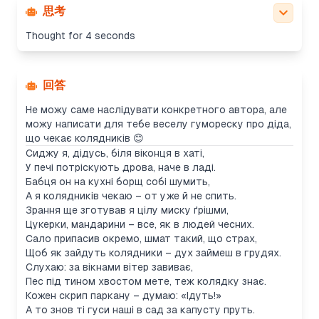
思考
Thought for 4 seconds
回答
Не можу саме наслідувати конкретного автора, але
можу написати для тебе веселу гумореску про діда,
що чекає колядників 😊
Сиджу я, дідусь, біля віконця в хаті,
У печі потріскують дрова, наче в ладі.
Бабця он на кухні борщ собі шумить,
А я колядників чекаю – от уже й не спить.
Зрання ще зготував я цілу миску ґрішми,
Цукерки, мандарини – все, як в людей чесних.
Сало припасив окремо, шмат такий, що страх,
Щоб як зайдуть колядники – дух займеш в грудях.
Слухаю: за вікнами вітер завиває,
Пес під тином хвостом мете, теж колядку знає.
Кожен скрип паркану – думаю: «Ідуть!»
А то знов ті гуси наші в сад за капусту пруть.