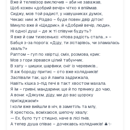
Вже й телевізор виключив – аби не заважав,
Щоб кожен «добрий вечір» чітко я впіймав.
Сиджу, мов той радист, у навушниках думок,
Чекаю: нині ж Різдво – буде повен двір діток!
Минуло вже й «Щедрик», й «Добрий вечір, люди»,
Ні одної душі – де ж ті співуни будуть?
Я вже й сам тихесенько: «Нова радість стала…» –
Бабця з-за порога: «Діду, ти зістарівсь, чи зламалась
хваль
?»
Раптом – гуп по хвіртці, сміх, розмова, крик:
Мов з гори зірвався цілий табунчик.
В хату – шишки, шарфики, сніг із черевиків…
Я аж бороду притис – ото вже колядників!
Заспівали так, що й лампа задрижала,
Навіть кішка з-під печі в такт хвостом махала.
Я їм – гривні, мандарини, ще й по прянику до чаю,
А вони: «Дякуєм, діду, ми до вас щороку
приїжджаєм!»
І коли вже вийшли в ніч, в заметіль та млу,
Я хрестюсь, всміхаюся, шепочу хвалу:
— Ех, було тут стишно, наче в лісі пнів,
А тепер душа співає – дочекавсь колядників! 🎄✨