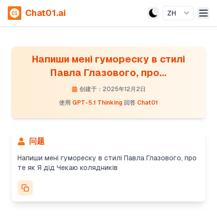
Chat01.ai
ZH
Напиши мені гумореску в стилі
Павла Глазового, про...
创建于：2025年12月2日
使用
GPT-5.1 Thinking
回答
Chat01
问题
Напиши мені гумореску в стилі Павла Глазового, про
те як Я дід Чекаю колядників