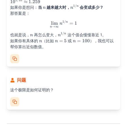
1/10
\approx
\sqrt[3]
=
10^{1/10}
1
0
≈
1.259
1/
1.414
{3}
\sqrt[4]
\approx
n
n^{1/n}
n
如果你是想问：
当
越来越大时，
会变成多少？
n
n
\approx
{4}
1.259
那答案是：
1.442
\approx
1/
\lim_{n \to \infty} n^{1/n} 
lim
=
1
n
n
1.414
→
∞
n
1/
n
n^{1/n}
n
也就是说，
再怎么变大，
这个值会慢慢靠近 1。
n
n
n
n=5
=
5
n=100
=
100
如果你有具体的
（比如
或
），我也可以
n
n
n
帮你算出近似数值。
问题
这个极限是如何证明的？