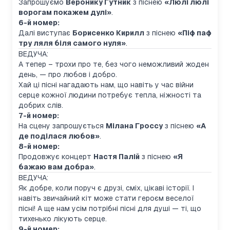
Запрошуємо
Веронику Гутник
з піснею
«Люлі люлі
ворогам покажем дулі»
.
6-й номер:
Далі виступає
Борисенко Кирилл
з піснею
«Піф паф
тру ляля біля самого нуля»
.
ВЕДУЧА:
А тепер – трохи про те, без чого неможливий жоден
день, — про любов і добро.
Хай ці пісні нагадають нам, що навіть у час війни
серце кожної людини потребує тепла, ніжності та
добрих слів.
7-й номер:
На сцену запрошується
Мілана Гроссу
з піснею
«А
де поділася любов»
.
8-й номер:
Продовжує концерт
Настя Палій
з піснею
«Я
бажаю вам добра»
.
ВЕДУЧА:
Як добре, коли поруч є друзі, сміх, цікаві історії. І
навіть звичайний кіт може стати героєм веселої
пісні! А ще нам усім потрібні пісні для душі — ті, що
тихенько лікують серце.
9-й номер: