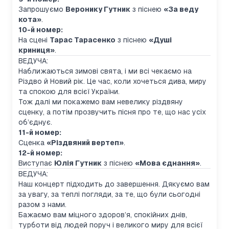
Запрошуємо
Веронику Гутник
з піснею
«За веду
кота»
.
10-й номер:
На сцені
Тарас Тарасенко
з піснею
«Душі
криниця»
.
ВЕДУЧА:
Наближаються зимові свята, і ми всі чекаємо на
Різдво й Новий рік. Це час, коли хочеться дива, миру
та спокою для всієї України.
Тож далі ми покажемо вам невелику різдвяну
сценку, а потім прозвучить пісня про те, що нас усіх
об’єднує.
11-й номер:
Сценка
«Різдвяний вертеп»
.
12-й номер:
Виступає
Юлія Гутник
з піснею
«Мова єднання»
.
ВЕДУЧА:
Наш концерт підходить до завершення. Дякуємо вам
за увагу, за теплі погляди, за те, що були сьогодні
разом з нами.
Бажаємо вам міцного здоров’я, спокійних днів,
турботи від людей поруч і великого миру для всієї