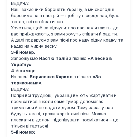
ВЕДУЧА:
Наші захисники боронять Україну, а ми сьогодні
боронимо наш настрій — щоб тут, серед вас, було
тепло, світло й затишно.
Хочеться, щоб ви відчули: про вас пам’ятають, до
вас приїжджають, з вами хочуть співати й радіти.
А далі подаруємо вам пісні про нашу рідну країну та
надію на мирну весну.
3-й номер:
Запрошуємо
Настю Палій
з піснею
«А весна в
Україну»
.
4-й номер:
На сцені
Борисенко Кирилл
з піснею
«За
териконами»
.
ВЕДУЧА:
Попри всі труднощі, українці вміють жартувати й
посміхатися. Інколи саме гумор допомагає
триматися й не падати духом. Тому зараз у нас
будуть жваві, трохи жартівливі пісні. Можна
плескати в долоні, підспівувати, посміхатися – це
тільки вітається!
5-й номер: