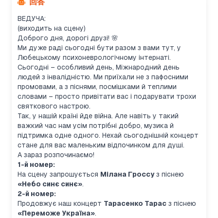
回答
ВЕДУЧА:
(виходить на сцену)
Доброго дня, дорогі друзі! 🌸
Ми дуже раді сьогодні бути разом з вами тут, у
Любецькому психоневрологічному інтернаті.
Сьогодні – особливий день, Міжнародний день
людей з інвалідністю. Ми приїхали не з пафосними
промовами, а з піснями, посмішками й теплими
словами – просто привітати вас і подарувати трохи
святкового настрою.
Так, у нашій країні йде війна. Але навіть у такий
важкий час нам усім потрібні добро, музика й
підтримка одне одного. Нехай сьогоднішній концерт
стане для вас маленьким відпочинком для душі.
А зараз розпочинаємо!
1-й номер:
На сцену запрошується
Мілана Гроссу
з піснею
«Небо синє синє»
.
2-й номер:
Продовжує наш концерт
Тарасенко Тарас
з піснею
«Переможе Україна»
.