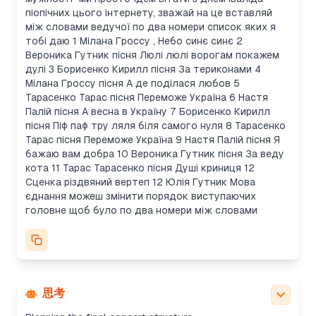
Creating a warm, simple concert script with
піопічних цього інтернету, зважай на це вставляй
context and order
між словами ведучої по два номери список яких я
The user wants a short, simple script with cheerful
тобі даю 1 Мілана Гроссу , Небо синє синє 2
language, focusing on celebration and support.
Вероника Гутник пісня Люлі люлі ворогам покажем
The script incorporates truths about the ongoing
дулі 3 Борисенко Кирилл пісня За териконами 4
war but avoids heavy talk of heroism. I need 5-7
Мілана Гроссу пісня А де поділася любов 5
host speeches, each introducing two
Тарасенко Тарас пісня Переможе Україна 6 Настя
performances, with light references to the Day of
Палій пісня А весна в Україну 7 Борисенко Кирилл
Persons with Disabilities. I’ll structure the program
пісня Піф паф тру ляля біля самого нуля 8 Тарасенко
with a positive, uplifting tone, using the normalized
Тарас пісня Переможе Україна 9 Настя Палій пісня Я
Ukrainian language. The concert order will be
бажаю вам добра 10 Вероника Гутник пісня За веду
adjusted to reflect thematic flow.
кота 11 Тарас Тарасенко пісня Душі криниця 12
Structuring concert segments with thematic flow
Сценка різдвяний вертеп 12 Юлія Гутник Мова
I’ll organize the concert by thematic segments.
єднання можеш змінити порядок виступаючих
The first will be warm and patriotic, focusing on
головне щоб було по два номери між словами
Ukraine and peace. The next will highlight spring
and war, followed by humorous and playful songs.
Later, I’ll turn to love and joy, leading into the final
segment with Christmas and unity themes. Each
segment will have two songs, creating a balanced
flow. This should give a nice structure for the
思考
event.