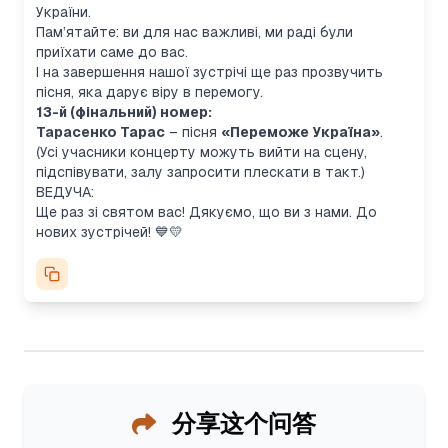
України.
Пам’ятайте: ви для нас важливі, ми раді були
приїхати саме до вас.
І на завершення нашої зустрічі ще раз прозвучить
пісня, яка дарує віру в перемогу.
13-й (фінальний) номер:
Тарасенко Тарас
– пісня
«Переможе Україна»
.
(Усі учасники концерту можуть вийти на сцену,
підспівувати, залу запросити плескати в такт.)
ВЕДУЧА:
Ще раз зі святом вас! Дякуємо, що ви з нами. До
нових зустрічей! 💙💛
分享这个问答