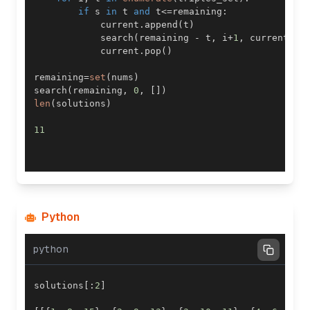
if
 s 
in
 t 
and
 t
<=
remaining
:
            current
.
append
(
t
)
            search
(
remaining 
-
 t
,
 i
+
1
,
 current
)
            current
.
pop
(
)
remaining
=
set
(
nums
)
search
(
remaining
,
0
,
[
]
)
len
(
solutions
)
11
Python
python
solutions
[
:
2
]