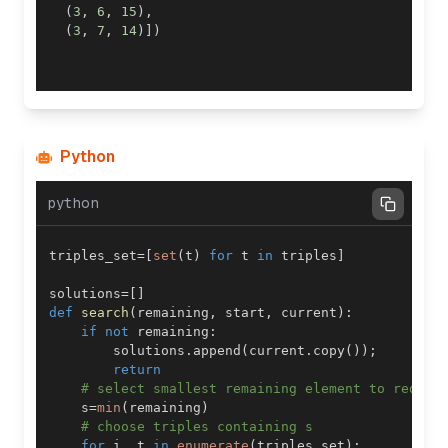
(
3
,
6
,
15
)
,
(
3
,
7
,
14
)
]
)
Python
python
triples_set
=
[
set
(
t
)
for
 t 
in
 triples
]
solutions
=
[
]
def
search
(
remaining
,
 start
,
 current
)
:
if
not
 remaining
:
        solutions
.
append
(
current
.
copy
(
)
)
;
return
# select smallest remaining element to reduce
    s
=
min
(
remaining
)
# choose triples containing s
for
 i
,
 t 
in
enumerate
(
triples_set
)
: