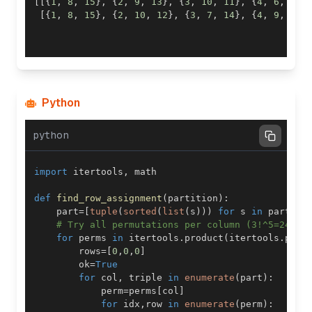
[
[
{
1
,
8
,
15
}
,
{
2
,
9
,
13
}
,
{
3
,
10
,
11
}
,
{
4
,
6
,
14
}
[
{
1
,
8
,
15
}
,
{
2
,
10
,
12
}
,
{
3
,
7
,
14
}
,
{
4
,
9
,
11
}
Python
python
import
 itertools
,
def
find_row_assignment
(
partition
)
:
    part
=
[
tuple
(
sorted
(
list
(
s
)
)
)
for
 s 
in
 partiti
# Try all permutations per column (3!^5=243) 
for
 perms 
in
 itertools
.
product
(
itertools
.
perm
        rows
=
[
0
,
0
,
0
]
        ok
=
True
for
 col
,
 triple 
in
enumerate
(
part
)
:
            perm
=
perms
[
col
]
for
 idx
,
row 
in
enumerate
(
perm
)
: