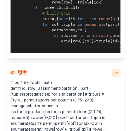
                rows
[
row
]
+=
triple
[
idx
]
if
 rows
==
[
40
,
40
,
40
]
:
# build grid
            grid
=
[
[
None
]
*
5
for
 _ 
in
range
(
3
)
]
for
 col
,
triple 
in
enumerate
(
part
)
:
                perm
=
perms
[
col
]
for
 idx
,
row 
in
enumerate
(
perm
)
:
                    grid
[
row
]
[
col
]
=
triple
[
idx
]
思考
import itertools, math
def find_row_assignment(partition): part=
[tuple(sorted(list(s))) for s in partition] # triples #
Try all permutations per column (3!^5=243)
manageable for perms in
itertools.product(itertools.permutations((0,1,2)),
repeat=5): rows=[0,0,0] ok=True for col, triple in
enumerate(part): perm=perms[col] for idx,row in
enumerate(perm): rows[row]+=triple[idx] if rows==