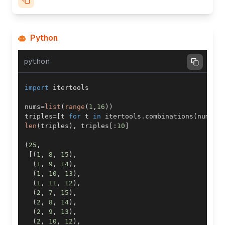
Python
python
import
nums
=
list
(
range
(
1
,
16
)
)
triples
=
[
t 
for
 t 
in
 itertools
.
combinations
(
nums
,
3
len
(
triples
)
,
 triples
[
:
10
]
(
25
,
[
(
1
,
8
,
15
)
,
(
1
,
9
,
14
)
,
(
1
,
10
,
13
)
,
(
1
,
11
,
12
)
,
(
2
,
7
,
15
)
,
(
2
,
8
,
14
)
,
(
2
,
9
,
13
)
,
(
2
,
10
,
12
)
,