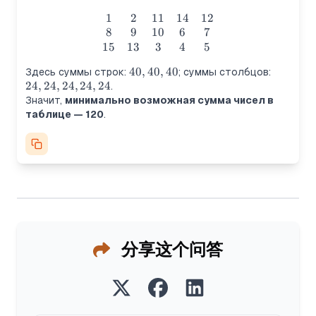
1
2
11
14
12
\begin{matrix} 1&2&11&14
8
9
10
6
7
15
13
3
4
5
40,40,40
40
,
40
,
40
24,24,24
Здесь суммы строк:
; суммы столбцов:
24
,
24
,
24
,
24
,
24
.
Значит,
минимально возможная сумма чисел в
таблице — 120
.
分享这个问答