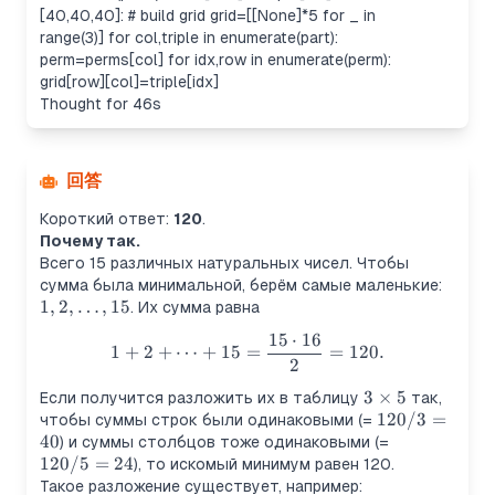
[40,40,40]: # build grid grid=[[None]*5 for _ in
range(3)] for col,triple in enumerate(part):
perm=perms[col] for idx,row in enumerate(perm):
grid[row][col]=triple[idx]
Thought for 46s
回答
Короткий ответ:
120
.
Почему так.
Всего 15 различных натуральных чисел. Чтобы
1,2,\d
сумма была минимальной, берём самые маленькие:
1
,
2
,
…
,
15
. Их сумма равна
15
⋅
16
1+2+\cdots+15=\frac{15\c
1
+
2
+
⋯
+
15
=
=
120.
2
3\times5
3
×
5
Если получится разложить их в таблицу
так,
120/3=40
120/3
=
чтобы суммы строк были одинаковыми (=
40
120/5=24
) и суммы столбцов тоже одинаковыми (=
120/5
=
24
), то искомый минимум равен 120.
Такое разложение существует, например: