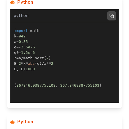
Python
python
import
k
=
9e9
a
=
0.35
q
=
-
2.5e-6
q0
=
1.5e-6
r
=
a
/
math
.
sqrt
(
2
)
E
=
2
*
k
*
abs
(
q
)
/
a
**
2
E
,
 E
/
1000
(
367346.9387755103
,
367.3469387755103
)
Python