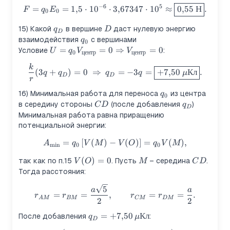
−
6
5
F= q_0 E_0 = 1{,}5\cdot10^
=
=
1
,
5
⋅
1
0
⋅
3
,
67347
⋅
1
0
≈
0
,
55
Н
.
F
q
E
0
0
q_D
D
15) Какой
в вершине
даст нулевую энергию
q
D
D
q_0
взаимодействия
с вершинами
q
0
U=q_0
=
=
0
⇒
=
0
Условие
:
U
q
V
V
0
центр
центр
V_\text{центр}=0\Rightarrow
k
\frac{k}{r}(3q+q_D)=0\ \R
V_\text{центр}=0
(
3
+
)
=
0
⇒
=
−
3
=
+
7
,
50
Кл
.
q
q
q
q
μ
D
D
r
q_0
16) Минимальная работа для переноса
из центра
q
0
CD
q_D
в середину стороны
(после добавления
)
C
D
q
D
Минимальная работа равна приращению
потенциальной энергии:
=
[
(
)
−
A_{\min}=q_0\,[V(M)-V(O)]
(
)]
=
(
)
,
A
q
V
M
V
O
q
V
M
m
i
n
0
0
V(O)=0
(
)
=
0
M
CD
так как по п.15
. Пусть
– середина
.
V
O
M
C
D
Тогда расстояния:
r_{AM}=r_{BM}=\frac{a\sq
5
a
a
=
=
,
=
=
.
r
r
r
r
A
M
BM
CM
D
M
2
2
q_D=+7{,}50\,\mu\text{Кл}
=
+
7
,
50
Кл
После добавления
:
q
μ
D