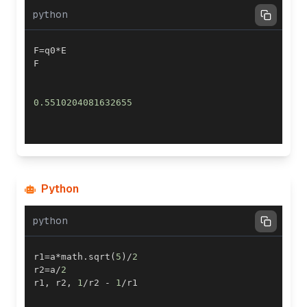
python
F
=
q0
*
0.5510204081632655
Python
python
r1
=
a
*
math
.
sqrt
(
5
)
/
2
r2
=
a
/
2
r1
,
 r2
,
1
/
r2 
-
1
/