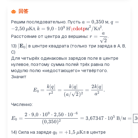
回答
a=0{,}350\,\text{м}
=
0
,
350
м
q=-2{,}50\
=
Решим последовательно. Пусть
,
a
q
2
2
9
k=9{,}0\cdot10^{9}\,\text{Н·м}^2/\tex
−
2
,
50
Кл
=
9
,
0
⋅
1
0
Н
\cdotp
м
/
Кл
,
.
μ
k
a
r=\dfrac{a}
=
Расстояние от центра до вершины:
.
r
2
{\sqrt2}
E
|\mathbf
∣
∣
13)
в центре квадрата (только три заряда в A, B,
0
E_0|
C)
Для четырёх одинаковых зарядов поле в центре
нулевое, поэтому сумма полей трёх равна по
модулю полю «недостающего» четвёртого.
Значит
∣
∣
∣
∣
2
∣
∣
E_0=\frac{k|q|}{r^2}=\frac{
k
q
k
q
k
q
=
=
=
.
E
0
2
2
2
(
/
2
)
r
a
a
Численно:
9
−
6
2
⋅
9
,
0
⋅
1
0
⋅
2
,
50
⋅
1
0
E_0=\frac{2\cdot 9{,}0\cdo
5
=
=
3
,
67347
⋅
1
0
В
/
м
=
3
E
0
2
(
0
,
350
)
q_0=+1{,}5\,\mu\text{Кл}
=
+
1
,
5
Кл
14) Сила на заряде
в центре
q
μ
0