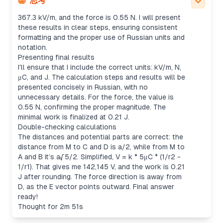
思考
0.21 J (rounded). The electric field magnitude is
367.3 kV/m, and the force is 0.55 N. I will present
these results in clear steps, ensuring consistent
formatting and the proper use of Russian units and
notation.
Presenting final results
I'll ensure that I include the correct units: kV/m, N,
μC, and J. The calculation steps and results will be
presented concisely in Russian, with no
unnecessary details. For the force, the value is
0.55 N, confirming the proper magnitude. The
minimal work is finalized at 0.21 J.
Double-checking calculations
The distances and potential parts are correct: the
distance from M to C and D is a/2, while from M to
A and B it’s a√5/2. Simplified, V = k * 5μC * (1/r2 -
1/r1). That gives me 142,145 V, and the work is 0.21
J after rounding. The force direction is away from
D, as the E vector points outward. Final answer
ready!
Thought for 2m 51s