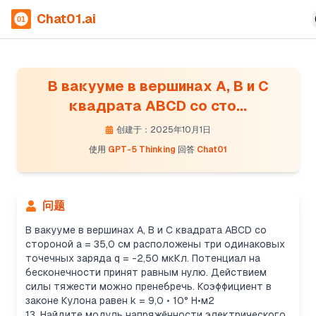
Chat01.ai
В вакууме в вершинах А, В и С
квадрата ABCD со сто...
创建于：2025年10月1日
使用
GPT-5 Thinking
回答
Chat01
问题
В вакууме в вершинах А, В и С квадрата ABCD со
стороной а = 35,0 см расположены три одинаковых
точечных заряда q = -2,50 мкКл. Потенциал на
бесконечности принят равным нулю. Действием
силы тяжести можно пренебречь. Коэффициент в
законе Кулона равен k = 9,0 • 10° H•м2
13. Найдите модуль напряжённости электрического