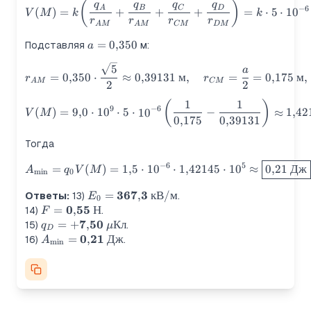
(
)
V(M)=k\!\left(\frac{q_A}{
q
q
q
q
−
6
A
B
C
D
(
)
=
+
+
+
=
⋅
5
⋅
1
0
V
M
k
k
r
r
r
r
A
M
A
M
CM
D
M
a=0{,}350
=
0
,
350
Подставляя
м:
a
r_{AM}=0{,}350\cdot\frac{\
5
a
=
0
,
350
⋅
≈
0
,
39131
м
,
=
=
0
,
175
м
,
r
r
A
M
CM
2
2
1
1
(
)
V(M)=9{,}0\cdot10^{9}\cdot
9
−
6
(
)
=
9
,
0
⋅
1
0
⋅
5
⋅
1
0
−
≈
1
,
42
V
M
0
,
175
0
,
39131
Тогда
−
6
5
A_{\min}= q_0 V(M)=1{,}5\
=
(
)
=
1
,
5
⋅
1
0
⋅
1
,
42145
⋅
1
0
≈
0
,
21
Дж
A
q
V
M
m
i
n
0
367
3
E_0=
=
,
кВ
/
м
Ответы:
13)
.
E
0
0
55
\mathbf{367{,}3}\
F=\mathbf{0{,}55}\
=
,
Н
14)
.
F
\text{кВ/м}
\text{Н}
7
50
q_D=\mathbf{+7{,}50}\
=
+
,
Кл
15)
.
q
μ
D
\mu\text{Кл}
0
21
A_{\min}=\mathbf{0{,}21}\
=
,
Дж
16)
.
A
m
i
n
\text{Дж}