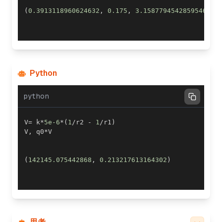
(
0.3913118960624632
,
0.175
,
3.1587794542859546
)
Python
python
V
=
 k
*
5e-6
*
(
1
/
r2 
-
1
/
r1
)
V
,
 q0
*
(
142145.075442868
,
0.213217613164302
)
Finalizing calculations
The potential at point M comes out to 142,145 V,
and the minimal work required is approximately