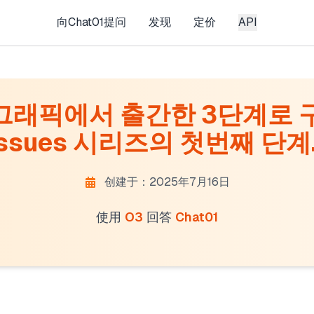
向Chat01提问
发现
定价
API
래픽에서 출간한 3단계로 구성
issues 시리즈의 첫번째 단계..
创建于：2025年7月16日
使用
O3
回答
Chat01