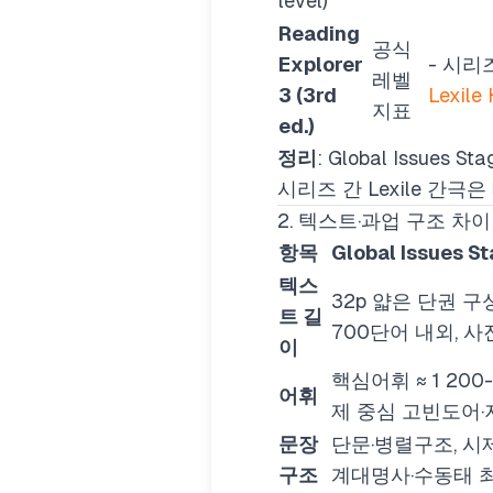
level
)
Reading
공식
Explorer
- 시리
레벨
3 (3rd
Lexile
지표
ed.)
정리
: Global Issues 
시리즈 간 Lexile 간극은
2. 텍스트·과업 구조 차이
항목
Global Issues St
텍스
32p 얇은 단권 구
트 길
700단어 내외, 
이
핵심어휘 ≈ 1 200
어휘
제 중심 고빈도어
문장
단문·병렬구조, 시제
구조
계대명사·수동태 