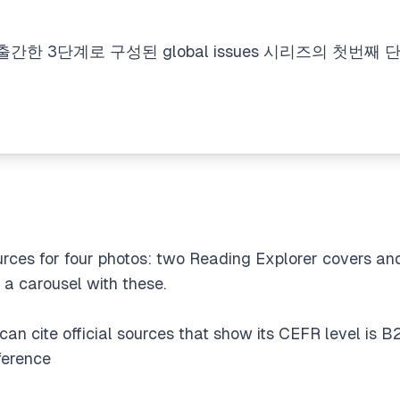
한 3단계로 구성된 global issues 시리즈의 첫번째
urces for four photos: two
Reading Explorer
covers an
 a carousel with these.
I can cite official sources that show its CEFR level is B
reference