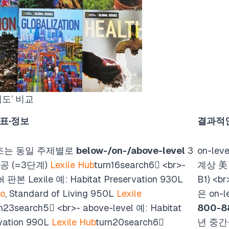
이도’ 비교
표·정보
결과적
리즈는 동일 주제별로
below-/on-/above-level
3
on-lev
공 (=3단계)
Lexile Hub
turn16search6
<br>
-
계상 美
el 판본 Lexile 예:
Habitat Preservation
930L
B1)
<br
oo
,
Standard of Living
950L
Lexile
은 on-
rn23search5
<br>
- above-level 예:
Habitat
800-8
vation
990L
Lexile Hub
turn20search6
년 중간