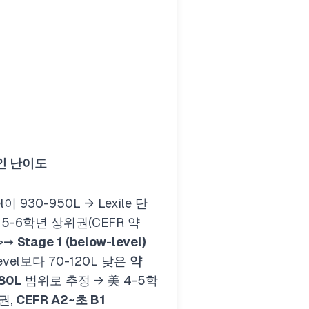
인 난이도
el이 930-950L → Lexile 단
 5-6학년 상위권(CEFR 약
>
➞
Stage 1 (below-level)
level보다 70-120L 낮은
약
80L
범위로 추정 → 美 4-5학
권,
CEFR A2~초 B1