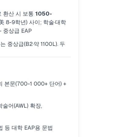
e로 환산 시 보통
1050-
(美 8-9학년) 사이; 학술·대학
- 중상급 EAP
r 3는 중상급(B2·약 1100L). 두
 본문(700-1 000+ 단어) +
 학술어(AWL) 확장,
 등 대학 EAP용 문법