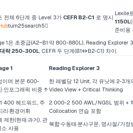
Lexil
즈 전체 6단계 중 Level 3가
CEFR B2-C1
로 명시
1150L
 Hub
turn25search5
준비용 
Stage 1은 초중급(A2~B1·약 800-880L), Reading Explore
대략 250-300L
, CEFR 두 단계(B1↔B2-C1) 차이.
age 1
Reading Explorer 3
성이며 본문 600-
한 레벨당 12 Unit, 각 유닛에 2-3개의
사진·인포그래픽 비중 ↑
Video View + Critical Thinking
-1 400 헤드워드, 주
2 000-2 500 AWL/NGSL 범위 +
·지리·환경어휘
Collocation 연습 포함
 제한(현재·과거), 관
복합·수동태·분사구문, 명사절/가정법
최소 사용