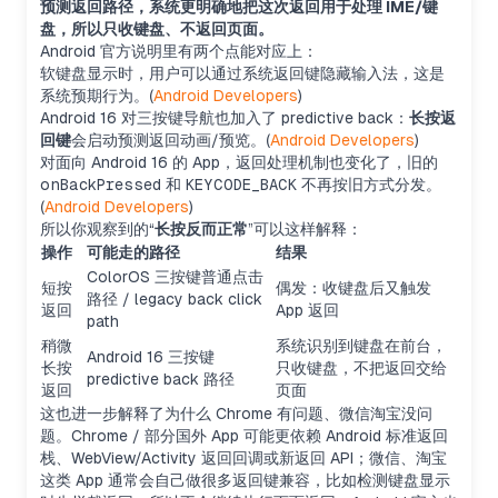
预测返回路径，系统更明确地把这次返回用于处理 IME/键
盘，所以只收键盘、不返回页面。
Android 官方说明里有两个点能对应上：
软键盘显示时，用户可以通过系统返回键隐藏输入法，这是
系统预期行为。(
Android Developers
)
Android 16 对三按键导航也加入了 predictive back：
长按返
回键
会启动预测返回动画/预览。(
Android Developers
)
对面向 Android 16 的 App，返回处理机制也变化了，旧的
onBackPressed
和
KEYCODE_BACK
不再按旧方式分发。
(
Android Developers
)
所以你观察到的“
长按反而正常
”可以这样解释：
操作
可能走的路径
结果
ColorOS 三按键普通点击
短按
偶发：收键盘后又触发
路径 / legacy back click
返回
App 返回
path
稍微
系统识别到键盘在前台，
Android 16 三按键
长按
只收键盘，不把返回交给
predictive back 路径
返回
页面
这也进一步解释了为什么 Chrome 有问题、微信淘宝没问
题。Chrome / 部分国外 App 可能更依赖 Android 标准返回
栈、WebView/Activity 返回回调或新返回 API；微信、淘宝
这类 App 通常会自己做很多返回键兼容，比如检测键盘显示