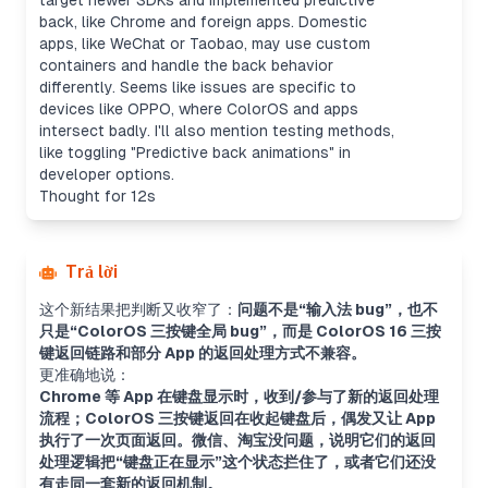
target newer SDKs and implemented predictive
back, like Chrome and foreign apps. Domestic
apps, like WeChat or Taobao, may use custom
containers and handle the back behavior
differently. Seems like issues are specific to
devices like OPPO, where ColorOS and apps
intersect badly. I'll also mention testing methods,
like toggling "Predictive back animations" in
developer options.
Thought for 12s
Trả lời
这个新结果把判断又收窄了：
问题不是“输入法 bug”，也不
只是“ColorOS 三按键全局 bug”，而是 ColorOS 16 三按
键返回链路和部分 App 的返回处理方式不兼容。
更准确地说：
Chrome 等 App 在键盘显示时，收到/参与了新的返回处理
流程；ColorOS 三按键返回在收起键盘后，偶发又让 App
执行了一次页面返回。微信、淘宝没问题，说明它们的返回
处理逻辑把“键盘正在显示”这个状态拦住了，或者它们还没
有走同一套新的返回机制。