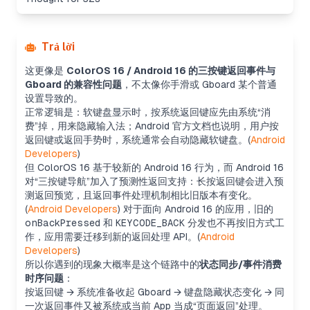
Trả lời
这更像是
ColorOS 16 / Android 16 的三按键返回事件与
Gboard 的兼容性问题
，不太像你手滑或 Gboard 某个普通
设置导致的。
正常逻辑是：软键盘显示时，按系统返回键应先由系统“消
费”掉，用来隐藏输入法；Android 官方文档也说明，用户按
返回键或返回手势时，系统通常会自动隐藏软键盘。(
Android
Developers
)
但 ColorOS 16 基于较新的 Android 16 行为，而 Android 16
对“三按键导航”加入了预测性返回支持：长按返回键会进入预
测返回预览，且返回事件处理机制相比旧版本有变化。
(
Android Developers
) 对于面向 Android 16 的应用，旧的
onBackPressed
和
KEYCODE_BACK
分发也不再按旧方式工
作，应用需要迁移到新的返回处理 API。(
Android
Developers
)
所以你遇到的现象大概率是这个链路中的
状态同步/事件消费
时序问题
：
按返回键 → 系统准备收起 Gboard → 键盘隐藏状态变化 → 同
一次返回事件又被系统或当前 App 当成“页面返回”处理。