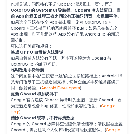
也就是说，问题核心不是“Gboard 想返回上一页”，而是
ColorOS 的 SystemUI 导航栏、Gboard 输入法窗口、当
前 App 的返回处理三者之间没有正确只消费一次返回事件
。
如果这个问题在多个 App 都出现，偏向 ColorOS 16 +
Gboard + 三按键导航的系统级兼容 bug；如果只在某几个
App 出现，则可能是这些 App 没有适配 Android 16 的新返
回机制。
可以这样验证和规避：
换成 OPPO 自带输入法测试
如果自带输入法没有问题，基本可以锁定为 Gboard 与
ColorOS 16 的兼容问题。
临时改用手势导航
这个问题集中在“三按键导航”的返回按钮路径上；Android 16
又专门改动了三按键返回支持，切到全面屏手势通常能绕开
同一触发路径。(
Android Developers
)
更新 Gboard 和系统补丁
Google 官方建议 Gboard 异常时先重启、更新 Gboard，因
为更新通常包含 bug 修复、性能和兼容性改进。(
Google
Help
)
清除 Gboard 缓存，不行再清数据
Google 的 Gboard 故障排查也建议清除缓存；清数据会重置
Gboard，需要注意个人词库和设置可能恢复默认。(
Google