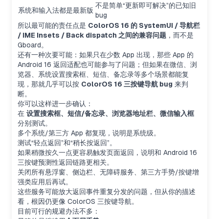
不是简单“更新即可解决”的已知旧
系统和输入法都是最新版
bug
所以最可能的责任点是
ColorOS 16 的 SystemUI / 导航栏
/ IME Insets / Back dispatch 之间的兼容问题
，而不是
Gboard。
还有一种次要可能：如果只在少数 App 出现，那些 App 的
Android 16 返回适配也可能参与了问题；但如果在微信、浏
览器、系统设置搜索框、短信、备忘录等多个场景都能复
现，那就几乎可以按
ColorOS 16 三按键导航 bug
来判
断。
你可以这样进一步确认：
在
设置搜索框、短信/备忘录、浏览器地址栏、微信输入框
分别测试。
多个系统/第三方 App 都复现，说明是系统级。
测试“轻点返回”和“稍长按返回”。
如果稍微按久一点更容易触发页面返回，说明和 Android 16
三按键预测性返回链路更相关。
关闭所有悬浮窗、侧边栏、无障碍服务、第三方手势/按键增
强类应用后再试。
这些服务可能放大返回事件重复分发的问题，但从你的描述
看，根因仍更像 ColorOS 三按键导航。
目前可行的规避办法不多：