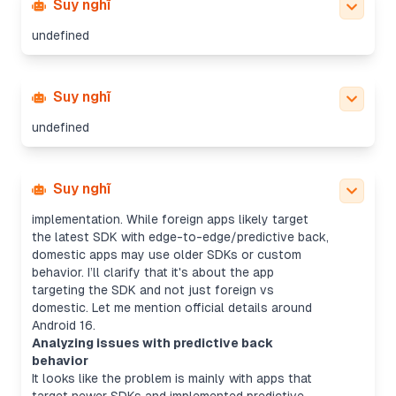
Suy nghĩ
undefined
Suy nghĩ
undefined
Explaining Android 16 back behavior
It seems like the back button behavior might
Suy nghĩ
depend on the app’s SDK target and
implementation. While foreign apps likely target
the latest SDK with edge-to-edge/predictive back,
domestic apps may use older SDKs or custom
behavior. I’ll clarify that it's about the app
targeting the SDK and not just foreign vs
domestic. Let me mention official details around
Android 16.
Analyzing issues with predictive back
behavior
It looks like the problem is mainly with apps that