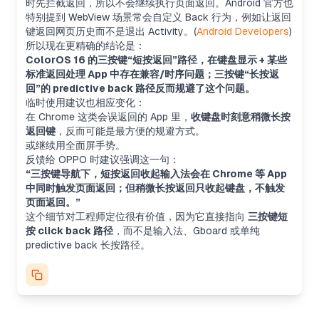
时先拦截返回，所以不会继续执行页面返回。Android 官方也
特别提到 WebView 场景常会自定义 Back 行为，例如让返回
键返回网页历史而不是退出 Activity。(
Android Developers
)
所以现在更精确的结论是：
ColorOS 16 的三按键“短按返回”路径，在键盘显示 + 某些
标准返回处理 App 中存在兼容/时序问题；三按键“长按返
回”的 predictive back 路径反而规避了这个问题。
临时使用建议也相应变化：
在 Chrome 这类会误返回的 App 里，
收键盘时刻意稍微长按
返回键
，反而可能是最方便的规避方式。
或继续用全面屏手势。
反馈给 OPPO 时建议强调这一句：
“三按键导航下，短按返回收起输入法会在 Chrome 等 App
中同时触发页面返回；但稍微长按返回只收起键盘，不触发
页面返回。”
这个细节对工程师定位很有价值，因为它直接指向
三按键短
按 click back 路径
，而不是输入法、Gboard 或单纯
predictive back 长按路径。