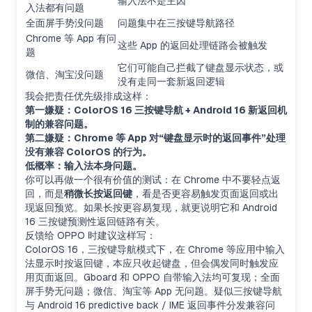
输入法不是主因
入法都有问题
全面屏手势没问题
问题集中在三按键导航路径
Chrome 等 App 有问
这些 App 的返回处理链路会被触发
题
它们可能自己拦截了键盘显示状态，或
微信、淘宝没问题
没有走同一套新返回逻辑
我会把责任优先级排成这样：
第一嫌疑：ColorOS 16 三按键导航 + Android 16 新返回机
制的兼容问题。
第二嫌疑：Chrome 等 App 对“键盘显示时的返回事件”处理
没有兼容 ColorOS 的行为。
低概率：输入法本身问题。
你可以再做一个很有价值的测试：在 Chrome 中不要轻点返
回，而是
稍微长按返回键
，看是否更容易触发页面返回或出
现返回预览。如果长按更容易复现，就更说明它和 Android
16 三按键预测性返回链路有关。
反馈给 OPPO 时建议这样写：
ColorOS 16，三按键导航模式下，在 Chrome 等应用中输入
法显示时按返回键，本应只收起键盘，但会偶发同时触发应
用页面返回。Gboard 和 OPPO 自带输入法均可复现；全面
屏手势无问题；微信、淘宝等 App 无问题。疑似三按键导航
与 Android 16 predictive back / IME 返回事件分发兼容问