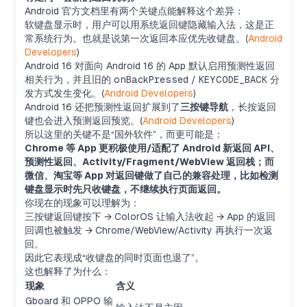
Android 官方文档里有两个关键点能解释这个差异：
软键盘显示时，用户可以用系统返回键隐藏输入法，这是正
常系统行为。也就是说第一次返回本应优先收键盘。(
Android
Developers
)
Android 16 对面向 Android 16 的 App 默认启用预测性返回
相关行为，并且旧的
onBackPressed
/
KEYCODE_BACK
分
发方式发生变化。(
Android Developers
)
Android 16 还把预测性返回扩展到了
三按键导航
，长按返回
键也会进入预测返回预览。(
Android Developers
)
所以这里的关键不是“国外软件”，而更可能是：
Chrome 等 App 更积极使用/适配了 Android 新返回 API、
预测性返回、Activity/Fragment/WebView 返回栈；而
微信、淘宝等 App 对返回键做了自己的兼容处理，比如检测
键盘显示时先只收键盘，不继续执行页面返回。
你现在的现象可以理解为：
三按键返回键按下 → ColorOS 让输入法收起 → App 的返回
回调也被触发 → Chrome/WebView/Activity 再执行一次返
回。
因此它表现成“收键盘的同时页面也退了”。
这也解释了为什么：
现象
含义
Gboard 和 OPPO 输