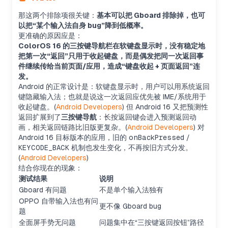
那这两个排除项很关键：
基本可以把 Gboard 排除掉，也可
以把“某个输入法自身 bug”降到低概率。
更准确的原因应是：
ColorOS 16 的三按键导航栏在软键盘显示时，没有稳定地
把第一次“返回”只用于收起键盘，而是偶发把同一次返回事
件继续传给当前页面/应用，造成“键盘收起 + 页面返回”连
发。
Android 的正常设计是：软键盘显示时，用户可以用系统返回
键隐藏输入法；也就是说这一次返回应优先被 IME/系统用于
收起键盘。(
Android Developers
) 但 Android 16 又把预测性
返回扩展到了
三按键导航
：长按返回键会进入预测返回动
画，相关返回链路比旧版更复杂。(
Android Developers
) 对
Android 16 目标版本的应用，旧的
onBackPressed
/
KEYCODE_BACK
机制也发生变化，不再按旧方式分发。
(
Android Developers
)
结合你现在的现象：
测试结果
说明
Gboard 有问题
不是单个输入法独有
OPPO 自带输入法也有问
更不像 Gboard bug
题
全面屏手势无问题
问题集中在“三按键返回按钮”路径