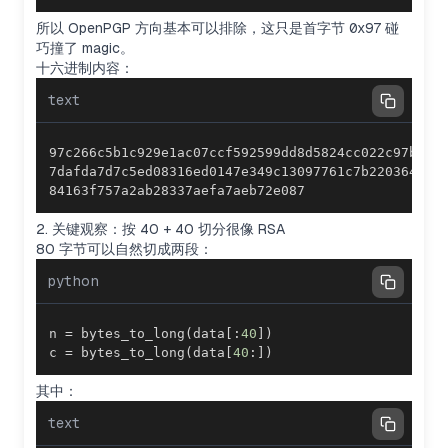
所以 OpenPGP 方向基本可以排除，这只是首字节
0x97
碰
巧撞了 magic。
十六进制内容：
text
84163f757a2ab28337aefa7aeb72e087
2. 关键观察：按 40 + 40 切分很像 RSA
80 字节可以自然切成两段：
python
n 
=
 bytes_to_long
(
data
[
:
40
]
)
c 
=
 bytes_to_long
(
data
[
40
:
]
)
其中：
text