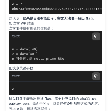
8b6733fc9402a54eebc023127606ce74d7162737da15c00c4
这说明：
如果题目没有给出 e，密文无法唯一解出 flag。
6. 当前 WP 结论
当前附件最有价值的信息是：
text
n 可分解，是 multi-prime RSA
但缺少关键参数：
text
e
所以目前不能给出最终 flag。需要补充题目的
chall.py
、
pubkey.pem
、题面中的
e
，或者任何说明加密方式的内容。
补上
e
后，最终脚本就是：