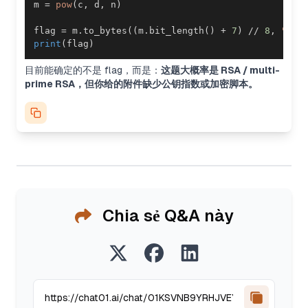
m 
=
pow
(
c
,
 d
,
 n
)
flag 
=
 m
.
to_bytes
(
(
m
.
bit_length
(
)
+
7
)
//
8
,
"big
print
(
flag
)
目前能确定的不是 flag，而是：
这题大概率是 RSA / multi-
prime RSA，但你给的附件缺少公钥指数或加密脚本。
Chia sẻ Q&A này