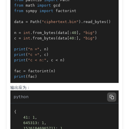
from
 math 
import
from
 sympy 
import
data 
=
 Path
(
"ciphertext.bin"
)
.
read_bytes
(
)
n 
=
int
.
from_bytes
(
data
[
:
40
]
,
"big"
)
c 
=
int
.
from_bytes
(
data
[
40
:
]
,
"big"
)
print
(
"n ="
,
 n
)
print
(
"c ="
,
 c
)
print
(
"c < n:"
,
 c 
<
 n
)
fac 
=
 factorint
(
n
)
print
(
fac
)
输出应为：
python
{
41
:
1
,
645313
:
1
,
15261846965711
:
1
,