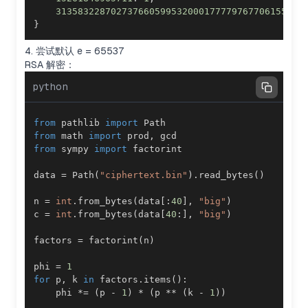
313583228702737660599532000177779767706155376
}
4. 尝试默认 e = 65537
RSA 解密：
python
from
 pathlib 
import
from
 math 
import
 prod
,
from
 sympy 
import
data 
=
 Path
(
"ciphertext.bin"
)
.
read_bytes
(
)
n 
=
int
.
from_bytes
(
data
[
:
40
]
,
"big"
)
c 
=
int
.
from_bytes
(
data
[
40
:
]
,
"big"
)
factors 
=
 factorint
(
n
)
phi 
=
1
for
 p
,
 k 
in
 factors
.
items
(
)
:
    phi 
*=
(
p 
-
1
)
*
(
p 
**
(
k 
-
1
)
)