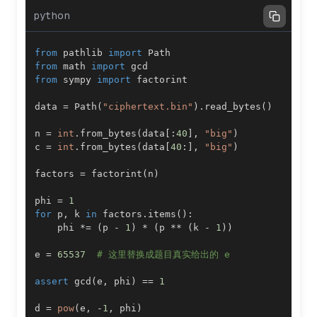
python
from
 pathlib 
import
from
 math 
import
from
 sympy 
import
data 
=
 Path
(
"ciphertext.bin"
)
.
read_bytes
(
)
n 
=
int
.
from_bytes
(
data
[
:
40
]
,
"big"
)
c 
=
int
.
from_bytes
(
data
[
40
:
]
,
"big"
)
factors 
=
 factorint
(
n
)
phi 
=
1
for
 p
,
 k 
in
 factors
.
items
(
)
:
    phi 
*=
(
p 
-
1
)
*
(
p 
**
(
k 
-
1
)
)
e 
=
65537
# 这里替换成题目真实给出的 e
assert
 gcd
(
e
,
 phi
)
==
1
d 
=
pow
(
e
,
-
1
,
 phi
)