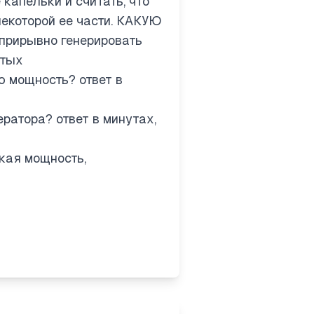
капельки и считать, что
некоторой ее части. КАКУЮ
прирывно генерировать
отых
ю мощность? ответ в
ратора? ответ в минутах,
кая мощность,