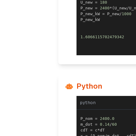
U_new 
=
180
P_new 
=
2400
*
(
U_new
/
U_
P_new_kW 
=
 P_new
/
1000
1.6066115702479342
Python
python
P_nom 
=
2400.0
m_dot 
=
0.14
/
60
cdT 
=
 c
*
x 
=
(
P_nom
/
m_dot 
-
 cdT