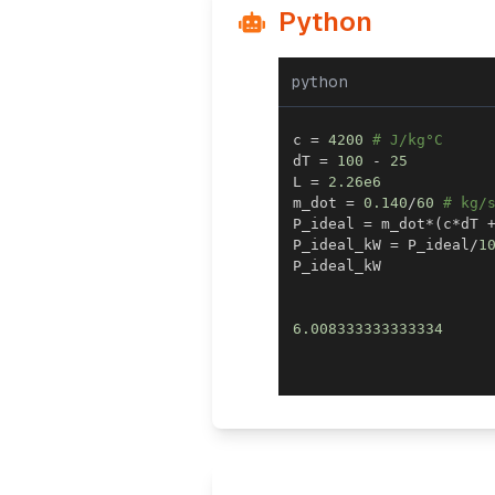
Python
python
c 
=
4200
# J/kg°C
dT 
=
100
-
25
L 
=
2.26e6
m_dot 
=
0.140
/
60
# kg/
P_ideal 
=
 m_dot
*
(
c
*
dT 
P_ideal_kW 
=
 P_ideal
/
1
6.008333333333334