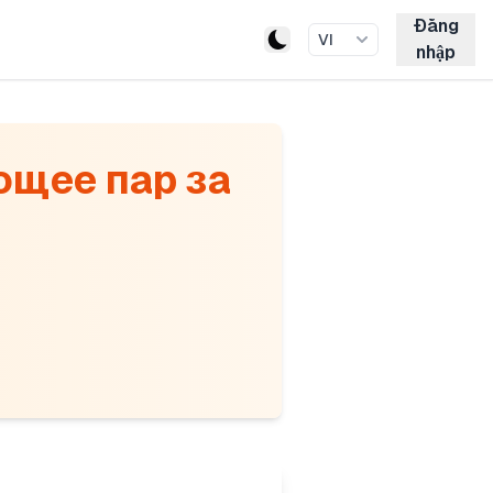
Đăng
VI
nhập
ющее пар за