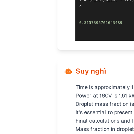
0.3157395701643489
Calculating water vol
The water mass is about
I'll assume the steam te
problem, so no need for
Performing calculations
Suy nghĩ
P_ideal is 6.01 kW.
Current (I) is 10.9 A.
Time is approximately 1
Power at 180V is 1.61 k
Droplet mass fraction i
It's essential to presen
Final calculations and f
Mass fraction in drople