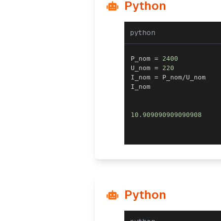
Python
python
P_nom 
=
2400
U_nom 
=
220
I_nom 
=
 P_nom
/
10.909090909090908
Python