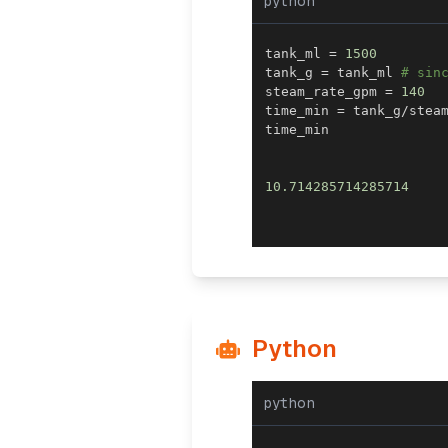
python
tank_ml 
=
1500
tank_g 
=
 tank_ml 
# sin
steam_rate_gpm 
=
140
time_min 
=
 tank_g
/
10.714285714285714
Python
python