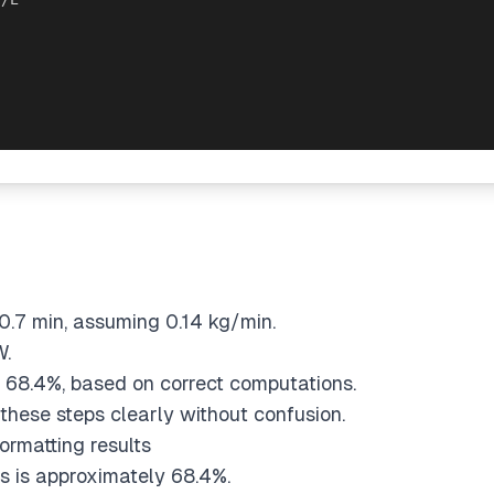
ume and steam temperature assumptions
 68.57 g, corresponding to roughly 68.6 ml, rounded to 
mperature is 100°C since that's what we used initially.
 web searches—just clear, concise answers with logica
 with the given values
0.7 min, assuming 0.14 kg/min.
W.
s 68.4%, based on correct computations.
t these steps clearly without confusion.
ormatting results
ts is approximately 68.4%.