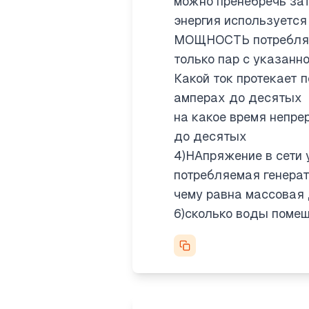
можно пренебречь зат
энергия используется
МОЩНОСТЬ потреблял 
только пар с указанн
Какой ток протекает п
амперах до десятых
на какое время непре
до десятых
4)НАпряжение в сети 
потребляемая генерат
чему равна массовая 
6)сколько воды помещ