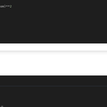
nom
)
**
2
)
/