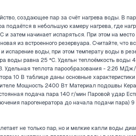
ойство, создающее пар за счёт нагрева воды. В па
ра подаётся в небольшую камеру нагрева, где наг
°С и затем начинает испаряться. При этом на мест
новая из встроенного резервуара. Считайте, что в
 и испарение воды, при этом температу воды в рез
а воды равна 25 °С. Удельн теплоёмкость воды 42
м3. Удельная теплота парообразования - 2.26 МДж/
тора 10 В таблице даны основные характеристики 
ителе Мощность 2400 Вт Материал подошвы Кера
тоянная подача пара 140 г/мин Паровой удар Ест
лючения парогенератора до начала подачи пара) 9
етает не только пар, но и мелкие капли воды диам