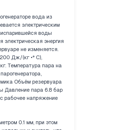
рогенераторе вода из
ревается электрическим
о испарившейся воды
ся электрическая энергия
ервуаре не изменяется.
00 Дж/(кг •° С),
кг. Температура пара на
парогенератора,
мика Объём резервуара
ы Давление пара 6.8 бар
 с рабочее напряжение
етром 0.1 мм, при этом