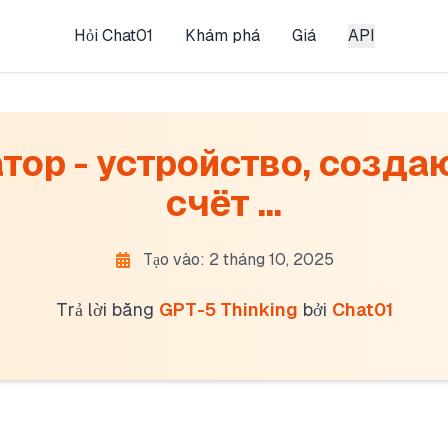
Hỏi Chat01
Khám phá
Giá
API
тор - устройство, созда
счёт ...
Tạo vào: 2 tháng 10, 2025
Trả lời bằng
GPT-5 Thinking
bởi
Chat01