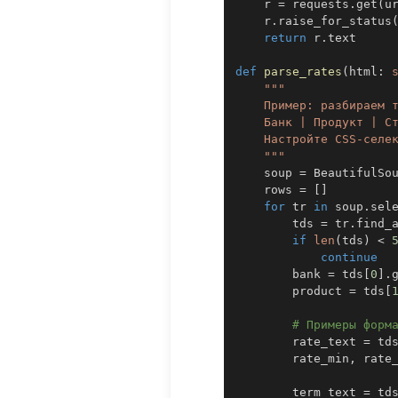
    r 
=
 requests
.
get
(
u
    r
.
raise_for_status
return
 r
.
def
parse_rates
(
html
:
    """
    soup 
=
 BeautifulSo
    rows 
=
[
]
for
 tr 
in
 soup
.
sel
        tds 
=
 tr
.
find_
if
len
(
tds
)
<
continue
        bank 
=
 tds
[
0
]
.
        product 
=
 tds
[
# Примеры форм
        rate_text 
=
 td
        rate_min
,
 rate
        term_text 
=
 td