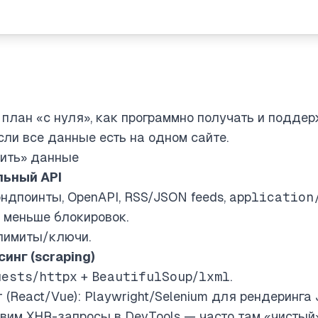
план «с нуля», как программно получать и подде
сли все данные есть на одном сайте.
мить» данные
льный API
дпоинты, OpenAPI, RSS/JSON feeds,
application
 меньше блокировок.
 лимиты/ключи.
синг (scraping)
uests
/
httpx
+
BeautifulSoup
/
lxml
.
(React/Vue): Playwright/Selenium для рендеринга 
им XHR-запросы в DevTools — часто там «чистый