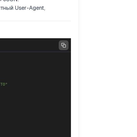
стный User-Agent,
ВТО"