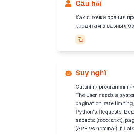
Câu hỏi
Как с точки зрения п
кредитам в разных ба
Suy nghĩ
Outlining programming so
The user needs a system
pagination, rate limiting
Python's Requests, Beaut
aspects (robots.txt), p
(APR vs nominal). I'll a