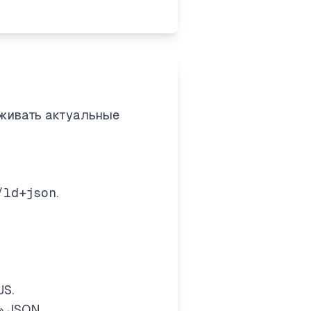
рживать актуальные
/ld+json
.
JS.
» JSON.