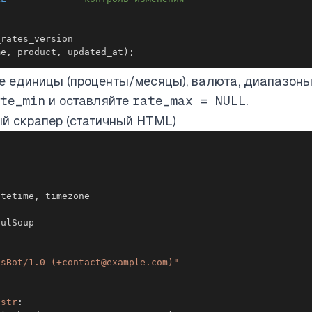
me
,
 product
,
 updated_at
)
;
 единицы (проценты/месяцы), валюта, диапазоны.
te_min
и оставляйте
rate_max = NULL
.
ый скрапер (статичный HTML)
atetime
,
esBot/1.0 (+contact@example.com)"
str
: