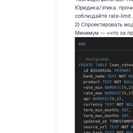
Юридика/этика: прочит
соблюдайте rate-limit.
2) Спроектировать м
Минимум — «что за пр
sql
-- PostgreSQL
CREATE
TABLE
 loan_rate
  id BIGSERIAL 
PRIMARY
  bank_name 
TEXT
NOT
N
  product 
TEXT
NOT
NUL
  rate_min 
NUMERIC
(
5
,
2
  rate_max 
NUMERIC
(
5
,
2
  apr 
NUMERIC
(
5
,
2
)
,
  currency 
TEXT
NOT
NU
  term_min_months 
INT
,
  term_max_months 
INT
,
  updated_at TIMESTAMP
  source_url 
TEXT
NOT
  raw_hash 
TEXT
NOT
NU