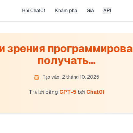
Hỏi Chat01
Khám phá
Giá
API
ки зрения программиров
получать...
Tạo vào: 2 tháng 10, 2025
Trả lời bằng
GPT-5
bởi
Chat01