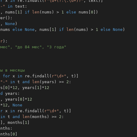
or
 x 
in
 re
.
findall
(
r"\d+(?:\.\d+)?"
,
 text
)
]
"-"
in
 text
:
]
,
 nums
[
1
]
if
len
(
nums
)
>
1
else
 nums
[
0
]
)
wer
(
)
:
]
,
None
)
 nums 
else
None
,
 nums
[
1
]
if
len
(
nums
)
>
1
else
None
)
tr
)
:
 мес", "до 84 мес", "3 года"
ды в месяцы
)
for
 x 
in
 re
.
findall
(
r"\d+"
,
 t
)
]
"-"
in
 t 
and
len
(
years
)
>=
2
:
rs
[
0
]
*
12
,
 years
[
1
]
*
12
nd
 years
:
e
,
 years
[
0
]
*
12
]
*
12
,
None
or
 x 
in
 re
.
findall
(
r"\d+"
,
 t
)
]
in
 t 
and
len
(
months
)
>=
2
:
0
]
,
 months
[
1
]
onths
:
onths
[
0
]