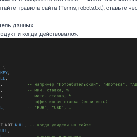
айте правила сайта (Terms, robots.txt), ставьте че
одель данных
одукт и когда действовало»:
s 
(
KEY
,
ULL
,
L
,
-- например "Потребительский", "Ипотека", "А
)
,
-- мин. ставка, %
)
,
-- макс. ставка, %
-- эффективная ставка (если есть)
LL
,
-- "RUB", "USD", …
TZ 
NOT
NULL
,
-- когда увидели на сайте
NULL
,
LL
-- контроль изменения