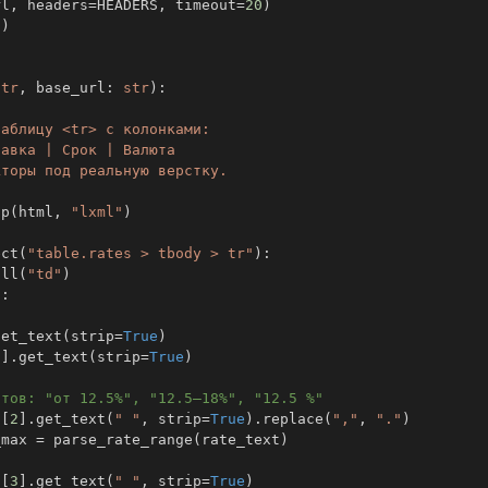
rl
,
 headers
=
HEADERS
,
 timeout
=
20
)
(
)
str
,
 base_url
:
str
)
:
up
(
html
,
"lxml"
)
ect
(
"table.rates > tbody > tr"
)
:
all
(
"td"
)
5
:
get_text
(
strip
=
True
)
1
]
.
get_text
(
strip
=
True
)
атов: "от 12.5%", "12.5–18%", "12.5 %"
s
[
2
]
.
get_text
(
" "
,
 strip
=
True
)
.
replace
(
","
,
"."
)
_max 
=
 parse_rate_range
(
rate_text
)
s
[
3
]
.
get_text
(
" "
,
 strip
=
True
)