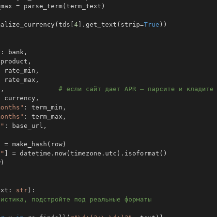
_max 
=
 parse_term
(
term_text
)
malize_currency
(
tds
[
4
]
.
get_text
(
strip
=
True
)
)
"
:
 bank
,
 product
,
:
 rate_min
,
:
 rate_max
,
e
,
# если сайт дает APR — парсите и кладите
:
 currency
,
months"
:
 term_min
,
months"
:
 term_max
,
l"
:
 base_url
,
]
=
 make_hash
(
row
)
t"
]
=
 datetime
.
now
(
timezone
.
utc
)
.
isoformat
(
)
w
)
ext
:
str
)
:
ристика, подстройте под реальные форматы