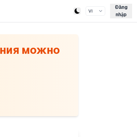
Đăng
VI
nhập
ания можно