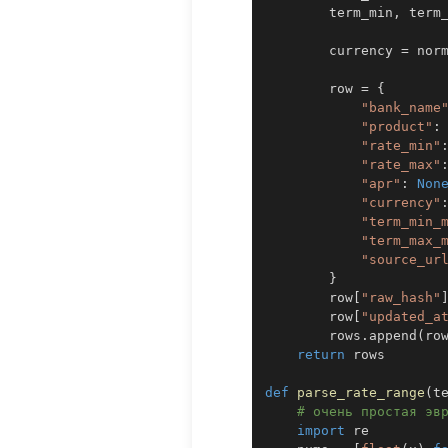
        term_min
,
 term
        currency 
=
 nor
        row 
=
{
"bank_name
"product"
:
"rate_min"
"rate_max"
"apr"
:
Non
"currency"
"term_min_
"term_max_
"source_ur
}
        row
[
"raw_hash"
        row
[
"updated_a
        rows
.
append
(
ro
return
def
parse_rate_range
(
t
# очень простая эв
import