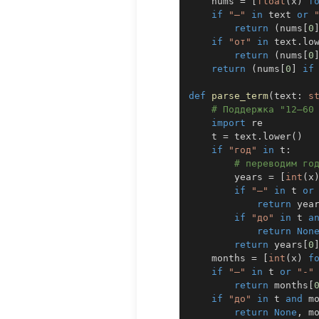
    nums 
=
[
float
(
x
)
f
if
"–"
in
 text 
or
return
(
nums
[
0
if
"от"
in
 text
.
lo
return
(
nums
[
0
return
(
nums
[
0
]
if
def
parse_term
(
text
:
s
# Поддержка "12–60
import
    t 
=
 text
.
lower
(
)
if
"год"
in
 t
:
# переводим го
        years 
=
[
int
(
x
if
"–"
in
 t 
or
return
 yea
if
"до"
in
 t 
a
return
Non
return
 years
[
0
    months 
=
[
int
(
x
)
f
if
"–"
in
 t 
or
"-"
return
 months
[
if
"до"
in
 t 
and
 m
return
None
,
 m