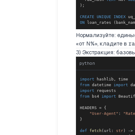
)
;
CREATE
UNIQUE
INDEX
ON
 loan_rates 
(
bank_na
Нормализуйте: единые
«от N%», кладите в
ra
3) Экстракция: базов
python
import
 hashlib
,
from
 datetime 
import
 d
import
from
 bs4 
import
HEADERS 
=
{
"User-Agent"
:
"Rat
}
def
fetch
(
url
:
str
)
-
>