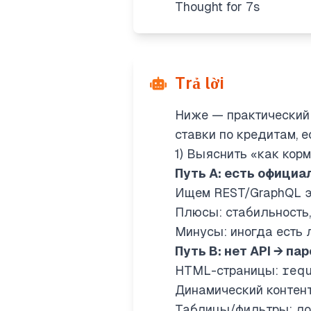
Thought for 7s
Trả lời
Ниже — практический 
ставки по кредитам, е
1) Выяснить «как кор
Путь A: есть официа
Ищем REST/GraphQL эн
Плюсы: стабильность,
Минусы: иногда есть
Путь B: нет API → пар
HTML-страницы:
req
Динамический контент 
Таблицы/фильтры: лов