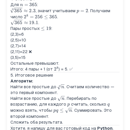
n=365
10.95
=
365
10.95
Для
:
n
8
\sqrt[8]
p=2
365
≈
2.3
=
2
, значит учитываем
. Получаем
p
8
{365}
2^8=256
2
=
256
≤
365
число
.
\approx
\sqrt{365}
\leq 365
365
≈
19.1
.
2.3
\approx
\leq
≤
19
Пары простых
:
19.1
19
(2,3)=6
(2,5)=10
(2,7)=14
(2,11)=22 ❌
(3,5)=15
Остальные превышают.
8
2^8
2
Итого: 4 пары + 1 (от
) = 5. ✅
5. Итоговое решение
Алгоритм:
\sqrt[8]
8
Найти все простые до
. Считаем количество —
n
{n}
это первый компонент.
\sqrt{n}
Найти все простые до
. Перебирать по
n
p
q
возрастанию, для каждого
считать, сколько
p
q
pq \leq
≤
можно взять, чтобы
. Суммировать. Это
pq
n
\sqrt{n}
второй компонент.
Сложить оба результата.
Хотите, я напишу для вас готовый код на
Python
,