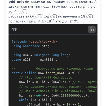
odd-only
битовым ситом (храним только нечётные),
p<q
<
pq\le
двухуказательным подсчётом пар простых
с
p
q
≤
⌊
⌋
.
pq
n
O(\sqrt
(
/
lo
g
)
O(\sqrt
(
)
работает за
по времени и
O
n
n
O
n
12
n / \log
n)
n\le
≤
4
⋅
1
0
по памяти (при
это до ~2·10⁶).
n
\sqrt n)
4\cdot10^{12}
cpp
#
include
<bits/stdc++.h>
using
namespace
 std
;
using
 u64 
=
unsigned
long
long
;
using
 u128 
=
 __uint128_t
;
// --------- безопасные целочисленные корни -----
static
inline
 u64 
isqrt_u64
(
u64 x
)
{
// floor(sqrt(x)) без double
    u64 lo 
=
0
,
 hi 
=
(
u64
)
1e10
;
// т.к. sqrt(4e12
// но сделаем аккуратнее: верхняя граница не 
// можно ослабить: hi = min<u64>(x, (u64)2e9)
    hi 
=
min
<
u64
>
(
x
,
(
u64
)
2000000000ULL
)
;
while
(
lo 
<
 hi
)
{
        u64 mid 
=
(
lo 
+
 hi 
+
1
)
>>
1
;