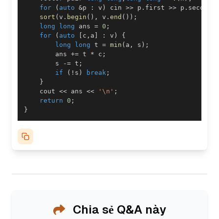
for
(
auto
&
p 
:
 v
)
 cin 
>>
 p
.
first 
>>
 p
.
second
;
sort
(
v
.
begin
(
)
,
 v
.
end
(
)
)
;
long
long
 ans 
=
0
;
for
(
auto
[
c
,
a
]
:
 v
)
{
long
long
 t 
=
min
(
a
,
 s
)
;
        ans 
+=
 t 
*
 c
;
        s 
-=
 t
;
if
(
!
s
)
break
;
}
    cout 
<<
 ans 
<<
'\n'
;
return
0
;
}
Chia sẻ Q&A này