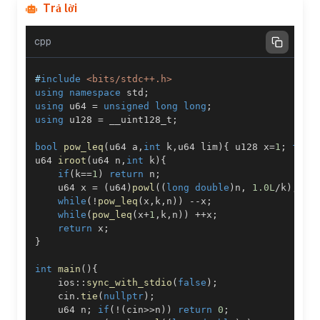
Trả lời
cpp
#
include
<bits/stdc++.h>
using
namespace
 std
;
using
 u64 
=
unsigned
long
long
;
using
 u128 
=
 __uint128_t
;
bool
pow_leq
(
u64 a
,
int
 k
,
u64 lim
)
{
 u128 x
=
1
;
for
(
u64 
iroot
(
u64 n
,
int
 k
)
{
if
(
k
==
1
)
return
 n
;
    u64 x 
=
(
u64
)
powl
(
(
long
double
)
n
,
1.0L
/
k
)
;
while
(
!
pow_leq
(
x
,
k
,
n
)
)
--
x
;
while
(
pow_leq
(
x
+
1
,
k
,
n
)
)
++
x
;
return
 x
;
}
int
main
(
)
{
    ios
::
sync_with_stdio
(
false
)
;
    cin
.
tie
(
nullptr
)
;
    u64 n
;
if
(
!
(
cin
>>
n
)
)
return
0
;