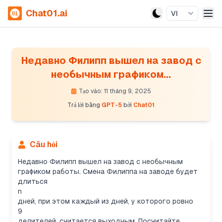
Chat01.ai
VI
Недавно Филипп вышел на завод с
необычным графиком...
Tạo vào: 11 tháng 9, 2025
Trả lời bằng
GPT-5
bởi
Chat01
Câu hỏi
Недавно Филипп вышел на завод с необычным
графиком работы. Смена Филиппа на заводе будет
длиться
n
дней, при этом каждый из дней, у которого ровно
9
делителей, считается выходным. Посчитайте,