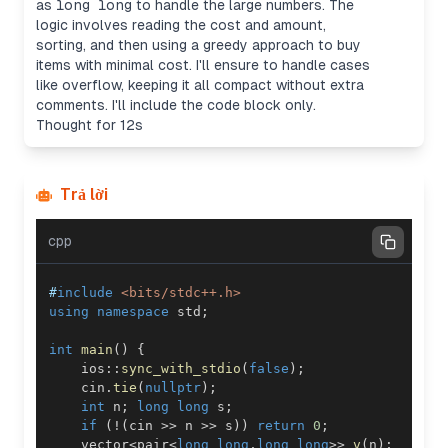
as
long long
to handle the large numbers. The
logic involves reading the cost and amount,
sorting, and then using a greedy approach to buy
items with minimal cost. I'll ensure to handle cases
like overflow, keeping it all compact without extra
comments. I'll include the code block only.
Thought for 12s
Trả lời
cpp
#
include
<bits/stdc++.h>
using
namespace
 std
;
int
main
(
)
{
    ios
::
sync_with_stdio
(
false
)
;
    cin
.
tie
(
nullptr
)
;
int
 n
;
long
long
 s
;
if
(
!
(
cin 
>>
 n 
>>
 s
)
)
return
0
;
    vector
<
pair
<
long
long
,
long
long
>>
v
(
n
)
;