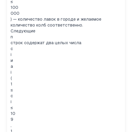
≤
100
000
) — количество лавок в городе и желаемое
количество колб соответственно.
Следующие
n
строк содержат два целых числа
c
i
и
a
i
(
1
≤
c
i
≤
10
9
,
1