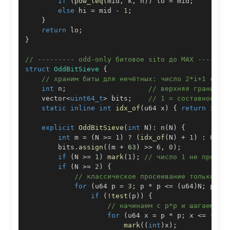
if
(
pow_leq
(
mid
,
 k
,
 n
)
)
 lo 
=
 mid
;
else
 hi 
=
 mid 
-
1
;
}
return
 lo
;
}
// --------- odd-only битовое sito до MAX -------
struct
OddBitSieve
{
// храним биты для нечётных: число 2*i+1 соот
int
 n
;
// верхняя граница 
    vector
<
uint64_t
>
 bits
;
// 1 = составное, 0
static
inline
int
idx_of
(
u64 x
)
{
return
int
(
explicit
OddBitSieve
(
int
 N
)
:
n
(
N
)
{
int
 m 
=
(
N 
>=
1
)
?
(
idx_of
(
N
)
+
1
)
:
0
;
        bits
.
assign
(
(
m 
+
63
)
>>
6
,
0
)
;
if
(
N 
>=
1
)
mark
(
1
)
;
// число 1 не просто
if
(
N 
>=
2
)
{
// классическое просеивание только дл
for
(
u64 p 
=
3
;
 p 
*
 p 
<=
(
u64
)
N
;
 p 
+=
if
(
!
test
(
p
)
)
{
// начинаем с p*p и шагаем по
for
(
u64 x 
=
 p 
*
 p
;
 x 
<=
(
u64
mark
(
(
int
)
x
)
;