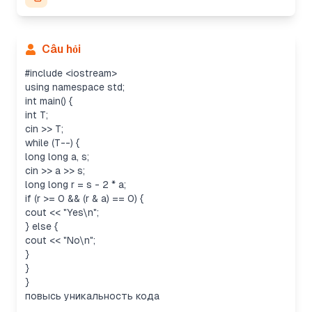
Câu hỏi
#include
<iostream>
using namespace std;
int main() {
int T;
cin >> T;
while (T--) {
long long a, s;
cin >> a >> s;
long long r = s - 2 * a;
if (r >= 0 && (r & a) == 0) {
cout << "Yes\n";
} else {
cout << "No\n";
}
}
}
повысь уникальность кода