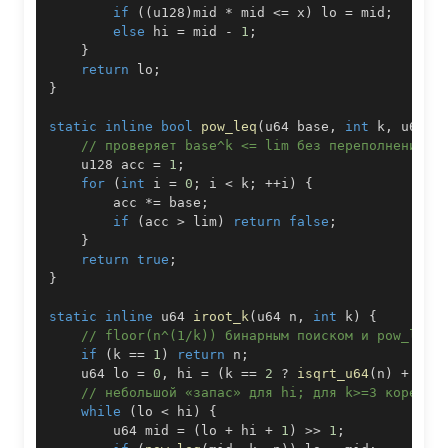
if
(
(
u128
)
mid 
*
 mid 
<=
 x
)
 lo 
=
 mid
;
else
 hi 
=
 mid 
-
1
;
}
return
 lo
;
}
static
inline
bool
pow_leq
(
u64 base
,
int
 k
,
 u64 l
// проверяет base^k <= lim без переполнений
    u128 acc 
=
1
;
for
(
int
 i 
=
0
;
 i 
<
 k
;
++
i
)
{
        acc 
*=
 base
;
if
(
acc 
>
 lim
)
return
false
;
}
return
true
;
}
static
inline
 u64 
iroot_k
(
u64 n
,
int
 k
)
{
// floor(n^(1/k)) бинарным поиском и pow_leq
if
(
k 
==
1
)
return
 n
;
    u64 lo 
=
0
,
 hi 
=
(
k 
==
2
?
isqrt_u64
(
n
)
+
1
:
// небольшой «запас» для hi; для k>=3 корень 
while
(
lo 
<
 hi
)
{
        u64 mid 
=
(
lo 
+
 hi 
+
1
)
>>
1
;