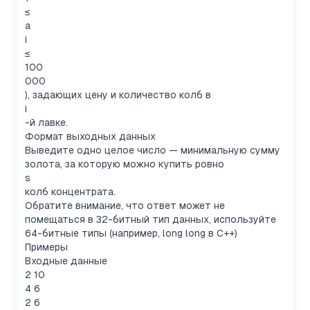
≤
a
i
≤
100
000
), задающих цену и количество колб в
i
-й лавке.
Формат выходных данных
Выведите одно целое число — минимальную сумму
золота, за которую можно купить ровно
s
колб концентрата.
Обратите внимание, что ответ может не
помещаться в 32-битный тип данных, используйте
64-битные типы (например, long long в C++)
Примеры
Входные данные
2 10
4 6
2 6