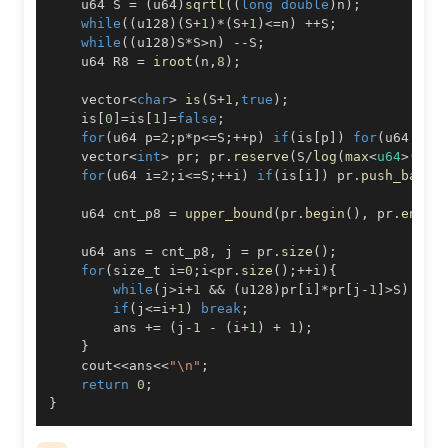
    u64 S 
=
(
u64
)
sqrtl
(
(
long
double
)
n
)
;
while
(
(
u128
)
(
S
+
1
)
*
(
S
+
1
)
<=
n
)
++
S
;
while
(
(
u128
)
S
*
S
>
n
)
--
S
;
    u64 R8 
=
iroot
(
n
,
8
)
;
    vector
<
char
>
is
(
S
+
1
,
true
)
;
    is
[
0
]
=
is
[
1
]
=
false
;
for
(
u64 p
=
2
;
p
*
p
<=
S
;
++
p
)
if
(
is
[
p
]
)
for
(
u64 x
=
p
    vector
<
int
>
 pr
;
 pr
.
reserve
(
S
/
log
(
max
<
u64
>
(
2
,
S
for
(
u64 i
=
2
;
i
<=
S
;
++
i
)
if
(
is
[
i
]
)
 pr
.
push_back
(
    u64 cnt_p8 
=
upper_bound
(
pr
.
begin
(
)
,
 pr
.
end
(
)
    u64 ans 
=
 cnt_p8
,
 j 
=
 pr
.
size
(
)
;
for
(
size_t i
=
0
;
i
<
pr
.
size
(
)
;
++
i
)
{
while
(
j
>
i
+
1
&&
(
u128
)
pr
[
i
]
*
pr
[
j
-
1
]
>
S
)
--
j
if
(
j
<=
i
+
1
)
break
;
        ans 
+=
(
j
-
1
-
(
i
+
1
)
+
1
)
;
}
    cout
<<
ans
<<
"\n"
;
return
0
;
}