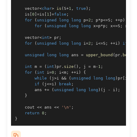
    vector
<
char
>
is
(
S
+
1
,
true
)
;
    is
[
0
]
=
is
[
1
]
=
false
;
for
(
unsigned
long
long
 p
=
2
;
 p
*
p
<=
S
;
++
p
)
if
for
(
unsigned
long
long
 x
=
p
*
p
;
 x
<=
S
;
 x
+=
p
    vector
<
int
>
 pr
;
for
(
unsigned
long
long
 i
=
2
;
 i
<=
S
;
++
i
)
if
(
i
unsigned
long
long
 ans 
=
upper_bound
(
pr
.
begin
int
 m 
=
(
int
)
pr
.
size
(
)
,
 j 
=
 m
-
1
;
for
(
int
 i
=
0
;
 i
<
m
;
++
i
)
{
while
(
j
>
i 
&&
(
unsigned
long
long
)
pr
[
i
]
*
p
if
(
j
<=
i
)
break
;
        ans 
+=
(
unsigned
long
long
)
(
j 
-
 i
)
;
}
    cout 
<<
 ans 
<<
'\n'
;
return
0
;
}