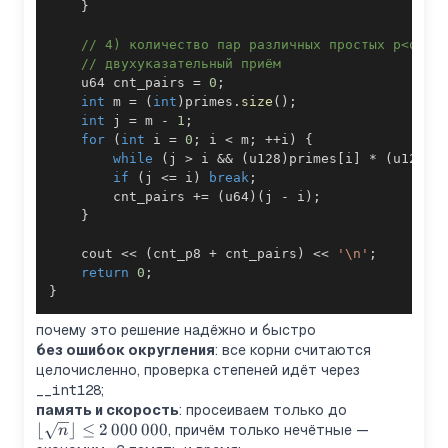
}
// 4) количество пар различных простых p<q: p
// двухуказательный приём
    u64 cnt_pairs 
=
0
;
int
 m 
=
(
int
)
primes
.
size
(
)
;
int
 j 
=
 m 
-
1
;
for
(
int
 i 
=
0
;
 i 
<
 m
;
++
i
)
{
while
(
j 
>
 i 
&&
(
u128
)
primes
[
i
]
*
(
u128
)
p
if
(
j 
<=
 i
)
break
;
        cnt_pairs 
+=
(
u64
)
(
j 
-
 i
)
;
}
    cout 
<<
(
cnt_p8 
+
 cnt_pairs
)
<<
'\n'
;
return
0
;
}
почему это решение надёжно и быстро
без ошибок округления
: все корни считаются
целочисленно, проверка степеней идёт через
__int128
;
\lfloor\sqrt{
память и скорость
: просеиваем только до
⌊
⌋
≤
2
000
000
2\,000\,000
, причём только нечётные —
n