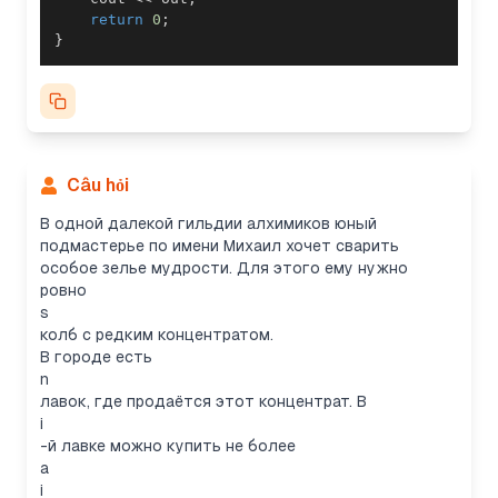
return
0
;
}
Câu hỏi
В одной далекой гильдии алхимиков юный
подмастерье по имени Михаил хочет сварить
особое зелье мудрости. Для этого ему нужно
ровно
s
колб с редким концентратом.
В городе есть
n
лавок, где продаётся этот концентрат. В
i
-й лавке можно купить не более
a
i