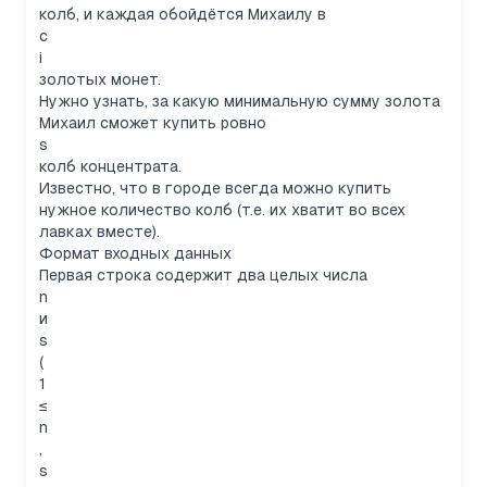
колб, и каждая обойдётся Михаилу в
c
i
золотых монет.
Нужно узнать, за какую минимальную сумму золота
Михаил сможет купить ровно
s
колб концентрата.
Известно, что в городе всегда можно купить
нужное количество колб (т.е. их хватит во всех
лавках вместе).
Формат входных данных
Первая строка содержит два целых числа
n
и
s
(
1
≤
n
,
s