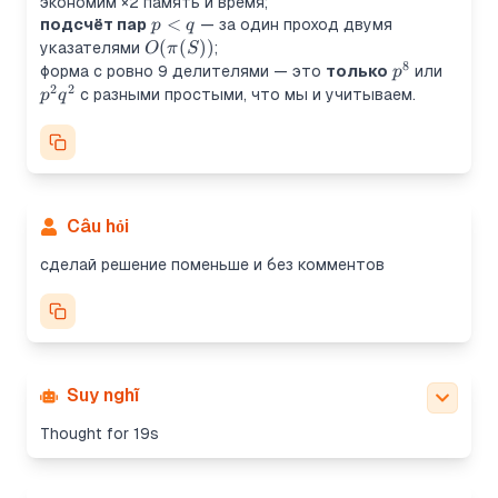
экономим ×2 память и время;
p<q
<
подсчёт пар
— за один проход двумя
p
q
O(\pi(S))
(
(
))
указателями
;
O
π
S
8
p^8
p^2q^
форма с ровно 9 делителями — это
только
или
p
2
2
с разными простыми, что мы и учитываем.
p
q
Câu hỏi
сделай решение поменьше и без комментов
Suy nghĩ
Thought for 19s