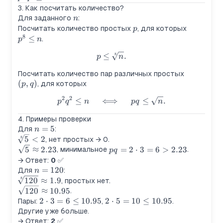
3\cdot
n
q^2
3. Как посчитать количество?
3
\leq
n
Для заданного
:
n
\implies
n
p
p^8
Посчитать количество простых
, для которых
p
a_1 =
8
\leq
≤
.
p
n
a_2 = 2
n
≤
p \leq \sqrt[8]{n}.
.
8
p
n
(p,
Посчитать количество пар различных простых
(
,
)
q)
, для которых
p
q
2
2
≤
⟺
p^2 q^2 \leq n \quad \iff \qua
≤
.
p
q
n
pq
n
4. Примеры проверки
n=5
=
5
Для
:
n
8
\sqrt[8]
5
<
2
, нет простых → 0.
{5} < 2
\sqrt{5}
pq =
5
≈
2.23
=
2
⋅
3
=
6
>
2.23
, минимальное
.
pq
\approx
2\cdot
→ Ответ:
0
✅
2.23
3 = 6
n=120
=
120
Для
:
n
> 2.23
8
\sqrt[8]
120
≈
1.9
, простых нет.
{120}
\sqrt{120}
120
≈
10.95
.
\approx
\approx
2\cdot
2
⋅
3
=
6
≤
10.95
2\cdot
2
⋅
5
=
10
≤
10.95
Пары:
,
.
1.9
10.95
3 = 6
5 = 10
Другие уже больше.
\leq
\leq
→ Ответ:
2
✅