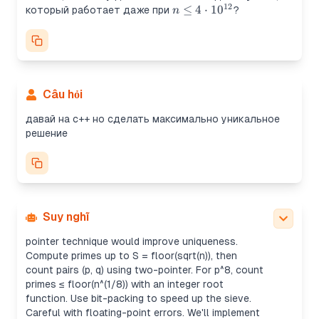
12
n \leq 4
≤
4
⋅
1
0
который работает даже при
?
n
\cdot
10^{12}
Câu hỏi
Calculating numbers with exactly 9 divisors
We need to count numbers ≤ n with exactly 9
давай на c++ но сделать максимально уникальное
divisors. This involves finding primes p where p^8
решение
≤ n, and distinct prime pairs p < q such that p * q ≤
sqrt(n). The sieve can go up to 2e6 for primes. The
solution seems accurate, and using a bitset sieve
might help ensure efficiency without duplicates.
Optimizing sieve for counting divisors
Using a simple sieve up to 2e6 should work, but
Suy nghĩ
using a wheel-sieve or linear sieve with a two-
pointer technique would improve uniqueness.
Compute primes up to S = floor(sqrt(n)), then
count pairs (p, q) using two-pointer. For p^8, count
primes ≤ floor(n^(1/8)) with an integer root
function. Use bit-packing to speed up the sieve.
Careful with floating-point errors. We'll implement