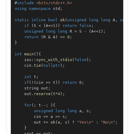
#
include
<bits/stdc++.h>
using
namespace
 std
;
static
inline
bool
ok
(
unsigned
long
long
 A
,
unsig
if
(
S 
<
(
A
<<
1
)
)
return
false
;
unsigned
long
long
 R 
=
 S 
-
(
A
<<
1
)
;
return
(
R 
&
 A
)
==
0
;
}
int
main
(
)
{
    ios
::
sync_with_stdio
(
false
)
;
    cin
.
tie
(
nullptr
)
;
int
 t
;
if
(
!
(
cin 
>>
 t
)
)
return
0
;
    string out
;
    out
.
reserve
(
t
*
4
)
;
for
(
;
 t
--
;
)
{
unsigned
long
long
 a
,
 s
;
        cin 
>>
 a 
>>
 s
;
        out 
+=
ok
(
a
,
 s
)
?
"Yes\n"
:
"No\n"
;
}
    cout 
<<
 out
;