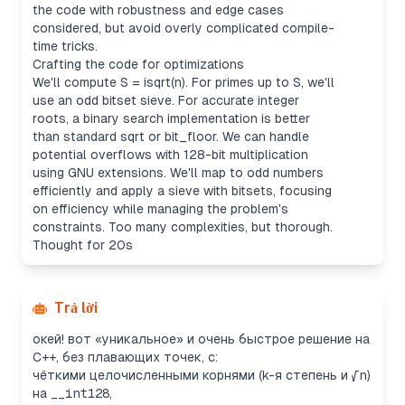
the code with robustness and edge cases
considered, but avoid overly complicated compile-
time tricks.
Crafting the code for optimizations
We'll compute S = isqrt(n). For primes up to S, we'll
use an odd bitset sieve. For accurate integer
roots, a binary search implementation is better
than standard sqrt or bit_floor. We can handle
potential overflows with 128-bit multiplication
using GNU extensions. We'll map to odd numbers
efficiently and apply a sieve with bitsets, focusing
on efficiency while managing the problem's
constraints. Too many complexities, but thorough.
Thought for 20s
Trả lời
окей! вот «уникальное» и очень быстрое решение на
C++, без плавающих точек, с:
чёткими целочисленными корнями (k-я степень и √n)
на
__int128
,