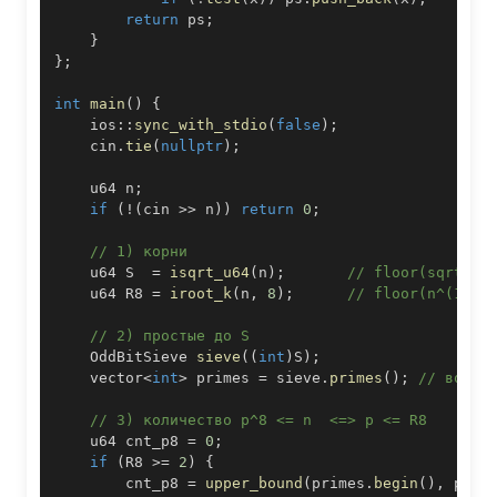
return
 ps
;
}
}
;
int
main
(
)
{
    ios
::
sync_with_stdio
(
false
)
;
    cin
.
tie
(
nullptr
)
;
    u64 n
;
if
(
!
(
cin 
>>
 n
)
)
return
0
;
// 1) корни
    u64 S  
=
isqrt_u64
(
n
)
;
// floor(sqrt(n)
    u64 R8 
=
iroot_k
(
n
,
8
)
;
// floor(n^(1/8)
// 2) простые до S
    OddBitSieve 
sieve
(
(
int
)
S
)
;
    vector
<
int
>
 primes 
=
 sieve
.
primes
(
)
;
// возра
// 3) количество p^8 <= n  <=> p <= R8
    u64 cnt_p8 
=
0
;
if
(
R8 
>=
2
)
{
        cnt_p8 
=
upper_bound
(
primes
.
begin
(
)
,
 prim