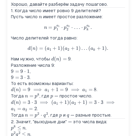
Хорошо, давайте разберём задачу пошагово.
1. Когда число имеет ровно 9 делителей?
n
Пусть число
имеет простое разложение:
n
a
a
a
=
⋅
n = p_1^{a_1} \cdot p_2^{a_
⋅
…
⋅
.
1
2
n
p
p
p
k
1
2
k
Число делителей тогда равно:
(
)
=
(
+
1
)
(
d(n) = (a_1 + 1)(a_2 + 1)\ld
+
1
)
…
(
+
1
)
.
d
n
a
a
a
1
2
k
d(n)
(
)
=
9
Нам нужно, чтобы
.
d
n
= 9
Разложение числа 9:
9 =
9
=
9
⋅
1
,
9\cdot
9 =
9
=
3
⋅
3
.
1
3\cdot
То есть возможны варианты:
3
d(n) = 9
(
)
=
9
⟹
+
1
=
9
⟹
=
8
.
d
n
a
a
1
1
8
\implies
n =
=
p
Тогда
, где
— простое число.
n
p
p
a_1 + 1
p^8
d(n) = 3
(
)
=
3
⋅
3
⟹
(
+
1
)
(
+
1
)
=
3
⋅
3
⟹
d
n
a
a
1
2
= 9
\cdot 3
=
=
2
.
a
a
1
2
\implies
2
2
\implies
n =
=
⋅
p
q
Тогда
, где
и
— разные простые.
n
p
q
p
q
a_1 = 8
(a_1 +
p^2
2. Значит, "выходные дни" — это числа вида:
1)(a_2
8
\cdot
p^8
≤
,
p
n
+ 1) =
q^2
2
2
\leq
p^2
≤
.
p
q
n