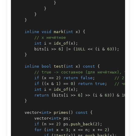
}
}
}
}
inline
void
mark
(
int
 x
)
{
// x нечётное
int
 i 
=
idx_of
(
x
)
;
        bits
[
i 
>>
6
]
|=
(
1ULL
<<
(
i 
&
63
)
)
;
}
inline
bool
test
(
int
 x
)
const
{
// true -> составное (для нечётных), fals
if
(
x 
==
2
)
return
false
;
// 2 отд
if
(
(
x 
&
1
)
==
0
)
return
true
;
// чётны
int
 i 
=
idx_of
(
x
)
;
return
(
bits
[
i 
>>
6
]
>>
(
i 
&
63
)
)
&
1ULL
;
}
    vector
<
int
>
primes
(
)
const
{
        vector
<
int
>
 ps
;
if
(
n 
>=
2
)
 ps
.
push_back
(
2
)
;
for
(
int
 x 
=
3
;
 x 
<=
 n
;
 x 
+=
2
)
if
(
!
test
(
x
)
)
 ps
.
push_back
(
x
)
;