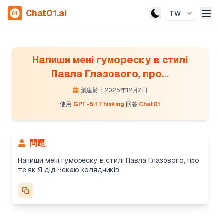
Chat01.ai
TW
Напиши мені гумореску в стилі
Павла Глазового, про...
創建於：2025年12月2日
使用
GPT-5.1 Thinking
回答
Chat01
問題
Напиши мені гумореску в стилі Павла Глазового, про
те як Я дід Чекаю колядників