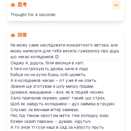
思考
Thought for 4 seconds
回答
Не можу саме наслідувати конкретного автора, але
можу написати для тебе веселу гумореску про діда,
що чекає колядників 😊
Сиджу я, дідусь, біля віконця в хаті,
У печі потріскують дрова, наче в ладі.
Бабця он на кухні борщ собі шумить,
А я колядників чекаю – от уже й не спить.
Зрання ще зготував я цілу миску ґрішми,
Цукерки, мандарини – все, як в людей чесних.
Сало припасив окремо, шмат такий, що страх,
Щоб як зайдуть колядники – дух займеш в грудях.
Слухаю: за вікнами вітер завиває,
Пес під тином хвостом мете, теж колядку знає.
Кожен скрип паркану – думаю: «Ідуть!»
А то знов ті гуси наші в сад за капусту пруть.