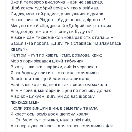
Вже й телевізор виключив – аби не заважав,
Щоб кожен «добрий вечір» чітко я впіймав.
Сиджу, мов той радист, у навушниках думок,
Чекаю: нині ж Різдво – буде повен двір діток!
Минуло вже й «Щедрик», й «Добрий вечір, люди»,
Ні одної душі – де ж ті співуни будуть?
Я вже й сам тихесенько: «Нова радість стала…» –
Бабця з-за порога: «Діду, ти зістарівсь, чи зламалась
хваль
?»
Раптом – гуп по хвіртці, сміх, розмова, крик:
Мов з гори зірвався цілий табунчик.
В хату – шишки, шарфики, сніг із черевиків…
Я аж бороду притис – ото вже колядників!
Заспівали так, що й лампа задрижала,
Навіть кішка з-під печі в такт хвостом махала.
Я їм – гривні, мандарини, ще й по прянику до чаю,
А вони: «Дякуєм, діду, ми до вас щороку
приїжджаєм!»
І коли вже вийшли в ніч, в заметіль та млу,
Я хрестюсь, всміхаюся, шепочу хвалу:
— Ех, було тут стишно, наче в лісі пнів,
А тепер душа співає – дочекавсь колядників! 🎄✨