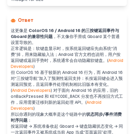
Ответ
这更像是
ColorOS 16 / Android 16 的三按键返回事件与
Gboard 的兼容性问题
，不太像你手滑或 Gboard 某个普通
设置导致的。
正常逻辑是：软键盘显示时，按系统返回键应先由系统“消
费”掉，用来隐藏输入法；Android 官方文档也说明，用户按
返回键或返回手势时，系统通常会自动隐藏软键盘。(
Android
Developers
)
但 ColorOS 16 基于较新的 Android 16 行为，而 Android 16
对“三按键导航”加入了预测性返回支持：长按返回键会进入预
测返回预览，且返回事件处理机制相比旧版本有变化。
(
Android Developers
) 对于面向 Android 16 的应用，旧的
onBackPressed
和
KEYCODE_BACK
分发也不再按旧方式工
作，应用需要迁移到新的返回处理 API。(
Android
Developers
)
所以你遇到的现象大概率是这个链路中的
状态同步/事件消费
时序问题
：
按返回键 → 系统准备收起 Gboard → 键盘隐藏状态变化 → 同
一次返回事件又被系统或当前 App 当成“页面返回”处理。