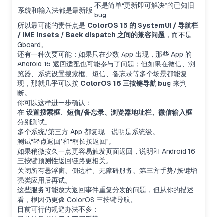
不是简单“更新即可解决”的已知旧
系统和输入法都是最新版
bug
所以最可能的责任点是
ColorOS 16 的 SystemUI / 导航栏
/ IME Insets / Back dispatch 之间的兼容问题
，而不是
Gboard。
还有一种次要可能：如果只在少数 App 出现，那些 App 的
Android 16 返回适配也可能参与了问题；但如果在微信、浏
览器、系统设置搜索框、短信、备忘录等多个场景都能复
现，那就几乎可以按
ColorOS 16 三按键导航 bug
来判
断。
你可以这样进一步确认：
在
设置搜索框、短信/备忘录、浏览器地址栏、微信输入框
分别测试。
多个系统/第三方 App 都复现，说明是系统级。
测试“轻点返回”和“稍长按返回”。
如果稍微按久一点更容易触发页面返回，说明和 Android 16
三按键预测性返回链路更相关。
关闭所有悬浮窗、侧边栏、无障碍服务、第三方手势/按键增
强类应用后再试。
这些服务可能放大返回事件重复分发的问题，但从你的描述
看，根因仍更像 ColorOS 三按键导航。
目前可行的规避办法不多：