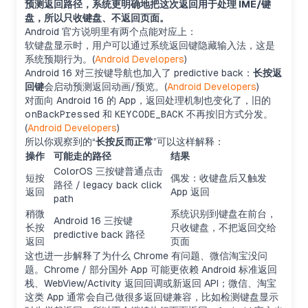
预测返回路径，系统更明确地把这次返回用于处理 IME/键
盘，所以只收键盘、不返回页面。
Android 官方说明里有两个点能对应上：
软键盘显示时，用户可以通过系统返回键隐藏输入法，这是
系统预期行为。(
Android Developers
)
Android 16 对三按键导航也加入了 predictive back：
长按返
回键
会启动预测返回动画/预览。(
Android Developers
)
对面向 Android 16 的 App，返回处理机制也变化了，旧的
onBackPressed
和
KEYCODE_BACK
不再按旧方式分发。
(
Android Developers
)
所以你观察到的“
长按反而正常
”可以这样解释：
操作
可能走的路径
结果
ColorOS 三按键普通点击
短按
偶发：收键盘后又触发
路径 / legacy back click
返回
App 返回
path
稍微
系统识别到键盘在前台，
Android 16 三按键
长按
只收键盘，不把返回交给
predictive back 路径
返回
页面
这也进一步解释了为什么 Chrome 有问题、微信淘宝没问
题。Chrome / 部分国外 App 可能更依赖 Android 标准返回
栈、WebView/Activity 返回回调或新返回 API；微信、淘宝
这类 App 通常会自己做很多返回键兼容，比如检测键盘显示