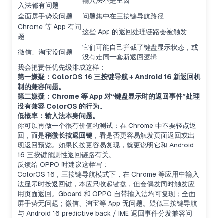
输入法不是主因
入法都有问题
全面屏手势没问题
问题集中在三按键导航路径
Chrome 等 App 有问
这些 App 的返回处理链路会被触发
题
它们可能自己拦截了键盘显示状态，或
微信、淘宝没问题
没有走同一套新返回逻辑
我会把责任优先级排成这样：
第一嫌疑：ColorOS 16 三按键导航 + Android 16 新返回机
制的兼容问题。
第二嫌疑：Chrome 等 App 对“键盘显示时的返回事件”处理
没有兼容 ColorOS 的行为。
低概率：输入法本身问题。
你可以再做一个很有价值的测试：在 Chrome 中不要轻点返
回，而是
稍微长按返回键
，看是否更容易触发页面返回或出
现返回预览。如果长按更容易复现，就更说明它和 Android
16 三按键预测性返回链路有关。
反馈给 OPPO 时建议这样写：
ColorOS 16，三按键导航模式下，在 Chrome 等应用中输入
法显示时按返回键，本应只收起键盘，但会偶发同时触发应
用页面返回。Gboard 和 OPPO 自带输入法均可复现；全面
屏手势无问题；微信、淘宝等 App 无问题。疑似三按键导航
与 Android 16 predictive back / IME 返回事件分发兼容问