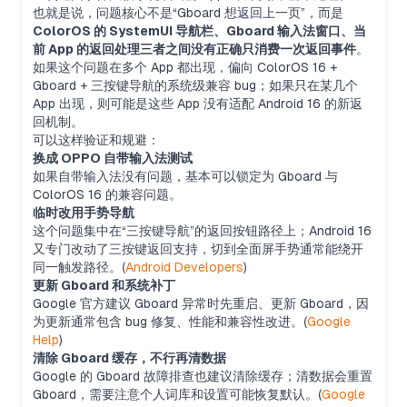
也就是说，问题核心不是“Gboard 想返回上一页”，而是
ColorOS 的 SystemUI 导航栏、Gboard 输入法窗口、当
前 App 的返回处理三者之间没有正确只消费一次返回事件
。
如果这个问题在多个 App 都出现，偏向 ColorOS 16 +
Gboard + 三按键导航的系统级兼容 bug；如果只在某几个
App 出现，则可能是这些 App 没有适配 Android 16 的新返
回机制。
可以这样验证和规避：
换成 OPPO 自带输入法测试
如果自带输入法没有问题，基本可以锁定为 Gboard 与
ColorOS 16 的兼容问题。
临时改用手势导航
这个问题集中在“三按键导航”的返回按钮路径上；Android 16
又专门改动了三按键返回支持，切到全面屏手势通常能绕开
同一触发路径。(
Android Developers
)
更新 Gboard 和系统补丁
Google 官方建议 Gboard 异常时先重启、更新 Gboard，因
为更新通常包含 bug 修复、性能和兼容性改进。(
Google
Help
)
清除 Gboard 缓存，不行再清数据
Google 的 Gboard 故障排查也建议清除缓存；清数据会重置
Gboard，需要注意个人词库和设置可能恢复默认。(
Google