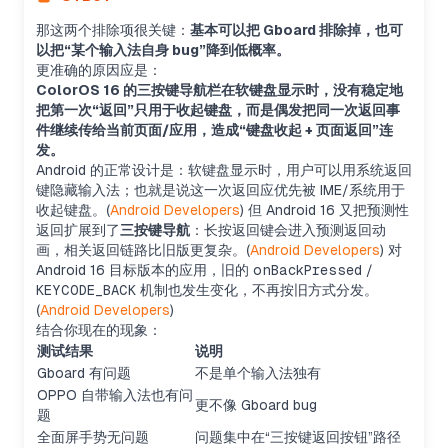
那这两个排除项很关键：
基本可以把 Gboard 排除掉，也可
以把“某个输入法自身 bug”降到低概率。
更准确的原因应是：
ColorOS 16 的三按键导航栏在软键盘显示时，没有稳定地
把第一次“返回”只用于收起键盘，而是偶发把同一次返回事
件继续传给当前页面/应用，造成“键盘收起 + 页面返回”连
发。
Android 的正常设计是：软键盘显示时，用户可以用系统返回
键隐藏输入法；也就是说这一次返回应优先被 IME/系统用于
收起键盘。(
Android Developers
) 但 Android 16 又把预测性
返回扩展到了
三按键导航
：长按返回键会进入预测返回动
画，相关返回链路比旧版更复杂。(
Android Developers
) 对
Android 16 目标版本的应用，旧的
onBackPressed
/
KEYCODE_BACK
机制也发生变化，不再按旧方式分发。
(
Android Developers
)
结合你现在的现象：
测试结果
说明
Gboard 有问题
不是单个输入法独有
OPPO 自带输入法也有问
更不像 Gboard bug
题
全面屏手势无问题
问题集中在“三按键返回按钮”路径