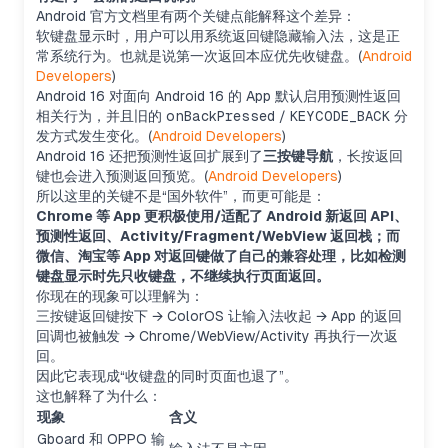
Android 官方文档里有两个关键点能解释这个差异：
软键盘显示时，用户可以用系统返回键隐藏输入法，这是正
常系统行为。也就是说第一次返回本应优先收键盘。(
Android
Developers
)
Android 16 对面向 Android 16 的 App 默认启用预测性返回
相关行为，并且旧的
onBackPressed
/
KEYCODE_BACK
分
发方式发生变化。(
Android Developers
)
Android 16 还把预测性返回扩展到了
三按键导航
，长按返回
键也会进入预测返回预览。(
Android Developers
)
所以这里的关键不是“国外软件”，而更可能是：
Chrome 等 App 更积极使用/适配了 Android 新返回 API、
预测性返回、Activity/Fragment/WebView 返回栈；而
微信、淘宝等 App 对返回键做了自己的兼容处理，比如检测
键盘显示时先只收键盘，不继续执行页面返回。
你现在的现象可以理解为：
三按键返回键按下 → ColorOS 让输入法收起 → App 的返回
回调也被触发 → Chrome/WebView/Activity 再执行一次返
回。
因此它表现成“收键盘的同时页面也退了”。
这也解释了为什么：
现象
含义
Gboard 和 OPPO 输