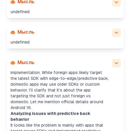
Мысль
undefined
Мысль
undefined
Explaining Android 16 back behavior
It seems like the back button behavior might
Мысль
depend on the app’s SDK target and
implementation. While foreign apps likely target
the latest SDK with edge-to-edge/predictive back,
domestic apps may use older SDKs or custom
behavior. I’ll clarify that it's about the app
targeting the SDK and not just foreign vs
domestic. Let me mention official details around
Android 16.
Analyzing issues with predictive back
behavior
It looks like the problem is mainly with apps that