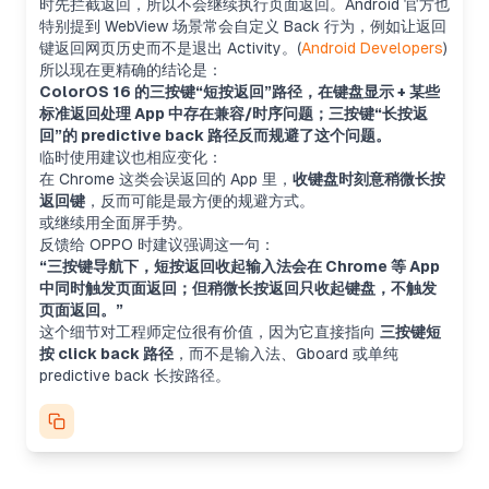
时先拦截返回，所以不会继续执行页面返回。Android 官方也
特别提到 WebView 场景常会自定义 Back 行为，例如让返回
键返回网页历史而不是退出 Activity。(
Android Developers
)
所以现在更精确的结论是：
ColorOS 16 的三按键“短按返回”路径，在键盘显示 + 某些
标准返回处理 App 中存在兼容/时序问题；三按键“长按返
回”的 predictive back 路径反而规避了这个问题。
临时使用建议也相应变化：
在 Chrome 这类会误返回的 App 里，
收键盘时刻意稍微长按
返回键
，反而可能是最方便的规避方式。
或继续用全面屏手势。
反馈给 OPPO 时建议强调这一句：
“三按键导航下，短按返回收起输入法会在 Chrome 等 App
中同时触发页面返回；但稍微长按返回只收起键盘，不触发
页面返回。”
这个细节对工程师定位很有价值，因为它直接指向
三按键短
按 click back 路径
，而不是输入法、Gboard 或单纯
predictive back 长按路径。