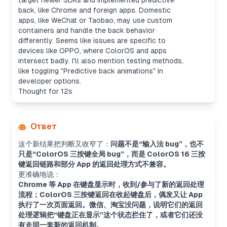
target newer SDKs and implemented predictive
back, like Chrome and foreign apps. Domestic
apps, like WeChat or Taobao, may use custom
containers and handle the back behavior
differently. Seems like issues are specific to
devices like OPPO, where ColorOS and apps
intersect badly. I'll also mention testing methods,
like toggling "Predictive back animations" in
developer options.
Thought for 12s
Ответ
这个新结果把判断又收窄了：
问题不是“输入法 bug”，也不
只是“ColorOS 三按键全局 bug”，而是 ColorOS 16 三按
键返回链路和部分 App 的返回处理方式不兼容。
更准确地说：
Chrome 等 App 在键盘显示时，收到/参与了新的返回处理
流程；ColorOS 三按键返回在收起键盘后，偶发又让 App
执行了一次页面返回。微信、淘宝没问题，说明它们的返回
处理逻辑把“键盘正在显示”这个状态拦住了，或者它们还没
有走同一套新的返回机制。