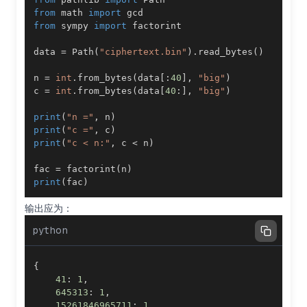
from
 math 
import
from
 sympy 
import
data 
=
 Path
(
"ciphertext.bin"
)
.
read_bytes
(
)
n 
=
int
.
from_bytes
(
data
[
:
40
]
,
"big"
)
c 
=
int
.
from_bytes
(
data
[
40
:
]
,
"big"
)
print
(
"n ="
,
 n
)
print
(
"c ="
,
 c
)
print
(
"c < n:"
,
 c 
<
 n
)
fac 
=
 factorint
(
n
)
print
(
fac
)
输出应为：
python
{
41
:
1
,
645313
:
1
,
15261846965711
:
1
,