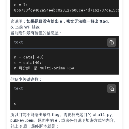
8b6733fc9402a54eebc023127606ce74d7162737da15c00c4
这说明：
如果题目没有给出 e，密文无法唯一解出 flag。
6. 当前 WP 结论
当前附件最有价值的信息是：
text
n 可分解，是 multi-prime RSA
但缺少关键参数：
text
e
所以目前不能给出最终 flag。需要补充题目的
chall.py
、
pubkey.pem
、题面中的
e
，或者任何说明加密方式的内容。
补上
e
后，最终脚本就是：