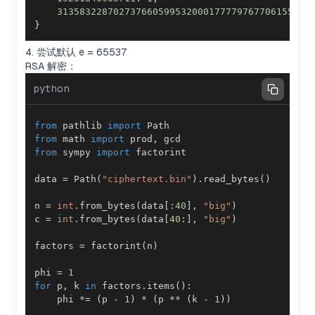
313583228702737660599532000177779767706155376
}
4. 尝试默认 e = 65537
RSA 解密：
python
from
 pathlib 
import
from
 math 
import
 prod
,
from
 sympy 
import
data 
=
 Path
(
"ciphertext.bin"
)
.
read_bytes
(
)
n 
=
int
.
from_bytes
(
data
[
:
40
]
,
"big"
)
c 
=
int
.
from_bytes
(
data
[
40
:
]
,
"big"
)
factors 
=
 factorint
(
n
)
phi 
=
1
for
 p
,
 k 
in
 factors
.
items
(
)
:
    phi 
*=
(
p 
-
1
)
*
(
p 
**
(
k 
-
1
)
)