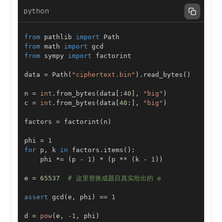
python
from
 pathlib 
import
from
 math 
import
from
 sympy 
import
data 
=
 Path
(
"ciphertext.bin"
)
.
read_bytes
(
)
n 
=
int
.
from_bytes
(
data
[
:
40
]
,
"big"
)
c 
=
int
.
from_bytes
(
data
[
40
:
]
,
"big"
)
factors 
=
 factorint
(
n
)
phi 
=
1
for
 p
,
 k 
in
 factors
.
items
(
)
:
    phi 
*=
(
p 
-
1
)
*
(
p 
**
(
k 
-
1
)
)
e 
=
65537
# 这里替换成题目真实给出的 e
assert
 gcd
(
e
,
 phi
)
==
1
d 
=
pow
(
e
,
-
1
,
 phi
)