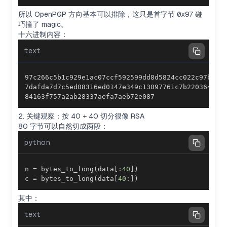
所以 OpenPGP 方向基本可以排除，这只是首字节
0x97
碰
巧撞了 magic。
十六进制内容：
text
84163f757a2ab28337aefa7aeb72e087
2. 关键观察：按 40 + 40 切分很像 RSA
80 字节可以自然切成两段：
python
n 
=
 bytes_to_long
(
data
[
:
40
]
)
c 
=
 bytes_to_long
(
data
[
40
:
]
)
其中：
text