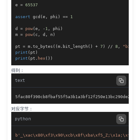
e 
=
65537
assert
 gcd
(
e
,
 phi
)
==
1
d 
=
pow
(
e
,
-
1
,
 phi
)
m 
=
pow
(
c
,
 d
,
 n
)
pt 
=
 m
.
to_bytes
(
(
m
.
bit_length
(
)
+
7
)
//
8
,
"big"
)
print
(
pt
)
print
(
pt
.
hex
(
)
)
得到：
text
5fac80f390cb8fbaf55f5a3b1a3bf12f250e13bc290de232d
对应字节：
python
b'_\xac\x80\xf3\x90\xcb\x8f\xba\xf5_Z;\x1a;\xf1/%