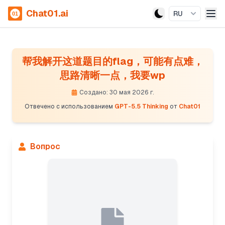
Chat01.ai
RU
帮我解开这道题目的flag，可能有点难，
思路清晰一点，我要wp
Создано: 30 мая 2026 г.
Отвечено с использованием
GPT-5.5 Thinking
от
Chat01
Вопрос