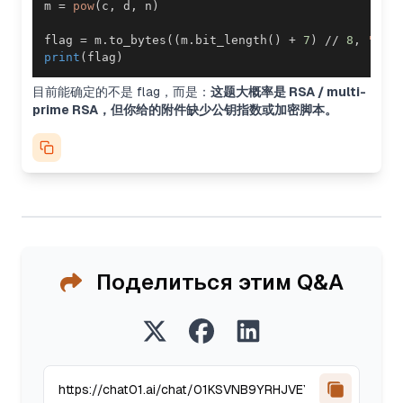
m 
=
pow
(
c
,
 d
,
 n
)
flag 
=
 m
.
to_bytes
(
(
m
.
bit_length
(
)
+
7
)
//
8
,
"big
print
(
flag
)
目前能确定的不是 flag，而是：
这题大概率是 RSA / multi-
prime RSA，但你给的附件缺少公钥指数或加密脚本。
Поделиться этим Q&A