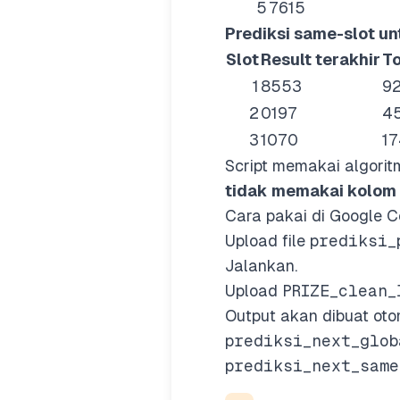
5
7615
Prediksi same-slot un
Slot
Result terakhir
To
1
8553
92
2
0197
45
3
1070
17
Script memakai algori
tidak memakai kolom
Cara pakai di Google C
Upload file
prediksi_
Jalankan.
Upload
PRIZE_clean_
Output akan dibuat oto
prediksi_next_glob
prediksi_next_same