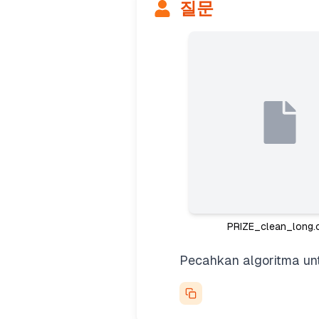
질문
PRIZE_clean_long.
Pecahkan algoritma unt