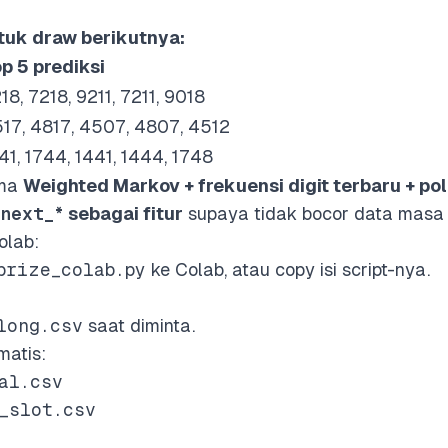
tuk draw berikutnya:
p 5 prediksi
18, 7218, 9211, 7211, 9018
17, 4817, 4507, 4807, 4512
41, 1744, 1441, 1444, 1748
tma
Weighted Markov + frekuensi digit terbaru + po
next_*
sebagai fitur
supaya tidak bocor data masa
olab:
prize_colab.py
ke Colab, atau copy isi script-nya.
long.csv
saat diminta.
matis:
al.csv
_slot.csv