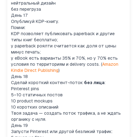
нейтральный дизайн
без перегруза
День 17
Опубликуй KDP-книгу.
Помни:
KDP позволяет публиковать paperback и другие
типы книг бесплатно;
у paperback роялти считается как доля от цены
минус печать;
у eBook есть варианты 35% и 70%, но у 70% есть
условия по территориям и delivery costs. (
Amazon
Kindle Direct Publishing
)
День 18
Сделай короткий контент-поток
без лица
:
Pinterest pins
5–10 статичных постов
10 product mockups
10 коротких описаний
Твоя задача — создать поток трафика, а не ждать
органику с нуля.
День 19
Запусти Pinterest или другой безликий трафик: