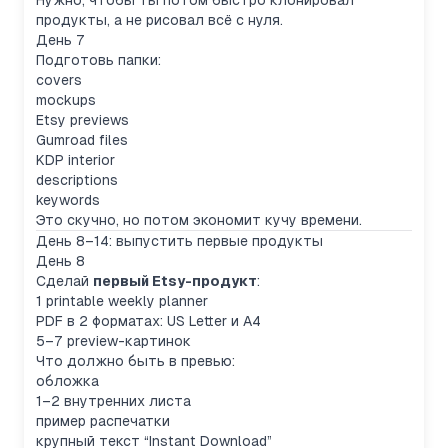
Нужно, чтобы ты потом быстро клонировал
продукты, а не рисовал всё с нуля.
День 7
Подготовь папки:
covers
mockups
Etsy previews
Gumroad files
KDP interior
descriptions
keywords
Это скучно, но потом экономит кучу времени.
День 8–14: выпустить первые продукты
День 8
Сделай
первый Etsy-продукт
:
1 printable weekly planner
PDF в 2 форматах: US Letter и A4
5–7 preview-картинок
Что должно быть в превью:
обложка
1–2 внутренних листа
пример распечатки
крупный текст “Instant Download”