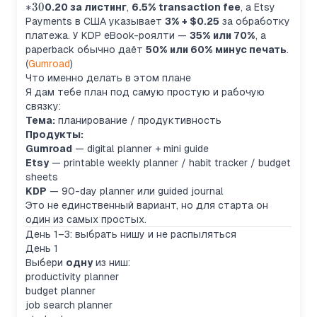
∗
30
прямых
0.20 за листинг
,
6.5% transaction fee
, а Etsy
продаж и
Payments в США указывает
3% + $0.25
за обработку
**30%**
платежа. У KDP eBook-роялти —
35% или 70%
, а
с продаж
paperback обычно даёт
50% или 60% минус печать
.
через
(
Gumroad
)
Discover;
Что именно делать в этом плане
Etsy
Я дам тебе план под самую простую и рабочую
берёт **
связку:
Тема:
планирование / продуктивность
Продукты:
Gumroad
— digital planner + mini guide
Etsy
— printable weekly planner / habit tracker / budget
sheets
KDP
— 90-day planner или guided journal
Это не единственный вариант, но для старта он
один из самых простых.
День 1–3: выбрать нишу и не распыляться
День 1
Выбери
одну
из ниш:
productivity planner
budget planner
job search planner