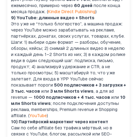
ежемесячно, примерно через
60 дней
после конца
месяца продаж. (
Kindle Direct Publishing
)
9) YouTube: длинные видео + Shorts
Это уже не “только блогерство”, а машина продаж:
через YouTube можно зарабатывать на рекламе,
партнёрках, донатах, своих услугах, товарах, клубе.
Шаги: 1) выбери один формат — разборы, обучение,
обзоры, кейсы; 2) снимай 2 длинных видео в неделю
и каждый день 1–2 Shorts из них; 3) в каждом ролике
веди в один следующий шаг: подписка, письмо,
продукт; 4) анализируй удержание и CTR, а не
только просмотры; 5) масштабируй то, что уже
залетает. Для входа в YPP YouTube сейчас
показывает пороги
500 подписчиков + 3 загрузки +
3 тыс. часов
или
3 млн Shorts views
, а для ad
revenue —
1000 подписчиков + 4 тыс. часов
или
10
млн Shorts views
; после подключения доступны
реклама, memberships, Premium revenue и Shopping
affiliate. (
YouTube
)
10) Партнёрский маркетинг через контент
Сам по себе affiliate без трафика мёртвый, но в
связке с YouTube, блогом, рассылкой или SEO-