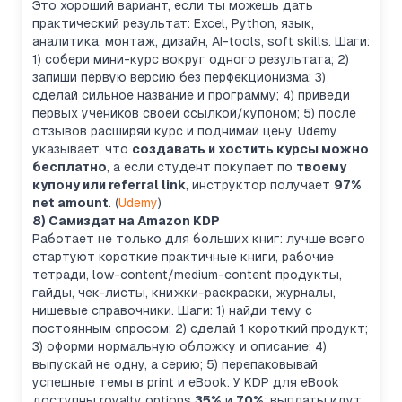
Это хороший вариант, если ты можешь дать
практический результат: Excel, Python, язык,
аналитика, монтаж, дизайн, AI-tools, soft skills. Шаги:
1) собери мини-курс вокруг одного результата; 2)
запиши первую версию без перфекционизма; 3)
сделай сильное название и программу; 4) приведи
первых учеников своей ссылкой/купоном; 5) после
отзывов расширяй курс и поднимай цену. Udemy
указывает, что
создавать и хостить курсы можно
бесплатно
, а если студент покупает по
твоему
купону или referral link
, инструктор получает
97%
net amount
. (
Udemy
)
8) Самиздат на Amazon KDP
Работает не только для больших книг: лучше всего
стартуют короткие практичные книги, рабочие
тетради, low-content/medium-content продукты,
гайды, чек-листы, книжки-раскраски, журналы,
нишевые справочники. Шаги: 1) найди тему с
постоянным спросом; 2) сделай 1 короткий продукт;
3) оформи нормальную обложку и описание; 4)
выпускай не одну, а серию; 5) перепаковывай
успешные темы в print и eBook. У KDP для eBook
доступны royalty options
35%
и
70%
; выплаты идут