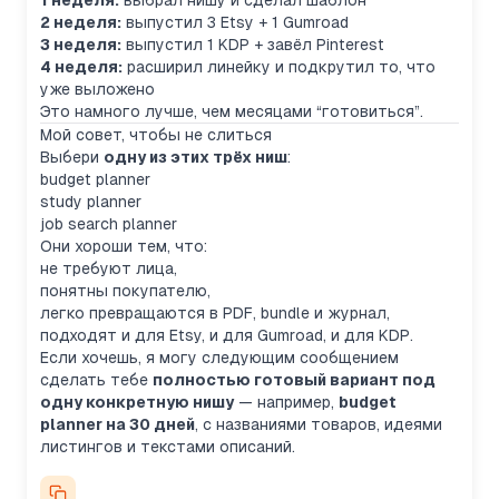
1 неделя:
выбрал нишу и сделал шаблон
2 неделя:
выпустил 3 Etsy + 1 Gumroad
3 неделя:
выпустил 1 KDP + завёл Pinterest
4 неделя:
расширил линейку и подкрутил то, что
уже выложено
Это намного лучше, чем месяцами “готовиться”.
Мой совет, чтобы не слиться
Выбери
одну из этих трёх ниш
:
budget planner
study planner
job search planner
Они хороши тем, что:
не требуют лица,
понятны покупателю,
легко превращаются в PDF, bundle и журнал,
подходят и для Etsy, и для Gumroad, и для KDP.
Если хочешь, я могу следующим сообщением
сделать тебе
полностью готовый вариант под
одну конкретную нишу
— например,
budget
planner на 30 дней
, с названиями товаров, идеями
листингов и текстами описаний.