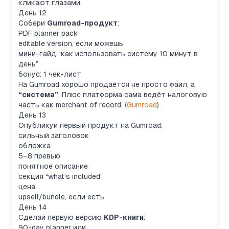
кликают глазами.
День 12
Собери
Gumroad-продукт
:
PDF planner pack
editable version, если можешь
мини-гайд “как использовать систему 10 минут в
день”
бонус: 1 чек-лист
На Gumroad хорошо продаётся не просто файл, а
“система”
. Плюс платформа сама ведёт налоговую
часть как merchant of record. (
Gumroad
)
День 13
Опубликуй первый продукт на Gumroad:
сильный заголовок
обложка
5–8 превью
понятное описание
секция “what’s included”
цена
upsell/bundle, если есть
День 14
Сделай первую версию
KDP-книги
:
90-day planner или