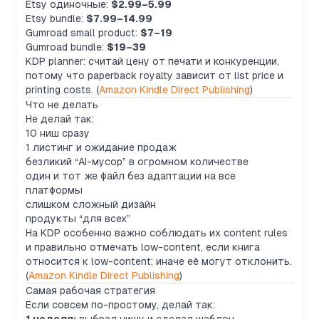
Etsy одиночные:
$2.99–5.99
Etsy bundle:
$7.99–14.99
Gumroad small product:
$7–19
Gumroad bundle:
$19–39
KDP planner: считай цену от печати и конкуренции,
потому что paperback royalty зависит от list price и
printing costs. (
Amazon Kindle Direct Publishing
)
Что не делать
Не делай так:
10 ниш сразу
1 листинг и ожидание продаж
безликий “AI-мусор” в огромном количестве
один и тот же файл без адаптации на все
платформы
слишком сложный дизайн
продукты “для всех”
На KDP особенно важно соблюдать их content rules
и правильно отмечать low-content, если книга
относится к low-content; иначе её могут отклонить.
(
Amazon Kindle Direct Publishing
)
Самая рабочая стратегия
Если совсем по-простому, делай так: