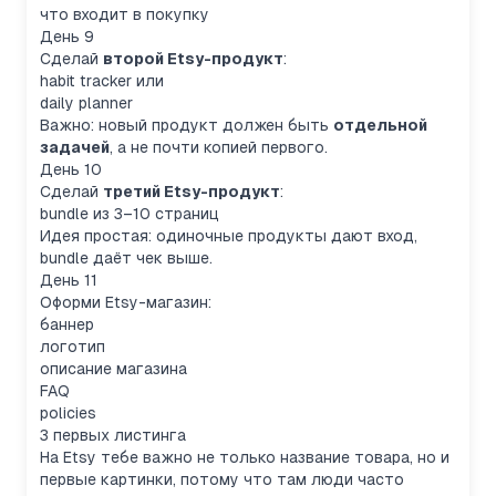
что входит в покупку
День 9
Сделай
второй Etsy-продукт
:
habit tracker или
daily planner
Важно: новый продукт должен быть
отдельной
задачей
, а не почти копией первого.
День 10
Сделай
третий Etsy-продукт
:
bundle из 3–10 страниц
Идея простая: одиночные продукты дают вход,
bundle даёт чек выше.
День 11
Оформи Etsy-магазин:
баннер
логотип
описание магазина
FAQ
policies
3 первых листинга
На Etsy тебе важно не только название товара, но и
первые картинки, потому что там люди часто