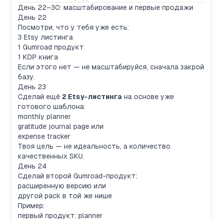
День 22–30: масштабирование и первые продажи
День 22
Посмотри, что у тебя уже есть:
3 Etsy листинга
1 Gumroad продукт
1 KDP книга
Если этого нет — не масштабируйся, сначала закрой
базу.
День 23
Сделай ещё
2 Etsy-листинга
на основе уже
готового шаблона:
monthly planner
gratitude journal page или
expense tracker
Твоя цель — не идеальность, а количество
качественных SKU.
День 24
Сделай второй Gumroad-продукт:
расширенную версию или
другой pack в той же нише
Пример:
первый продукт: planner