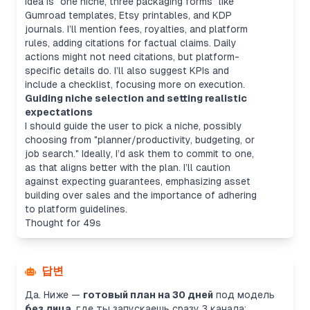
idea is "one niche, three packaging forms" like
Gumroad templates, Etsy printables, and KDP
journals. I’ll mention fees, royalties, and platform
rules, adding citations for factual claims. Daily
actions might not need citations, but platform-
specific details do. I’ll also suggest KPIs and
include a checklist, focusing more on execution.
Guiding niche selection and setting realistic
expectations
I should guide the user to pick a niche, possibly
choosing from "planner/productivity, budgeting, or
job search." Ideally, I’d ask them to commit to one,
as that aligns better with the plan. I’ll caution
against expecting guarantees, emphasizing asset
building over sales and the importance of adhering
to platform guidelines.
Thought for 49s
답변
Да. Ниже —
готовый план на 30 дней
под модель
без лица
, где ты запускаешь сразу 3 канала: