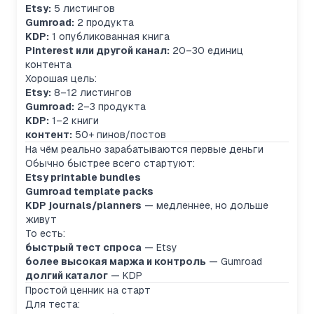
Etsy:
5 листингов
Gumroad:
2 продукта
KDP:
1 опубликованная книга
Pinterest или другой канал:
20–30 единиц
контента
Хорошая цель:
Etsy:
8–12 листингов
Gumroad:
2–3 продукта
KDP:
1–2 книги
контент:
50+ пинов/постов
На чём реально зарабатываются первые деньги
Обычно быстрее всего стартуют:
Etsy printable bundles
Gumroad template packs
KDP journals/planners
— медленнее, но дольше
живут
То есть:
быстрый тест спроса
— Etsy
более высокая маржа и контроль
— Gumroad
долгий каталог
— KDP
Простой ценник на старт
Для теста: