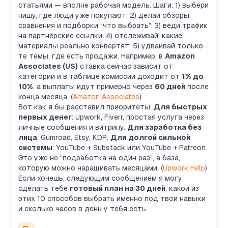
статьями — вполне рабочая модель. Шаги: 1) выбери
нишу, где люди уже покупают; 2) делай обзоры,
сравнения и подборки “что выбрать”; 3) веди трафик
на партнёрские ссылки; 4) отслеживай, какие
материалы реально конвертят; 5) удваивай только
те темы, где есть продажи. Например, в
Amazon
Associates (US)
ставка сейчас зависит от
категории и в таблице комиссий доходит от
1% до
10%
, а выплаты идут примерно через
60 дней
после
конца месяца. (
Amazon Associates
)
Вот как я бы расставил приоритеты.
Для быстрых
первых денег
: Upwork, Fiverr, простая услуга через
личные сообщения и витрину.
Для заработка без
лица
: Gumroad, Etsy, KDP.
Для долгой сильной
системы
: YouTube + Substack или YouTube + Patreon.
Это уже не “подработка на один раз”, а база,
которую можно наращивать месяцами. (
Upwork Help
)
Если хочешь, следующим сообщением я могу
сделать тебе
готовый план на 30 дней
, какой из
этих 10 способов выбрать именно под твои навыки
и сколько часов в день у тебя есть.