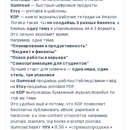
Gumroad
— быстрые цифровые продукты
Etsy
— printable и шаблоны
KDP
— книги/журналы/рабочие тетради на Amazon
Логика такая: ты
не создаёшь 3 разных бизнеса
, а
берёшь
одну тему
и упаковываешь её в 3 формата.
Это сильно экономит время.
Например, одна тема:
“Планирование и продуктивность”
“Бюджет и финансы”
“Поиск работы и карьера”
“Самоорганизация для студентов”
Лучший старт для новичка —
одна ниша, один
стиль, три упаковки
:
на
Gumroad
продаёшь шаблон/таблицу/мини-гайд,
на
Etsy
продаёшь printable PDF,
на
KDP
выпускаешь бумажный журнал/воркбук по
той же теме.
Это удобно ещё и потому, что KDP позволяет
бесплатно публиковать eBook, paperback и
hardcover, а к low-content относятся, например,
journals, planners, log books и prompt journals.
0.50** с
0.50
∗
∗
спрямыхпродажи
∗
Gumroad берёт
10% +