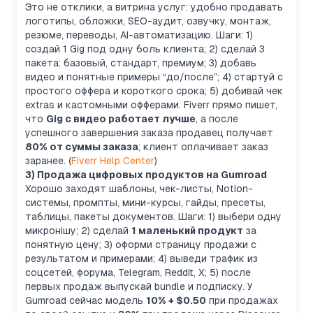
Это не отклики, а витрина услуг: удобно продавать
логотипы, обложки, SEO-аудит, озвучку, монтаж,
резюме, переводы, AI-автоматизацию. Шаги: 1)
создай 1 Gig под одну боль клиента; 2) сделай 3
пакета: базовый, стандарт, премиум; 3) добавь
видео и понятные примеры “до/после”; 4) стартуй с
простого оффера и короткого срока; 5) добивай чек
extras и кастомными офферами. Fiverr прямо пишет,
что
Gig с видео работает лучше
, а после
успешного завершения заказа продавец получает
80% от суммы заказа
; клиент оплачивает заказ
заранее. (
Fiverr Help Center
)
3) Продажа цифровых продуктов на Gumroad
Хорошо заходят шаблоны, чек-листы, Notion-
системы, промпты, мини-курсы, гайды, пресеты,
таблицы, пакеты документов. Шаги: 1) выбери одну
микронішу; 2) сделай
1 маленький продукт
за
понятную цену; 3) оформи страницу продажи с
результатом и примерами; 4) выведи трафик из
соцсетей, форума, Telegram, Reddit, X; 5) после
первых продаж выпускай bundle и подписку. У
Gumroad сейчас модель
10% + $0.50
при продажах