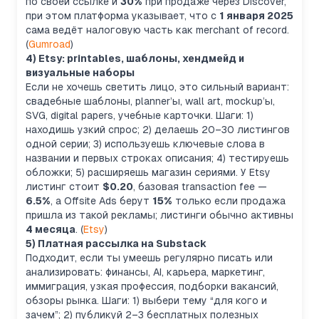
по своей ссылке и
30%
при продаже через Discover,
при этом платформа указывает, что с
1 января 2025
сама ведёт налоговую часть как merchant of record.
(
Gumroad
)
4) Etsy: printables, шаблоны, хендмейд и
визуальные наборы
Если не хочешь светить лицо, это сильный вариант:
свадебные шаблоны, planner’ы, wall art, mockup’ы,
SVG, digital papers, учебные карточки. Шаги: 1)
находишь узкий спрос; 2) делаешь 20–30 листингов
одной серии; 3) используешь ключевые слова в
названии и первых строках описания; 4) тестируешь
обложки; 5) расширяешь магазин сериями. У Etsy
листинг стоит
$0.20
, базовая transaction fee —
6.5%
, а Offsite Ads берут
15%
только если продажа
пришла из такой рекламы; листинги обычно активны
4 месяца
. (
Etsy
)
5) Платная рассылка на Substack
Подходит, если ты умеешь регулярно писать или
анализировать: финансы, AI, карьера, маркетинг,
иммиграция, узкая профессия, подборки вакансий,
обзоры рынка. Шаги: 1) выбери тему “для кого и
зачем”; 2) публикуй 2–3 бесплатных полезных