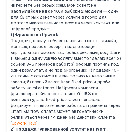
интернете без серых схем. Мой совет:
не
распыляйся на все 10
, а выбери
2 модели
— одну
для быстрых денег через услуги, вторую для
долгого накопительного дохода через контент или
цифровой продукт.
1) Фриланс на Upwork
Подходит, если у тебя есть навык: тексты, дизайн,
монтаж, перевод, ресерч, лидогенерация,
виртуальная помощь, настройка рекламы, код. Шаги:
1) выбери
одну узкую услугу
вместо “делаю всё”; 2)
собери 3–5 примеров работ; 3) оформи профиль под
один результат, а не под биографию; 4) подавай 10–
20 точных откликов в день только на небольшие
заказы; 5) первый заказ бери fixed-price и дроби
работу на milestones. На Upwork комиссия
фрилансера сейчас составляет
0–15% по
контракту
, а на fixed-price клиент сначала
фондирует milestone; если работа отправлена через
штатный flow, оплата может автоматически
релизнуться через
14 дней
без действий клиента.
(
Upwork Help
)
2) Продажа “упакованной услуги” на Fiverr