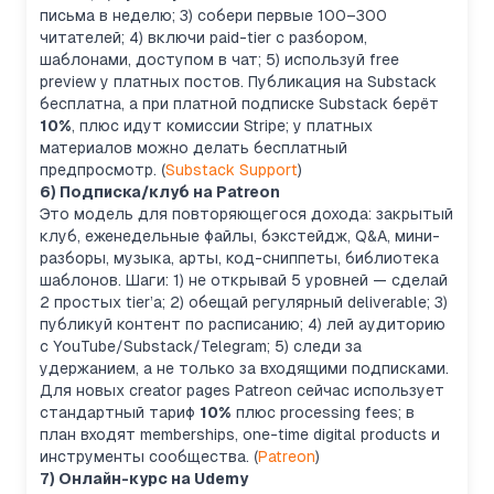
письма в неделю; 3) собери первые 100–300
читателей; 4) включи paid-tier с разбором,
шаблонами, доступом в чат; 5) используй free
preview у платных постов. Публикация на Substack
бесплатна, а при платной подписке Substack берёт
10%
, плюс идут комиссии Stripe; у платных
материалов можно делать бесплатный
предпросмотр. (
Substack Support
)
6) Подписка/клуб на Patreon
Это модель для повторяющегося дохода: закрытый
клуб, еженедельные файлы, бэкстейдж, Q&A, мини-
разборы, музыка, арты, код-сниппеты, библиотека
шаблонов. Шаги: 1) не открывай 5 уровней — сделай
2 простых tier’а; 2) обещай регулярный deliverable; 3)
публикуй контент по расписанию; 4) лей аудиторию
с YouTube/Substack/Telegram; 5) следи за
удержанием, а не только за входящими подписками.
Для новых creator pages Patreon сейчас использует
стандартный тариф
10%
плюс processing fees; в
план входят memberships, one-time digital products и
инструменты сообщества. (
Patreon
)
7) Онлайн-курс на Udemy