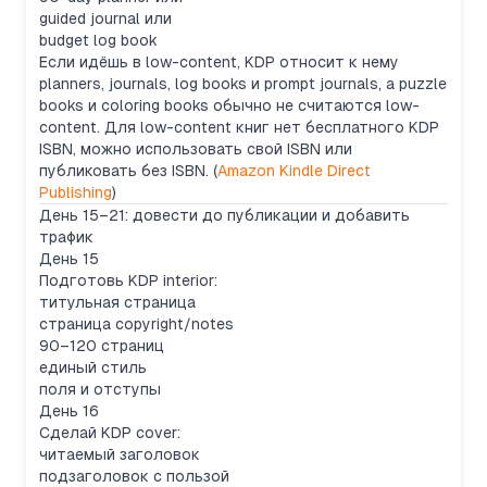
guided journal или
budget log book
Если идёшь в low-content, KDP относит к нему
planners, journals, log books и prompt journals, а puzzle
books и coloring books обычно не считаются low-
content. Для low-content книг нет бесплатного KDP
ISBN, можно использовать свой ISBN или
публиковать без ISBN. (
Amazon Kindle Direct
Publishing
)
День 15–21: довести до публикации и добавить
трафик
День 15
Подготовь KDP interior:
титульная страница
страница copyright/notes
90–120 страниц
единый стиль
поля и отступы
День 16
Сделай KDP cover:
читаемый заголовок
подзаголовок с пользой