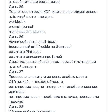
второй: template pack + guide
День 25
Подготовь вторую KDP-идею, но не обязательно
публикуй в этот же день:
workbook
prompt journal
niche-specific planner
День 26
Начни собирать email-базу:
бесплатный mini freebie на Gumroad
ссылка в Pinterest
ссылка в описаниях профилей
Даже маленькая база потом продаёт лучше, чем
пустой аккаунт.
День 27
Проверь аналитику и исправь слабые места:
CTR низкий — плохая обложка
есть просмотры, нет покупок — слабое описание
или цена
нет просмотров — проблема в ключах, превью или
трафике
День 28
Обнови всё самое слабое: