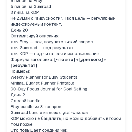
5 пинов на Etsy
5 пинов на Gumroad
3 пина на KDP
Не думай о “вирусности”. Твоя цель — регулярный
индексируемый контент.
День 20
Оптимизируй описания:
для Etsy — под покупательский запрос
для Gumroad — под результат
для KDP — под читателя и использование
Формула заголовка:
[что это] + [для кого] +
[результат]
Примеры:
Weekly Planner for Busy Students
Minimal Budget Planner Printable
90-Day Focus Journal for Goal Setting
День 21
Сделай bundle:
Etsy bundle из 3 товаров
Gumroad bundle из всех digital-файлов
KDP можно не бандлить, но можно добавить второй
том позже
Это повышает средний чек.