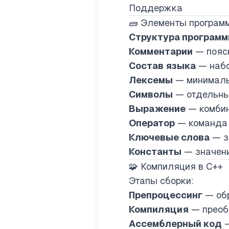
Поддержка
🧱 Элементы програм
Структура програм
Комментарии
— поясн
Состав языка
— набо
Лексемы
— минимальн
Символы
— отдельные
Выражение
— комбин
Оператор
— команда к
Ключевые слова
— з
Константы
— значени
🧩 Компиляция в C++
Этапы сборки:
Препроцессинг
— обр
Компиляция
— преоб
Ассемблерный код
—