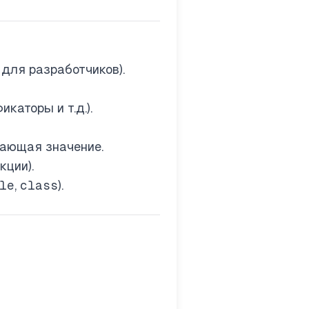
для разработчиков).
аторы и т.д.).
щающая значение.
кции).
le
,
class
).