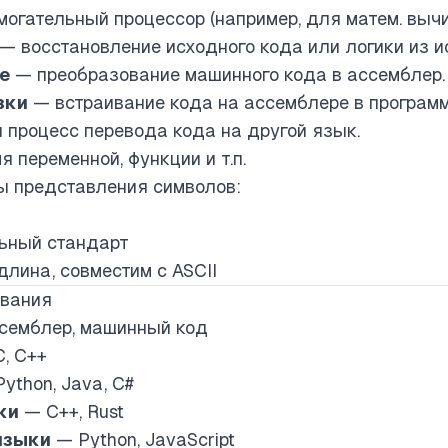
огательный процессор (например, для матем. вычи
— восстановление исходного кода или логики из и
е
— преобразование машинного кода в ассемблер.
вки
— встраивание кода на ассемблере в программ
процесс перевода кода на другой язык.
 переменной, функции и т.п.
 представления символов:
ьный стандарт
лина, совместим с ASCII
ования
семблер, машинный код
, C++
ython, Java, C#
ки
— C++, Rust
языки
— Python, JavaScript