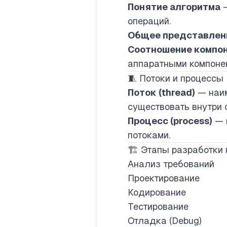
Понятие алгоритма
—
операций.
Общее представлен
Соотношение компон
аппаратными компонен
🧵 Потоки и процессы
Поток (thread)
— наим
существовать внутри 
Процесс (process)
— 
потоками.
🏗️ Этапы разработки
Анализ требований
Проектирование
Кодирование
Тестирование
Отладка (Debug)