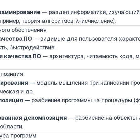
раммирование
— раздел информатики, изучающий
ример, теория алгоритмов, λ-исчисление).
ного обеспечения
ачества ПО
— видимые для пользователя характе
ть, быстродействие.
и качества ПО
— архитектура, читаемость кода, м
мпозиция
мирования
— модель мышления при написании прог
ческая и др.
позиция
— разбиение программы на процедуры (ф
ованная декомпозиция
— разбиение на объекты 
области.
тура программ