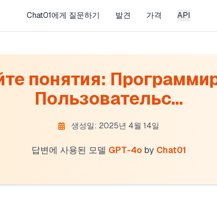
Chat01에게 질문하기
발견
가격
API
йте понятия: Программир
Пользовательс...
생성일: 2025년 4월 14일
답변에 사용된 모델
GPT-4o
by
Chat01