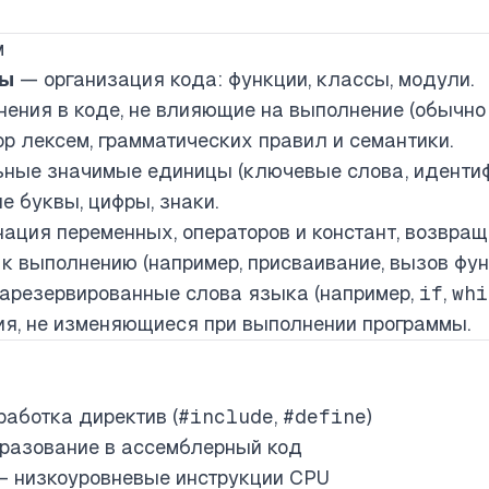
м
мы
— организация кода: функции, классы, модули.
ения в коде, не влияющие на выполнение (обычно 
р лексем, грамматических правил и семантики.
ые значимые единицы (ключевые слова, идентифик
 буквы, цифры, знаки.
ация переменных, операторов и констант, возвра
 выполнению (например, присваивание, вызов фун
арезервированные слова языка (например,
if
,
whi
я, не изменяющиеся при выполнении программы.
аботка директив (
#include
,
#define
)
разование в ассемблерный код
 низкоуровневые инструкции CPU