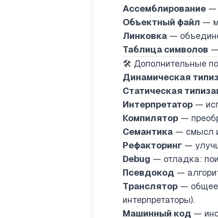
Ассемблирование
— 
Объектный файл
— м
Линковка
— объедине
Таблица символов
— 
🛠️ Дополнительные п
Динамическая типи
Статическая типиза
Интерпретатор
— исп
Компилятор
— преобр
Семантика
— смысл и
Рефакторинг
— улучш
Debug
— отладка: пои
Псевдокод
— алгорит
Транслятор
— общее 
интерпретаторы).
Машинный код
— инс