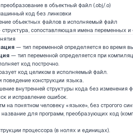
преобразование в объектный файл (.obj/.o)
ашинный код без линковки
ние объектных файлов в исполняемый файл
структура, сопоставляющая имена переменных и 
онятия
зация
— тип переменной определяется во время вы
ция
— тип переменной определяется при компиляци
олняет код построчно.
азует код целиком в исполняемый файл.
 поведение конструкции языка.
ение внутренней структуры кода без изменения ф
ск и исправление ошибок.
м на понятном человеку «языке», без строгого син
название для программ, преобразующих код (ком
трукции процессора (в нолях и единицах).