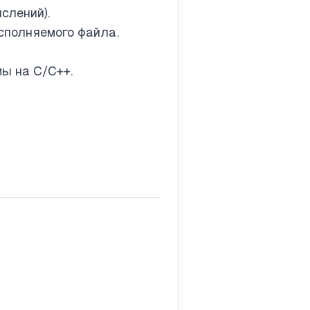
слений).
сполняемого файла.
ы на C/C++.