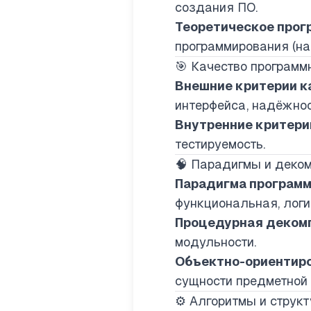
создания ПО.
Теоретическое прог
программирования (нап
🎯 Качество программ
Внешние критерии к
интерфейса, надёжнос
Внутренние критери
тестируемость.
🧠 Парадигмы и деко
Парадигма програм
функциональная, логи
Процедурная деком
модульности.
Объектно-ориентир
сущности предметной 
⚙️ Алгоритмы и струк