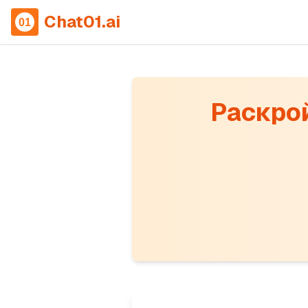
Chat01.ai
Раскро