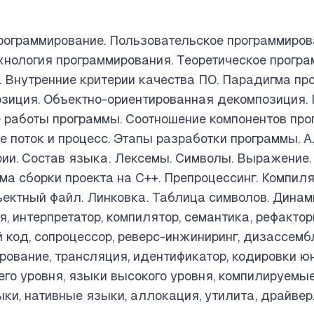
рограммирование. Пользовательское программиров
хнология программирования. Теоретическое прогр
. Внутренние критерии качества ПО. Парадигма пр
зиция. Объектно-ориентированная декомпозиция. 
 работы программы. Соотношение компонентов про
е поток и процесс. Этапы разработки программы. А
ии. Состав языка. Лексемы. Символы. Выражение.
ема сборки проекта на С++. Препроцессинг. Компил
ектный файл. Линковка. Таблица символов. Динам
, интерпретатор, компилятор, семантика, рефактори
 код, сопроцессор, реверс-инжиниринг, дизассем
ование, трансляция, идентификатор, кодировки юни
него уровня, языки высокого уровня, компилируемы
ки, нативные языки, аллокация, утилита, драйвер