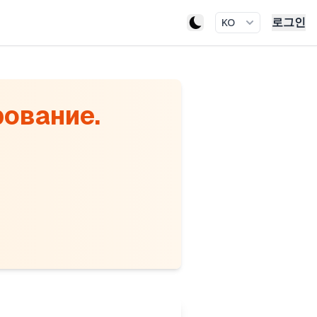
로그인
KO
ование.