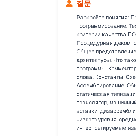
질문
Раскройте понятия: П
программирование. Те
критерии качества ПО
Процедурная декомпо
Общее представление
архитектуры. Что тако
программы. Комментар
слова. Константы. Сх
Ассемблирование. Объ
статическая типизация
транслятор, машинный
вставки, дизассемблир
низкого уровня, сред
интерпретируемые язы