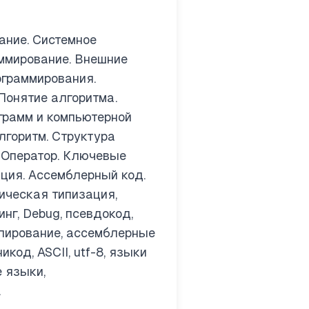
ание. Системное
аммирование. Внешние
ограммирования.
Понятие алгоритма.
грамм и компьютерной
лгоритм. Структура
 Оператор. Ключевые
яция. Ассемблерный код.
ическая типизация,
нг, Debug, псевдокод,
блирование, ассемблерные
код, ASCII, utf-8, языки
е языки,
.