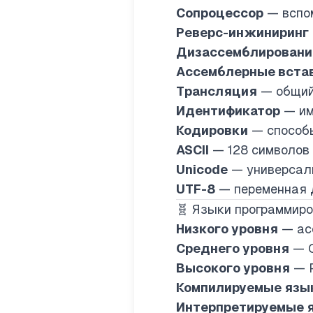
Сопроцессор
— вспом
Реверс-инжиниринг
Дизассемблировани
Ассемблерные вста
Трансляция
— общий 
Идентификатор
— имя
Кодировки
— способы
ASCII
— 128 символов
Unicode
— универсал
UTF-8
— переменная д
🧬 Языки программир
Низкого уровня
— ас
Среднего уровня
— C
Высокого уровня
— P
Компилируемые язы
Интерпретируемые 