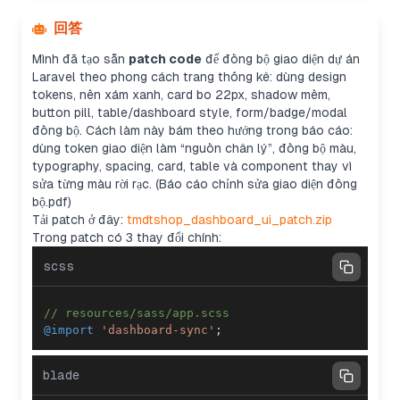
回答
Mình đã tạo sẵn
patch code
để đồng bộ giao diện dự án
Laravel theo phong cách trang thống kê: dùng design
tokens, nền xám xanh, card bo 22px, shadow mềm,
button pill, table/dashboard style, form/badge/modal
đồng bộ. Cách làm này bám theo hướng trong báo cáo:
dùng token giao diện làm “nguồn chân lý”, đồng bộ màu,
typography, spacing, card, table và component thay vì
sửa từng màu rời rạc. (Báo cáo chỉnh sửa giao diện đồng
bộ.pdf)
Tải patch ở đây:
tmdtshop_dashboard_ui_patch.zip
Trong patch có 3 thay đổi chính:
scss
// resources/sass/app.scss
@import
'dashboard-sync'
;
blade