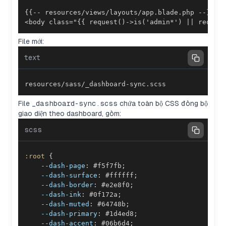
<body class="{{ request()->is('admin*') || reques
File mới:
text
resources/sass/_dashboard-sync.scss
File
_dashboard-sync.scss
chứa toàn bộ CSS đồng bộ
giao diện theo dashboard, gồm:
scss
:root 
{
--dash-page
:
#f5f7fb
;
--dash-surface
:
#ffffff
;
--dash-border
:
#e2e8f0
;
--dash-ink
:
#0f172a
;
--dash-muted
:
#64748b
;
--dash-primary
:
#1d4ed8
;
--dash-accent
:
#06b6d4
;