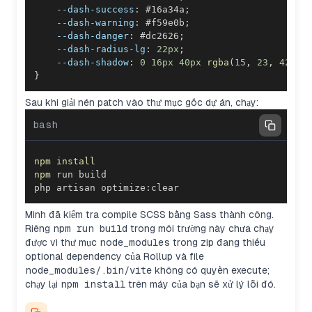
--dash-success
:
#16a34a
;
--dash-warning
:
#f59e0b
;
--dash-danger
:
#dc2626
;
--dash-radius-lg
:
22
px
;
--dash-shadow
:
0
16
px
40
px
rgba
(
15
,
23
,
42
,
0
}
Sau khi giải nén patch vào thư mục gốc dự án, chạy:
bash
npm
install
npm
php artisan optimize:clear
Mình đã kiểm tra compile SCSS bằng Sass thành công.
Riêng
npm run build
trong môi trường này chưa chạy
được vì thư mục
node_modules
trong zip đang thiếu
optional dependency của Rollup và file
node_modules/.bin/vite
không có quyền execute;
chạy lại
npm install
trên máy của bạn sẽ xử lý lỗi đó.