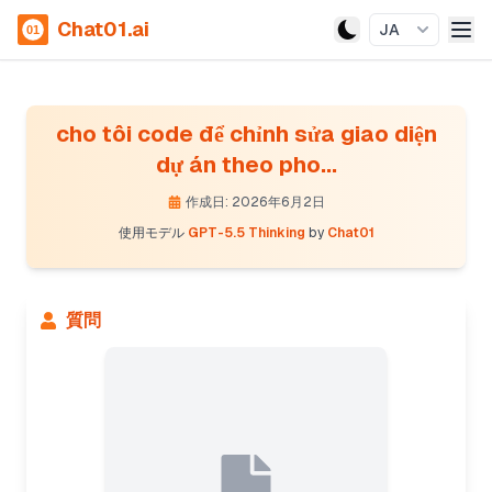
Chat01.ai
JA
cho tôi code để chỉnh sửa giao diện
dự án theo pho...
作成日: 2026年6月2日
使用モデル
GPT-5.5 Thinking
by
Chat01
質問