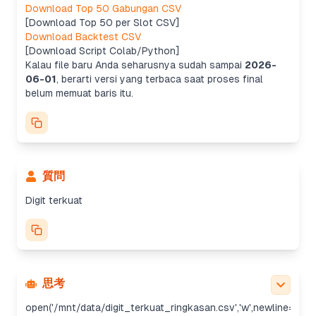
Download Top 50 Gabungan CSV
%m-%d %H:%M:%S') rows.append(row)
[Download Top 50 per Slot CSV]
digits='0123456789' allcnt=Counter();
Download Backtest CSV
recentcnt=Counter(); uniquecnt=Counter();
[Download Script Colab/Python]
time_counts=defaultdict(Counter) pos_counts=
Kalau file baru Anda seharusnya sudah sampai
2026-
{p:Counter() for p in ['d1','d2','d3','d4']}
06-01
, berarti versi yang terbaca saat proses final
recent=sorted(rows,key=lambda r:r['
dt'])[-150:] for
belum memuat baris itu.
r in rows: result=r['result_4d'].zfill(4) for ch in
result: if ch in digits: allcnt[ch]+=1;
time_counts[r['waktu']][ch]+=1 for ch in
set(result): if ch in digits: uniquecnt[ch]+=1 for p in
['d1','d2','d3','d4']: ch=str(r[p]).strip().split('.')[0] if ch
in digits: pos_counts[p][ch]+=1 for r in recent: for
質問
ch in r['result_4d'].zfill(4): if ch in digits:
recentcnt[ch]+=1 target='11:30'
Digit terkuat
total_all=sum(allcnt.values());
total_recent=sum(recentcnt.values());
total_time=sum(time_counts[target].values())
score={d:0.4*(allcnt[d]/total_all)+0.35*
(recentcnt[d]/total_recent)+0.25*
(time_counts[target][d]/total_time) for d in digits}
思考
with
open('/mnt/data/digit_terkuat_ringkasan.csv','w',newline='',en