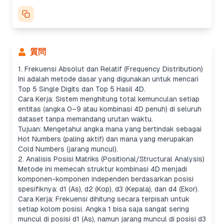
質問
​1. Frekuensi Absolut dan Relatif (Frequency Distribution)
​Ini adalah metode dasar yang digunakan untuk mencari
Top 5 Single Digits dan Top 5 Hasil 4D.
​Cara Kerja: Sistem menghitung total kemunculan setiap
entitas (angka 0–9 atau kombinasi 4D penuh) di seluruh
dataset tanpa memandang urutan waktu.
​Tujuan: Mengetahui angka mana yang bertindak sebagai
Hot Numbers (paling aktif) dan mana yang merupakan
Cold Numbers (jarang muncul).
​2. Analisis Posisi Matriks (Positional/Structural Analysis)
​Metode ini memecah struktur kombinasi 4D menjadi
komponen-komponen independen berdasarkan posisi
spesifiknya: d1 (As), d2 (Kop), d3 (Kepala), dan d4 (Ekor).
​Cara Kerja: Frekuensi dihitung secara terpisah untuk
setiap kolom posisi. Angka 1 bisa saja sangat sering
muncul di posisi d1 (As), namun jarang muncul di posisi d3