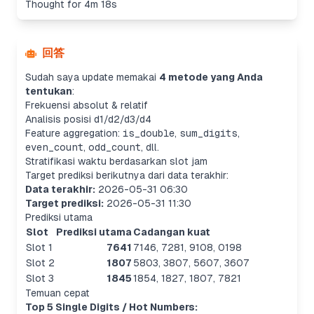
Thought for 4m 18s
回答
Sudah saya update memakai
4 metode yang Anda
tentukan
:
Frekuensi absolut & relatif
Analisis posisi d1/d2/d3/d4
Feature aggregation:
is_double
,
sum_digits
,
even_count
,
odd_count
, dll.
Stratifikasi waktu berdasarkan slot jam
Target prediksi berikutnya dari data terakhir:
Data terakhir:
2026-05-31 06:30
Target prediksi:
2026-05-31 11:30
Prediksi utama
Slot
Prediksi utama
Cadangan kuat
Slot 1
7641
7146, 7281, 9108, 0198
Slot 2
1807
5803, 3807, 5607, 3607
Slot 3
1845
1854, 1827, 1807, 7821
Temuan cepat
Top 5 Single Digits / Hot Numbers: