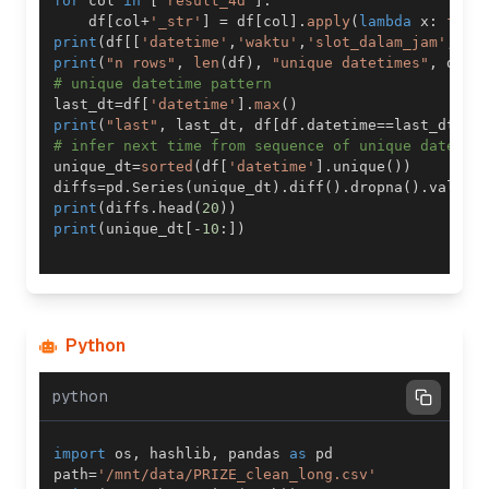
for
 col 
in
[
'result_4d'
]
:
    df
[
col
+
'_str'
]
=
 df
[
col
]
.
apply
(
lambda
 x
:
f"
{
i
print
(
df
[
[
'datetime'
,
'waktu'
,
'slot_dalam_jam'
,
're
print
(
"n rows"
,
len
(
df
)
,
"unique datetimes"
,
 df
[
'
# unique datetime pattern
last_dt
=
df
[
'datetime'
]
.
max
(
)
print
(
"last"
,
 last_dt
,
 df
[
df
.
datetime
==
last_dt
]
[
[
# infer next time from sequence of unique datetim
unique_dt
=
sorted
(
df
[
'datetime'
]
.
unique
(
)
)
diffs
=
pd
.
Series
(
unique_dt
)
.
diff
(
)
.
dropna
(
)
.
value_
print
(
diffs
.
head
(
20
)
)
print
(
unique_dt
[
-
10
:
]
)
Python
python
import
 os
,
 hashlib
,
 pandas 
as
path
=
'/mnt/data/PRIZE_clean_long.csv'