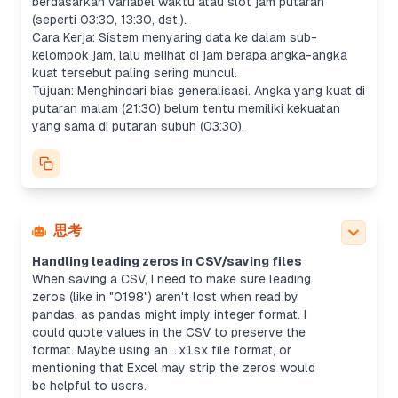
berdasarkan variabel waktu atau slot jam putaran
(seperti 03:30, 13:30, dst.).
​Cara Kerja: Sistem menyaring data ke dalam sub-
kelompok jam, lalu melihat di jam berapa angka-angka
kuat tersebut paling sering muncul.
​Tujuan: Menghindari bias generalisasi. Angka yang kuat di
putaran malam (21:30) belum tentu memiliki kekuatan
yang sama di putaran subuh (03:30).
思考
Handling leading zeros in CSV/saving files
When saving a CSV, I need to make sure leading
zeros (like in "0198") aren't lost when read by
pandas, as pandas might imply integer format. I
could quote values in the CSV to preserve the
format. Maybe using an
.xlsx
file format, or
mentioning that Excel may strip the zeros would
be helpful to users.