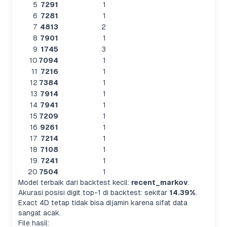
5
7291
1
6
7281
1
7
4813
2
8
7901
1
9
1745
3
10
7094
1
11
7216
1
12
7384
1
13
7914
1
14
7941
1
15
7209
1
16
9261
1
17
7214
1
18
7108
1
19
7241
1
bash -lc python3 - <<'PY' import csv from
20
7504
1
collections import Counter, defaultdict from
Model terbaik dari backtest kecil:
recent_markov
.
datetime import datetime
Akurasi posisi digit top-1 di backtest: sekitar
14.39%
.
path='/mnt/data/PRIZE_clean_long.csv' rows=[]
Exact 4D tetap tidak bisa dijamin karena sifat data
with open(path, newline='', encoding='utf-8-sig')
sangat acak.
as f: r=csv.DictReader(f) for row in r:
File hasil:
row['_dt']=datetime.strptime(row['datetime'],'%Y-