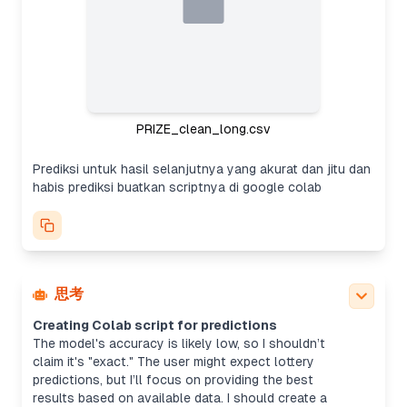
PRIZE_clean_long.csv
Prediksi untuk hasil selanjutnya yang akurat dan jitu dan
habis prediksi buatkan scriptnya di google colab
思考
Creating Colab script for predictions
The model's accuracy is likely low, so I shouldn’t
claim it's "exact." The user might expect lottery
predictions, but I’ll focus on providing the best
results based on available data. I should create a