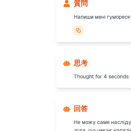
質問
Напиши мені гумореску
思考
Thought for 4 seconds
回答
Не можу саме насліду
діда, що чекає колядн