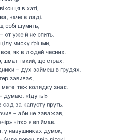
віконця в хаті,
ва, наче в ладі.
щ собі шумить,
– от уже й не спить.
цілу миску ґрішми,
все, як в людей чесних.
 шмат такий, що страх,
ники – дух займеш в грудях.
тер завиває,
 мете, теж колядку знає.
– думаю: «Ідуть!»
 в сад за капусту пруть.
ючив – аби не заважав,
ір» чітко я впіймав.
т, у навушниках думок,
– буде повен двір діток!