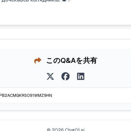
このQ&Aを共有
©
2026
Chat01.ai