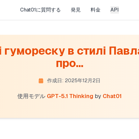
Chat01に質問する
発見
料金
API
 гумореску в стилі Павл
про...
作成日: 2025年12月2日
使用モデル
GPT-5.1 Thinking
by
Chat01