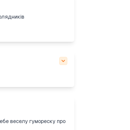
колядників
ебе веселу гумореску про