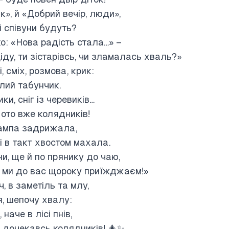
», й «Добрий вечір, люди»,
і співуни будуть?
о: «Нова радість стала…» –
іду, ти зістарівсь, чи зламалась
хваль
?»
, сміх, розмова, крик:
ілий табунчик.
и, сніг із черевиків…
ото вже колядників!
лампа задрижала,
чі в такт хвостом махала.
ни, ще й по прянику до чаю,
у, ми до вас щороку приїжджаєм!»
ч, в заметіль та млу,
я, шепочу хвалу:
наче в лісі пнів,
– дочекавсь колядників! 🎄✨