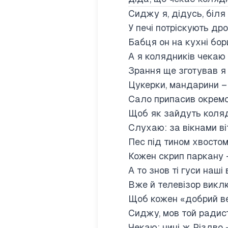
Сиджу я, дідусь, біля 
У печі потріскують дро
Бабця он на кухні бор
А я колядників чекаю 
Зрання ще зготував я 
Цукерки, мандарини – 
Сало припасив окремо,
Щоб як зайдуть коляд
Слухаю: за вікнами ві
Пес під тином хвостом
Кожен скрип паркану 
А то знов ті гуси наші
Вже й телевізор викл
Щоб кожен «добрий веч
Сиджу, мов той радис
Чекаю: нині ж Різдво 