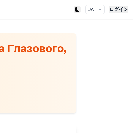
ログイン
JA
а Глазового,