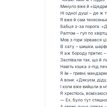
Минуло вже й «Щедрик
Ні одної душі – де ж т
Я вже й сам тихесеньк
Бабця з-за порога: «Д
Раптом – гуп по хвіртці
Мов з гори зірвався ц
В хату – шишки, шарфик
Я аж бороду притис – 
Заспівали так, що й 
Навіть кішка з-під пе
Я їм – гривні, мандари
А вони: «Дякуєм, дід
І коли вже вийшли в ні
Я хрестюсь, всміхаюс
— Ех, було тут стишно, 
А тепер душа співає 