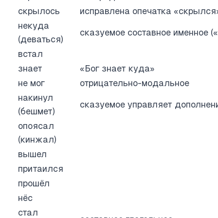
скрылось
исправлена опечатка «скрылся
некуда
сказуемое составное именное (
(деваться)
встал
знает
«Бог знает куда»
не мог
отрицательно-модальное
накинул
сказуемое управляет дополнен
(бешмет)
опоясал
(кинжал)
вышел
притаился
прошёл
нёс
стал