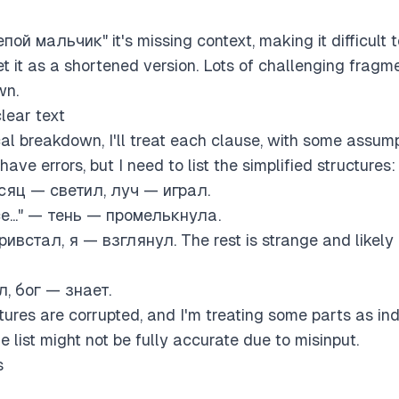
й мальчик" it's missing context, making it difficult to
ret it as a shortened version. Lots of challenging fragme
wn.
lear text
l breakdown, I'll treat each clause, with some assump
ave errors, but I need to list the simplified structures:
есяц — светил, луч — играл.
е..." — тень — промелькнула.
ивстал, я — взглянул. The rest is strange and likely co
л, бог — знает.
ctures are corrupted, and I'm treating some parts as in
e list might not be fully accurate due to misinput.
s