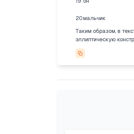
19
он
20
мальчик
Таким образом, в тек
эллиптическую конст