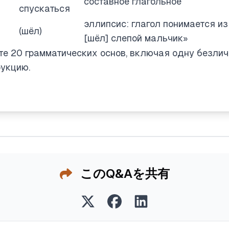
составное глагольное
спускаться
эллипсис: глагол понимается из
(шёл)
[шёл] слепой мальчик»
сте 20 грамматических основ, включая одну безли
рукцию.
このQ&Aを共有