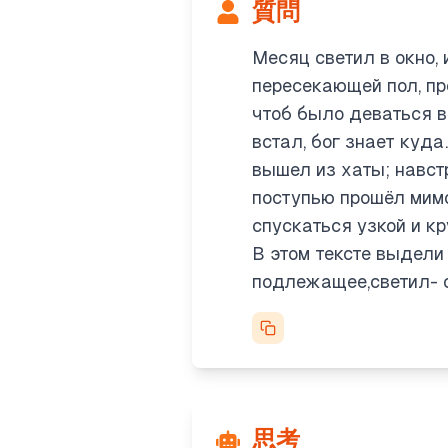
質問
Месяц светил в окно, 
пересекающей пол, пр
Parsing chaotic text
чтоб было деваться в 
This text has grammar is
встал, бог знает куда
into sentences:
вышел из хаты; навстр
"Месяц светил в окно,
поступью прошёл мимо 
играл.
спускаться узкой и кр
"Вдруг на яркой полос
В этом тексте выдели
"Я привстал то и взглян
подлежащее,светил- 
it down: "Я привстал" 
The third sentence’s st
Breaking down comple
There’s a lot going on h
jumbled, and "побежал п
思考
anyway, even if it’s not