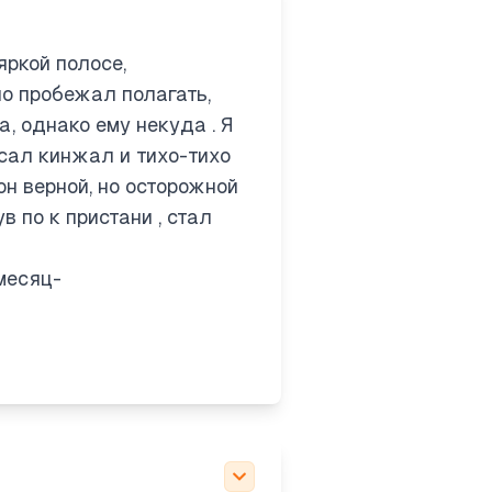
яркой полосе,
но пробежал полагать,
а, однако ему некуда . Я
auses. I'll dissect it
ясал кинжал и тихо-тихо
он верной, но осторожной
месяц — светил, луч —
 по к пристани , стал
ень — промелькнула.
месяц-
ite unclear. I'll break
ubject "я."
p that mess.
нул..." is really
proceed with parsing
ng bases and their