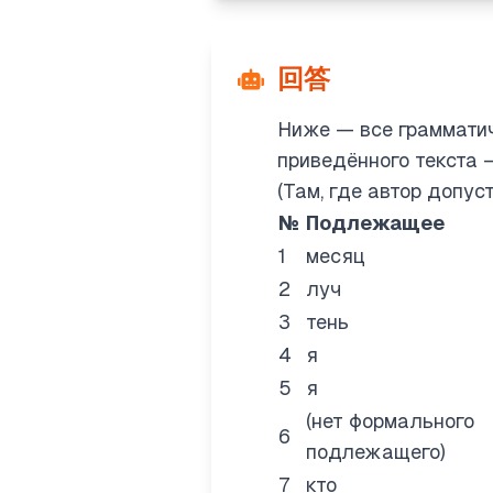
回答
Ниже — все грамматич
приведённого текста —
(Там, где автор допус
№
Подлежащее
1
месяц
2
луч
3
тень
4
я
5
я
(нет формального
6
подлежащего)
7
кто