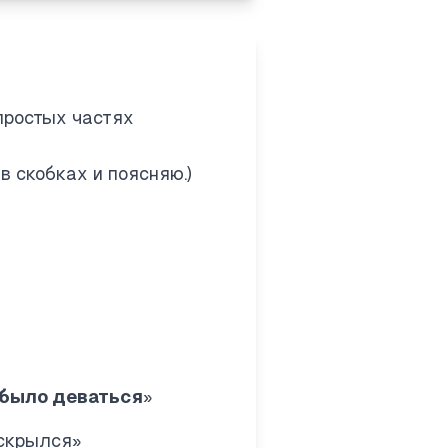
простых частях
в скобках и поясняю.)
было деваться
»
 скрылся»