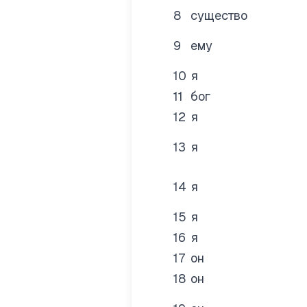
8
существо
9
ему
10
я
11
бог
12
я
13
я
14
я
15
я
16
я
17
он
18
он