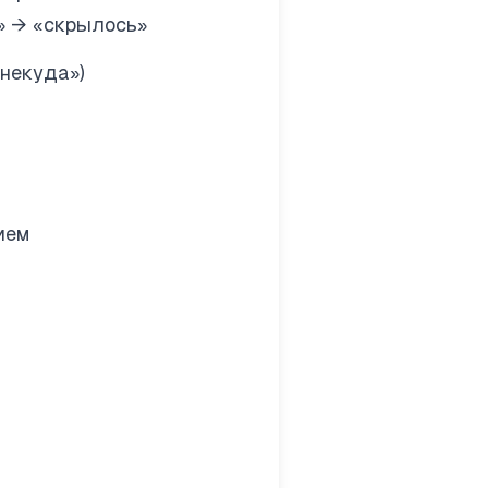
» → «скрылось»
«некуда»)
ием