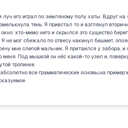
и луч его играл по земляному полу хаты. Вдруг на 
омелькнула тень. Я привстал то и взглянул вторич
окно: кто-мимо него и скрылся это существо берег
sues, and the user likely expects a breakdown of the cl
. Я не мог сбежало по отвесу накинул бешмет, опо
ечу мне слепой мальчик. Я притаился у забора, и 
 и луч его играл по земляному полу хаты." Bases: 
меня. Под мышкой он нёс какой-то узел и, повернув
утой тропинке.
е, пересекающей пол, промелькнула тень." Base: т
 абсолютно все грамматические основы,на пример:
ул вторично пробежал полагать..." This sentence is qu
сказуемое
— base: я — привстал, and "взглянул" has an implied s
ructure seems scrambled. I need to focus on clearing u
x grammar
ere, and it's tough. The sentence "Я привстал то и взгля
олагать" seems unclear, almost nonsensical, so I’ll 
 quite perfect. I'll proceed with each segment, analyzi