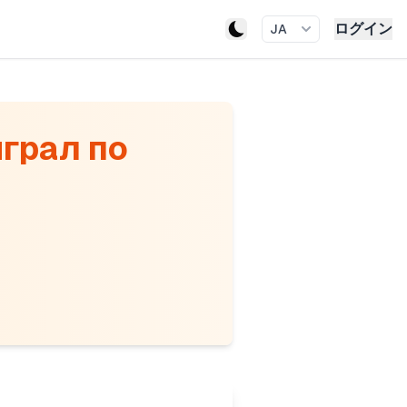
ログイン
JA
играл по