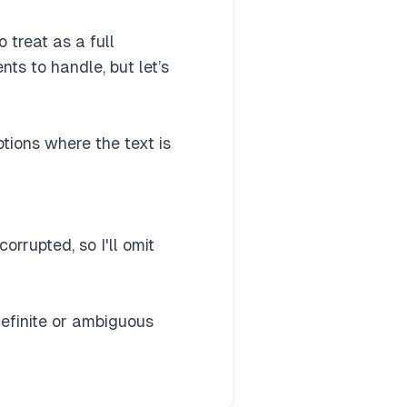
 treat as a full
nts to handle, but let’s
tions where the text is
rrupted, so I'll omit
definite or ambiguous