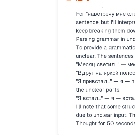
relationships.
For "навстречу мне слепо
sentence, but I'll interp
keep breaking them do
Parsing grammar in unc
To provide a grammatica
unclear. The sentences h
"Месяц светил..." — м
"Вдруг на яркой полос
"Я привстал..." — я — пр
the unclear parts.
"Я встал..." — я — вста
I'll note that some stru
due to unclear input. Th
Thought for 50 second