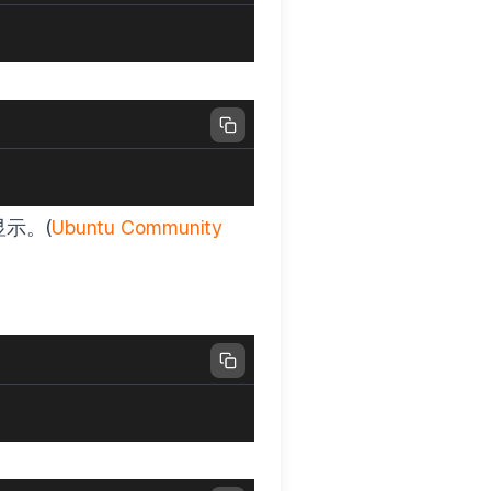
示。(
Ubuntu Community