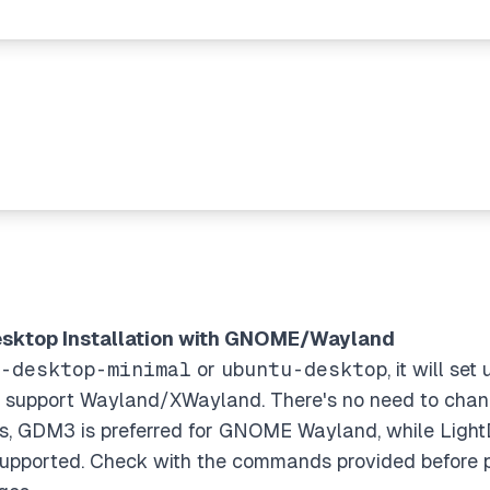
sktop Installation with GNOME/Wayland
u-desktop-minimal
or
ubuntu-desktop
, it will s
support Wayland/XWayland. There's no need to chang
s, GDM3 is preferred for GNOME Wayland, while Ligh
y supported. Check with the commands provided before 