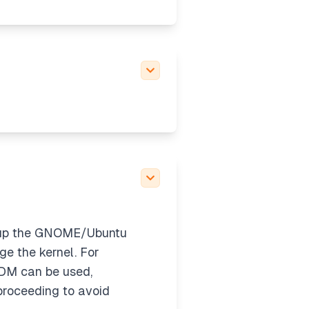
et up the GNOME/Ubuntu
e the kernel. For
tDM can be used,
proceeding to avoid