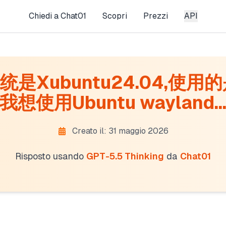
Chiedi a Chat01
Scopri
Prezzi
API
是Xubuntu24.04,使用的
我想使用Ubuntu wayland..
Creato il: 31 maggio 2026
Risposto usando
GPT-5.5 Thinking
da
Chat01