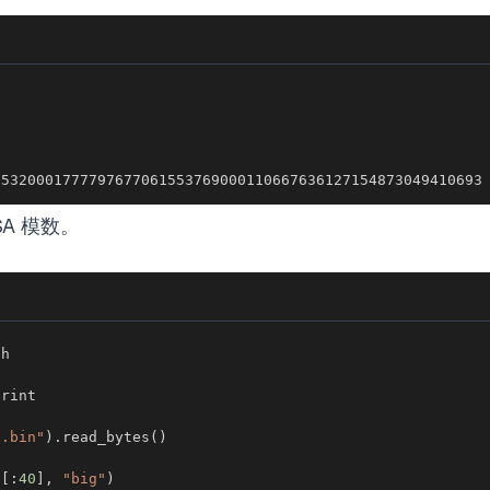
95320001777797677061553769000110667636127154873049410693
RSA 模数。
t.bin"
)
.
read_bytes
(
)
a
[
:
40
]
,
"big"
)