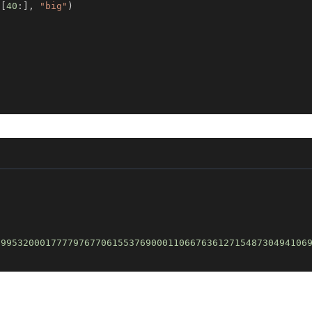
a
[
40
:
]
,
"big"
)
59953200017777976770615537690001106676361271548730494106