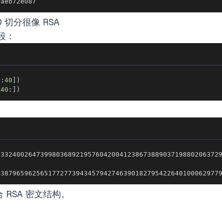
7aeb72e087
0 切分很像 RSA
段：
[
:
40
]
)
[
40
:
]
)
83879659625651772773943457942746390182795422640100062977
 RSA 密文结构。