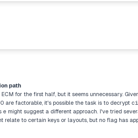
ion path
ECM for the first half, but it seems unnecessary. Given 
0 are factorable, it's possible the task is to decrypt
c
's
e
might suggest a different approach. I've tried seve
t relate to certain keys or layouts, but no flag has ap