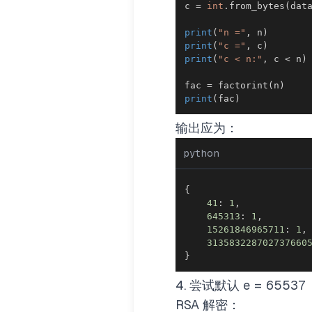
c 
=
int
.
from_bytes
(
dat
print
(
"n ="
,
 n
)
print
(
"c ="
,
 c
)
print
(
"c < n:"
,
 c 
<
 n
)
fac 
=
 factorint
(
n
)
print
(
fac
)
输出应为：
python
{
41
:
1
,
645313
:
1
,
15261846965711
:
1
,
313583228702737660
}
4. 尝试默认 e = 65537
RSA 解密：