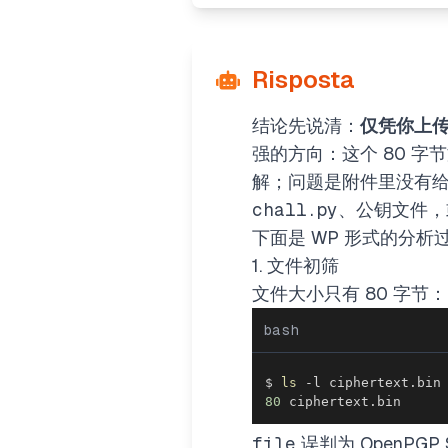
Risposta
结论先说清：
仅凭你上
强的方向：这个 80 
解；问题是附件里没有给出
chall.py
、公钥文件
下面是 WP 形式的分析
1. 文件初筛
文件大小只有 80 字节：
bash
$ 
ls
80
 ciphertext.bin
file
误判为 OpenPGP S