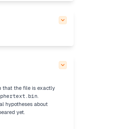
that the file is exactly
iphertext.bin
.
ral hypotheses about
peared yet.