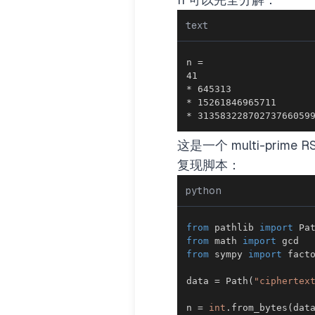
text
* 31358322870273766059
这是一个 multi-prime 
复现脚本：
python
from
 pathlib 
import
from
 math 
import
from
 sympy 
import
data 
=
 Path
(
"ciphertex
n 
=
int
.
from_bytes
(
dat