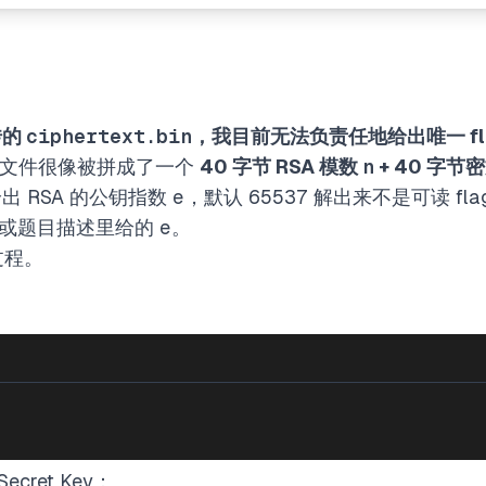
传的
ciphertext.bin
，我目前无法负责任地给出唯一 fl
字节文件很像被拼成了一个
40 字节 RSA 模数
n
+ 40 字节
 RSA 的公钥指数
e
，默认
65537
解出来不是可读 fl
，或题目描述里给的
e
。
过程。
ecret Key：