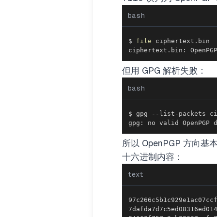
bash
$ 
file
ciphertext.bin: OpenPG
但用 GPG 解析失败：
bash
gpg: no valid OpenPGP 
所以 OpenPGP 方
十六进制内容：
text