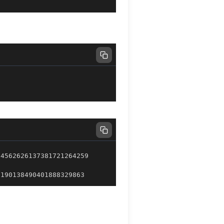
9190138490401888329863