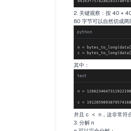
84163f757a2ab28337aefa
2. 关键观察：按 40 + 4
80 字节可以自然切成两
python
n 
=
 bytes_to_long
(
data
c 
=
 bytes_to_long
(
data
其中：
text
c = 191285989387957416
并且
c < n
，这非常符合
3. 分解 n
n
可以完全分解：