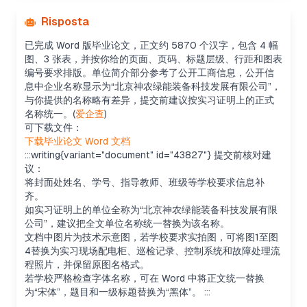
Risposta
已完成 Word 版毕业论文，正文约 5870 个汉字，包含 4 幅
图、3 张表，并按你给的页面、页码、标题层级、行距和图表
编号要求排版。单位简介部分参考了公开工商信息，公开信
息中企业名称显示为“北京神农绿能装备科技发展有限公司”，
与你提供的名称略有差异，提交前建议按实习证明上的正式
名称统一。(
爱企查
)
可下载文件：
下载毕业论文 Word 文档
:::writing{variant="document" id="43827"} 提交前核对建
议：
将封面处姓名、学号、指导教师、班级等学校要求信息补
齐。
如实习证明上的单位全称为“北京神农绿能装备科技发展有限
公司”，建议把全文单位名称统一替换为该名称。
文档中图片为技术示意图，若学校要求实拍图，可将图1至图
4替换为实习现场配电柜、巡检记录、控制系统和故障处理流
程照片，并保留原图名格式。
若学校严格检查字体名称，可在 Word 中将正文统一替换
为“宋体”，题目和一级标题替换为“黑体”。 :::