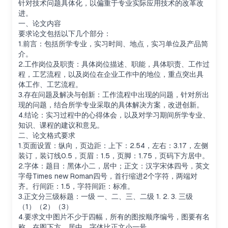
针对技术问题具体化，以偏重于专业实际应用技术的改革改
进。
一、论文内容
要求论文包括以下几个部分：
1.前言：包括所学专业，实习时间、地点，实习单位及产品简
介。
2.工作岗位及职责：具体岗位描述、职能，具体职责、工作过
程，工艺流程，以及岗位在企业工作中的地位，重点突出具
体工作、工艺流程。
3.存在问题及解决与创新：工作流程中出现的问题，针对所出
现的问题，结合所学专业采取的具体解决方案，改进创新。
4.结论：实习过程中的心得体会，以及对学习期间所学专业、
知识、课程的建议和意见。
二、论文格式要求
1.页面设置：纵向，页边距：上下：2.54，左右：3.17，左侧
装订，装订线0.5，页眉：1.5，页脚：1.75，页码下方居中。
2.字体：题目：黑体小二，居中；正文：汉字宋体四号，英文
字母Times new Roman四号，首行缩进2个字符，两端对
齐。行间距：1.5，字符间距：标准。
3.正文分三级标题：一级 一、二、三、二级 1. 2. 3. 三级
（1）（2）（3）
4.要求文中图片不少于四幅，所有的图按顺序编号，图要有名
称，在图下方，居中，字体比正文小一号。