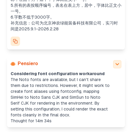
5.所有的表按顺序编号，表名在表上方，居中，字体比正文小
一号。
6.字数不低于3000字。
补充信息：公司为北京神农绿能装备科技有限公司，实习时
间是2025.9.1-2026.2.28
Pensiero
Considering font configuration workaround
The Noto fonts are available, but I can't share
them due to restrictions. However, it might work to
create font aliases using fontconfig, mapping
SimHei to Noto Sans CJK and SimSun to Noto
Serif CJK for rendering in the environment. By
setting this configuration, I could render the exact
fonts cleanly in the final docx.
Thought for 14m 34s