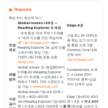
Risposta
핵심 차이 한눈에 보기
Global Issues ≈30권 ＋
Edge 4권
Reading Explorer 3–5권
- 세계·환경 12개 주제 × 3 레벨
고등 ELL (9-12학년)
→ “세계 이슈를 모든 학습자에
용 핵심 읽기·쓰기·문
게”
ngl.cengage.com
<br>
-
컨셉·
법 통합 프로그램,
Reading Explorer 3e: 실제 인물·
목표
Common Core·대학
스토리·HD 영상 기반,
진학 대비
TOEFL/IELTS형 문항 포함
ngl.cengage.com
eltngl.com
Global Issues: 초-중급(B1)까지
Fundamentals, A, B,
3 레벨
<br>
Reading Explorer:
레벨
C → Lexile 200-
A2–C1, 6 레벨 → 상위권(Lv 4-
범위
1100+로 중하-상급
5)에서 TOEFL 100 수준(C1) 도
까지 단계적 상승
달 가능
s-www.eltngl.com
Global Issues 1권≈24-32쪽 ×
30권 ≈ 800-900쪽
Edge 1권≈500-600
지문
<br>
Reading Explorer 1권≈200
쪽 × 4권 →
약 2,400
길이·
쪽 × 3-5권 ≈ 600-1000쪽 →
총
쪽
(학년별 교과서 수