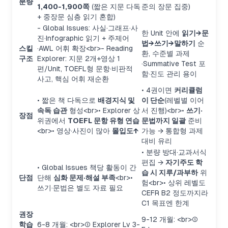
분량
1,400-1,900쪽
(짧은 지문 다독
준의 장문 집중)
+ 중장문 심층 읽기 혼합)
- Global Issues: 사실·그래프·사
한 Unit 안에
읽기→문
진·Infographic 읽기 + 주제어
법→쓰기→말하기
순
스킬
·AWL 어휘 확장
<br>
- Reading
환, 수준별 과제
구조
Explorer: 지문 2개+영상 1
·Summative Test 포
편/Unit, TOEFL형 문항·비판적
함·진도 관리 용이
사고, 핵심 어휘 재순환
• 4권이면
커리큘럼
• 짧은 책 다독으로
배경지식 및
이 단순
(레벨별 이어
속독 습관
형성
<br>
• Explorer 상
서 진행)
<br>
•
쓰기·
장점
위권에서
TOEFL 문항 유형 연습
문법까지 일괄
준비
<br>
• 영상·사진이 많아
몰입도↑
가능 → 통합형 과제
대비 유리
• 분량 방대·교과서식
편집 →
자기주도 학
• Global Issues 책당 활동이 간
습 시 지루/과부하
위
단점
단해
심화 문제·해설 부족
<br>
•
험
<br>
• 상위 레벨도
쓰기·문법은 별도 자료 필요
CEFR B2 정도까지라
C1 목표엔 한계
권장
9-12 개월:
<br>
①
학습
6-8 개월:
<br>
① Explorer Lv 3-