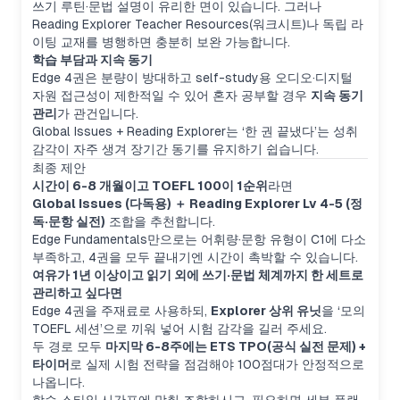
쓰기 루틴·문법 설명이 유리한 면이 있습니다. 그러나
Reading Explorer Teacher Resources(워크시트)나 독립 라
이팅 교재를 병행하면 충분히 보완 가능합니다.
학습 부담과 지속 동기
Edge 4권은 분량이 방대하고 self-study용 오디오·디지털
자원 접근성이 제한적일 수 있어 혼자 공부할 경우
지속 동기
관리
가 관건입니다.
Global Issues + Reading Explorer는 ‘한 권 끝냈다’는 성취
감각이 자주 생겨 장기간 동기를 유지하기 쉽습니다.
최종 제안
시간이 6-8 개월이고 TOEFL 100이 1순위
라면
Global Issues (다독용) ＋ Reading Explorer Lv 4-5 (정
독·문항 실전)
조합을 추천합니다.
Edge Fundamentals만으로는 어휘량·문항 유형이 C1에 다소
부족하고, 4권을 모두 끝내기엔 시간이 촉박할 수 있습니다.
여유가 1년 이상이고 읽기 외에 쓰기·문법 체계까지 한 세트로
관리하고 싶다면
Edge 4권을 주재료로 사용하되,
Explorer 상위 유닛
을 ‘모의
TOEFL 세션’으로 끼워 넣어 시험 감각을 길러 주세요.
두 경로 모두
마지막 6-8주에는 ETS TPO(공식 실전 문제) +
타이머
로 실제 시험 전략을 점검해야 100점대가 안정적으로
나옵니다.