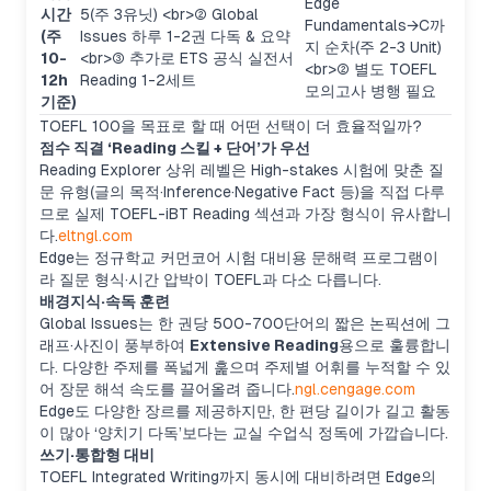
Edge
시간
5(주 3유닛)
<br>
② Global
Fundamentals→C까
(주
Issues 하루 1-2권 다독 & 요약
지 순차(주 2-3 Unit)
10-
<br>
③ 추가로 ETS 공식 실전서
<br>
② 별도 TOEFL
12h
Reading 1-2세트
모의고사 병행 필요
기준)
TOEFL 100을 목표로 할 때 어떤 선택이 더 효율적일까?
점수 직결 ‘Reading 스킬 + 단어’가 우선
Reading Explorer 상위 레벨은 High-stakes 시험에 맞춘 질
문 유형(글의 목적·Inference·Negative Fact 등)을 직접 다루
므로 실제 TOEFL-iBT Reading 섹션과 가장 형식이 유사합니
다.
eltngl.com
Edge는 정규학교 커먼코어 시험 대비용 문해력 프로그램이
라 질문 형식·시간 압박이 TOEFL과 다소 다릅니다.
배경지식·속독 훈련
Global Issues는 한 권당 500-700단어의 짧은 논픽션에 그
래프·사진이 풍부하여
Extensive Reading
용으로 훌륭합니
다. 다양한 주제를 폭넓게 훑으며 주제별 어휘를 누적할 수 있
어 장문 해석 속도를 끌어올려 줍니다.
ngl.cengage.com
Edge도 다양한 장르를 제공하지만, 한 편당 길이가 길고 활동
이 많아 ‘양치기 다독’보다는 교실 수업식 정독에 가깝습니다.
쓰기·통합형 대비
TOEFL Integrated Writing까지 동시에 대비하려면 Edge의