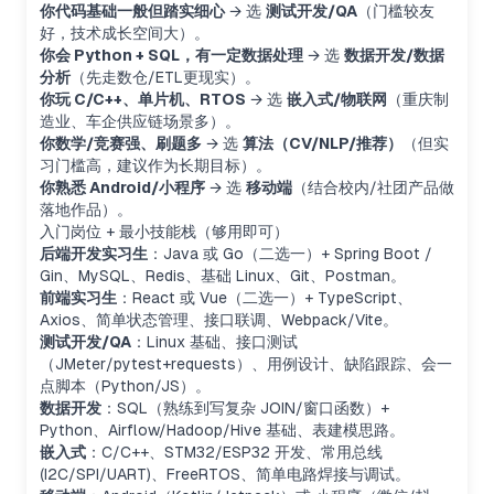
你代码基础一般但踏实细心
→ 选
测试开发/QA
（门槛较友
好，技术成长空间大）。
你会 Python + SQL，有一定数据处理
→ 选
数据开发/数据
分析
（先走数仓/ETL更现实）。
你玩 C/C++、单片机、RTOS
→ 选
嵌入式/物联网
（重庆制
造业、车企供应链场景多）。
你数学/竞赛强、刷题多
→ 选
算法（CV/NLP/推荐）
（但实
习门槛高，建议作为长期目标）。
你熟悉 Android/小程序
→ 选
移动端
（结合校内/社团产品做
落地作品）。
入门岗位 + 最小技能栈（够用即可）
后端开发实习生
：Java 或 Go（二选一）+ Spring Boot /
Gin、MySQL、Redis、基础 Linux、Git、Postman。
前端实习生
：React 或 Vue（二选一）+ TypeScript、
Axios、简单状态管理、接口联调、Webpack/Vite。
测试开发/QA
：Linux 基础、接口测试
（JMeter/pytest+requests）、用例设计、缺陷跟踪、会一
点脚本（Python/JS）。
数据开发
：SQL（熟练到写复杂 JOIN/窗口函数）+
Python、Airflow/Hadoop/Hive 基础、表建模思路。
嵌入式
：C/C++、STM32/ESP32 开发、常用总线
(I2C/SPI/UART)、FreeRTOS、简单电路焊接与调试。