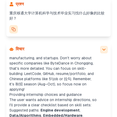
The user is asking about good directions for an
प्रश्न
internship in CS at Chongqing Yitong University,
suggesting fields like backend, frontend, mobile,
重庆移通大学计算机科学与技术毕业实习找什么好像的比较
data, AI, embedded, network/security, testing/QA,
好？
DevOps, and cloud. Local companies like Chang’an
Auto, Lifan (now part of Geely), and Tencent (with
a branch in Chongqing) could offer great
opportunities.
Providing internship advice for CS
For an internship in Chongqing, I'd suggest looking
विचार
into Internet, fintech, smart car/IoT,
manufacturing, and startups. Don't worry about
specific companies like ByteDance in Chongqing,
that's more detailed. You can focus on skill-
building: LeetCode, GitHub, resume/portfolio, and
Chinese platforms like 51job or 拉勾. Remember,
it's 秋招 season (Aug–Oct), so focus now on
applying!
Providing internship choices and guidance
The user wants advice on internship directions, so
I'll provide a clear checklist based on skill sets:
Suggested paths:
Engine development
,
Data/Algorithms
,
Embedded/Hardware
.