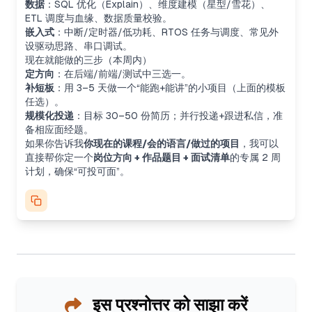
数据
：SQL 优化（Explain）、维度建模（星型/雪花）、
ETL 调度与血缘、数据质量校验。
嵌入式
：中断/定时器/低功耗、RTOS 任务与调度、常见外
设驱动思路、串口调试。
现在就能做的三步（本周内）
定方向
：在后端/前端/测试中三选一。
补短板
：用 3–5 天做一个“能跑+能讲”的小项目（上面的模板
任选）。
规模化投递
：目标 30–50 份简历；并行投递+跟进私信，准
备相应面经题。
如果你告诉我
你现在的课程/会的语言/做过的项目
，我可以
直接帮你定一个
岗位方向 + 作品题目 + 面试清单
的专属 2 周
计划，确保“可投可面”。
इस प्रश्नोत्तर को साझा करें