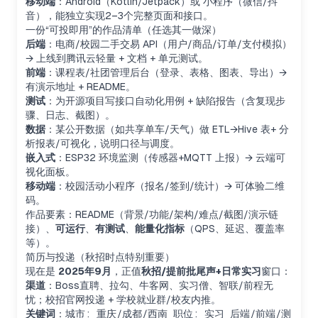
移动端
：Android（Kotlin/Jetpack）或 小程序（微信/抖
音），能独立实现2–3个完整页面和接口。
一份“可投即用”的作品清单（任选其一做深）
后端
：电商/校园二手交易 API（用户/商品/订单/支付模拟）
→ 上线到腾讯云轻量 + 文档 + 单元测试。
前端
：课程表/社团管理后台（登录、表格、图表、导出）→
有演示地址 + README。
测试
：为开源项目写接口自动化用例 + 缺陷报告（含复现步
骤、日志、截图）。
数据
：某公开数据（如共享单车/天气）做 ETL→Hive 表+ 分
析报表/可视化，说明口径与调度。
嵌入式
：ESP32 环境监测（传感器+MQTT 上报）→ 云端可
视化面板。
移动端
：校园活动小程序（报名/签到/统计）→ 可体验二维
码。
作品要素：README（背景/功能/架构/难点/截图/演示链
接）、
可运行
、
有测试
、
能量化指标
（QPS、延迟、覆盖率
等）。
简历与投递（秋招时点特别重要）
现在是
2025年9月
，正值
秋招/提前批尾声+日常实习
窗口：
渠道
：Boss直聘、拉勾、牛客网、实习僧、智联/前程无
忧；校招官网投递 + 学校就业群/校友内推。
关键词
：
城市: 重庆/成都/西南 职位: 实习 后端/前端/测