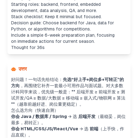
Starting roles: backend, frontend, embedded
development, data analysis, QA, and more.
Stack checklist: Keep it minimal but focused.
Decision guide: Choose backend for Java, data for
Python, or algorithms for competitions.
Include a simple 6-week preparation plan, focusing
on immediate actions for current season.
Thought for 36s
उत्तर
好问题！一句话先给结论：
先选“好上手+岗位多+可转正”的
方向
，再围绕它补齐一套最小可用作品与面试题。对大多数
计科同学来说，优先级一般是：** 后端开发 ≥ 前端开发 ≥ 测
试开发/QA ≥ 数据/大数据 ≥ 移动端 ≥ 嵌入式/物联网 ≥ 算法
**（越靠前越好进、岗位量更稳定）。
怎么选方向（快速自测）
你会 Java / 数据库 / Spring
→ 选
后端开发
（最稳妥，岗位
最多，易转正）。
你会 HTML/CSS/JS/React/Vue
→ 选
前端
（上手快，作
品直观）。