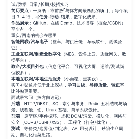
试/数据 日常/长期/校招实习
简历要点
：一页纸；靠前放「与你方向最匹配的项目」；每个项
目 3–4 行，写
任务-行动-结果
，数字化成果。
作品展示
：GitHub、在线 Demo、技术博客（掘金/CSDN）
至少占一个。
重庆/西南的机会在哪里
智能网联/汽车电子
（整车厂与供应链、车载软件、测试验
证）。
工业互联网/制造业数字化
（MES、设备上云、边缘网关、数
据平台）。
政企/大项目外包
（信息化平台、可视化大屏、运维/测试岗
位较多）。
本地互联网/本地生活服务
（小而稳，重实践）。
实习补贴通常低于北上深杭，
学习曲线、导师质量、转正率
比补贴更重要。
面试最常问（按方向速记）
后端
：HTTP/REST、SQL 索引与事务、Redis 五种结构与场
景、线程池、锁、Linux 基础、简单系统设计。
前端
：原型链/事件循环、虚拟 DOM/渲染、模块化、网络与
安全（CORS/CSRF/XSS）、工程化（打包/优化）。
测试
：等价类/边界值/判定表、API 用例设计、缺陷生命周
期、自动化框架思路。