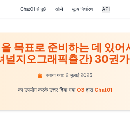
Chat01 से पूछें
खोजें
मूल्य निर्धारण
API
점을 목표로 준비하는 데 있어
셔널지오그래픽출간) 30권가량 
बनाया गया: 2 जुलाई 2025
का उपयोग करके उत्तर दिया गया
O3
द्वारा
Chat01