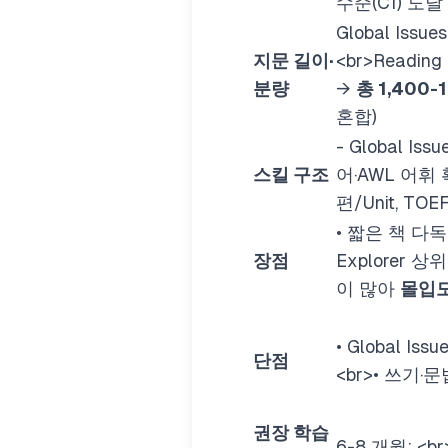
수준(C1) 도
Global Issu
지문 길이·
<br>
Reading
분량
→
총 1,400-
혼합)
- Global Is
스킬 구조
어·AWL 어휘
편/Unit, T
• 짧은 책 다
장점
Explorer 
이 많아
몰입
• Global I
단점
<br>
• 쓰기·
권장 학습
6-8 개월:
<br