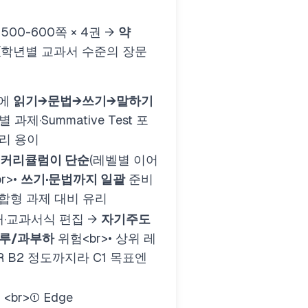
≈500-600쪽 × 4권 →
약
(학년별 교과서 수준의 장문
안에
읽기→문법→쓰기→말하기
 과제·Summative Test 포
관리 용이
커리큘럼이 단순
(레벨별 이어
br>
•
쓰기·문법까지 일괄
준비
통합형 과제 대비 유리
대·교과서식 편집 →
자기주도
지루/과부하
위험
<br>
• 상위 레
R B2 정도까지라 C1 목표엔
:
<br>
① Edge