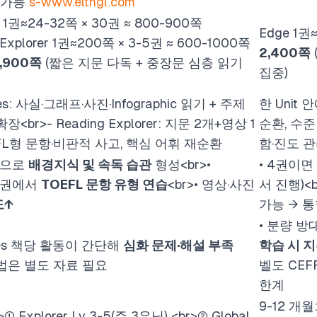
달 가능
s-www.eltngl.com
es 1권≈24-32쪽 × 30권 ≈ 800-900쪽
Edge 1권
 Explorer 1권≈200쪽 × 3-5권 ≈ 600-1000쪽
2,400쪽
1,900쪽
(짧은 지문 다독 + 중장문 심층 읽기
집중)
sues: 사실·그래프·사진·Infographic 읽기 + 주제
한 Unit 
 확장
<br>
- Reading Explorer: 지문 2개+영상 1
순환, 수준별
OEFL형 문항·비판적 사고, 핵심 어휘 재순환
함·진도 
독으로
배경지식 및 속독 습관
형성
<br>
•
• 4권이면
상위권에서
TOEFL 문항 유형 연습
<br>
• 영상·사진
서 진행)
<
도↑
가능 → 
• 분량 방
ssues 책당 활동이 간단해
심화 문제·해설 부족
학습 시 
문법은 별도 자료 필요
벨도 CEF
한계
9-12 개월
>
① Explorer Lv 3-5(주 3유닛)
<br>
② Global