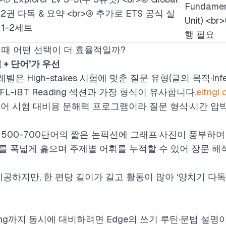
Fundame
1-2권 다독 & 요약
<br>
③ 추가로 ETS 공식 실
Unit)
<br>
 1-2세트
행 필요
 할 때 어떤 선택이 더 효율적일까?
킬 + 단어’가 우선
위 레벨은 High-stakes 시험에 맞춘 질문 유형(글의 목적·Infere
L-iBT Reading 섹션과 가장 형식이 유사합니다.
eltngl
코어 시험 대비용 문해력 프로그램이라 질문 형식·시간 압박
한 권당 500-700단어의 짧은 논픽션에 그래프·사진이 풍부하
를 폭넓게 훑으며 주제별 어휘를 누적할 수 있어 장문 해
제공하지만, 한 편당 길이가 길고 활동이 많아 ‘양치기 다
 Writing까지 동시에 대비하려면 Edge의 쓰기 루틴·문법 