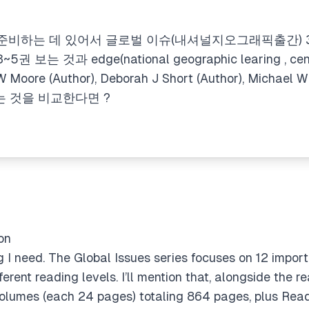
 준비하는 데 있어서 글로벌 이슈(내셔널지오그래픽출간) 
는 것과 edge(national geographic learing , ce
re (Author), Deborah J Short (Author), Michael W S
권 보는 것을 비교한다면 ?
on
g I need. The
Global Issues
series focuses on 12 import
fferent reading levels. I’ll mention that, alongside the
olumes (each 24 pages) totaling 864 pages, plus
Read