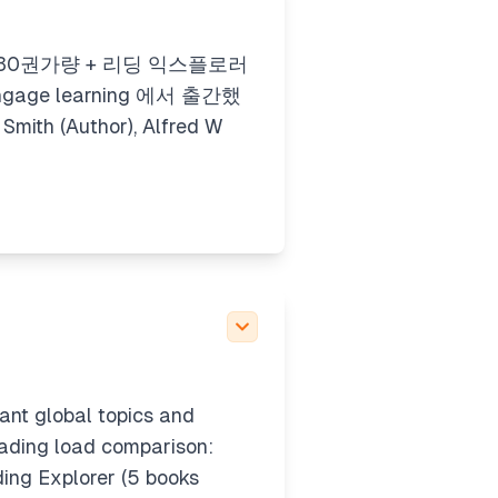
30권가량 + 리딩 익스플로러
ngage learning 에서 출간했
mith (Author), Alfred W
ant global topics and
 reading load comparison:
ing Explorer
(5 books