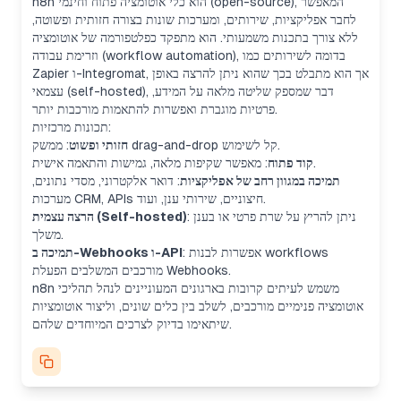
n8n הוא כלי אוטומציה פתוח וחינמי (open-source), המאפשר
לחבר אפליקציות, שירותים, ומערכות שונות בצורה חזותית ופשוטה,
ללא צורך בתכנות משמעותי. הוא מתפקד כפלטפורמה של אוטומציה
וזרימת עבודה (workflow automation), בדומה לשירותים כמו
Zapier ו-Integromat, אך הוא מתבלט בכך שהוא ניתן להרצה באופן
עצמאי (self-hosted), דבר שמספק שליטה מלאה על המידע,
פרטיות מוגברת ואפשרות להתאמות מורכבות יותר.
תכונות מרכזיות:
: ממשק drag-and-drop קל לשימוש.
חזותי ופשוט
: מאפשר שקיפות מלאה, גמישות והתאמה אישית.
קוד פתוח
תמיכה במגוון רחב של אפליקציות
: דואר אלקטרוני, מסדי נתונים,
מערכות CRM, APIs חיצוניים, שירותי ענן, ועוד.
: ניתן להריץ על שרת פרטי או בענן
הרצה עצמית (Self-hosted)
משלך.
: אפשרות לבנות workflows
תמיכה ב-Webhooks ו-API
מורכבים המשלבים הפעלת Webhooks.
n8n משמש לעיתים קרובות בארגונים המעוניינים לנהל תהליכי
אוטומציה פנימיים מורכבים, לשלב בין כלים שונים, וליצור אוטומציות
שיתאימו בדיוק לצרכים המיוחדים שלהם.