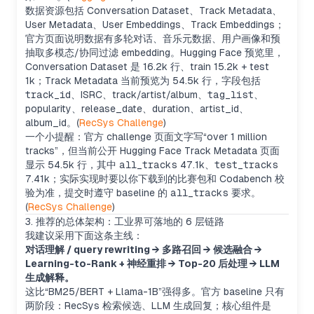
数据资源包括 Conversation Dataset、Track Metadata、
User Metadata、User Embeddings、Track Embeddings；
官方页面说明数据有多轮对话、音乐元数据、用户画像和预
抽取多模态/协同过滤 embedding。Hugging Face 预览里，
Conversation Dataset 是 16.2k 行、train 15.2k + test
1k；Track Metadata 当前预览为 54.5k 行，字段包括
track_id
、ISRC、track/artist/album、
tag_list
、
popularity、release_date、duration、artist_id、
album_id。(
RecSys Challenge
)
一个小提醒：官方 challenge 页面文字写“over 1 million
tracks”，但当前公开 Hugging Face Track Metadata 页面
显示 54.5k 行，其中
all_tracks
47.1k、
test_tracks
7.41k；实际实现时要以你下载到的比赛包和 Codabench 校
验为准，提交时遵守 baseline 的
all_tracks
要求。
(
RecSys Challenge
)
3. 推荐的总体架构：工业界可落地的 6 层链路
我建议采用下面这条主线：
对话理解 / query rewriting → 多路召回 → 候选融合 →
Learning-to-Rank + 神经重排 → Top-20 后处理 → LLM
生成解释。
这比“BM25/BERT + Llama-1B”强得多。官方 baseline 只有
两阶段：RecSys 检索候选、LLM 生成回复；核心组件是