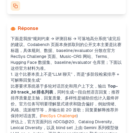
Réponse
下面是我按“规则约束 → 评测目标 → 可落地高分系统”读完后
的建议。Codabench 页面本身抓取到的公开文本主要是比赛
标题，具体规则、数据、baseline/evaluator 分散在官方
RecSys Challenge 页面、Music-CRS 网站、Terms、
Hugging Face 数据集、baseline/evaluator 仓库里；下面以
这些官方材料为准。
1. 这个比赛本质上不是“LLM 聊天”，而是“多阶段检索排序 +
可解释回复生成”
比赛要求系统基于多轮对话历史和用户上下文，输出
Top-
20 track_id 排名列表
，同时生成一段自然语言回复；推荐
排序质量是主轴，回复质量、多样性是辅助但也计入最终评
价。官方任务写明要理解显式请求和隐含偏好，例如情绪、
风格、流派细节等，并输出前 20 首歌；回复要解释推荐并
保持对话连贯。(
RecSys Challenge
)
评估上，官方页面列出 nDCG@20、Catalog Diversity、
Lexical Diversity，以及 blind set 上由 Gemini 系列模型做