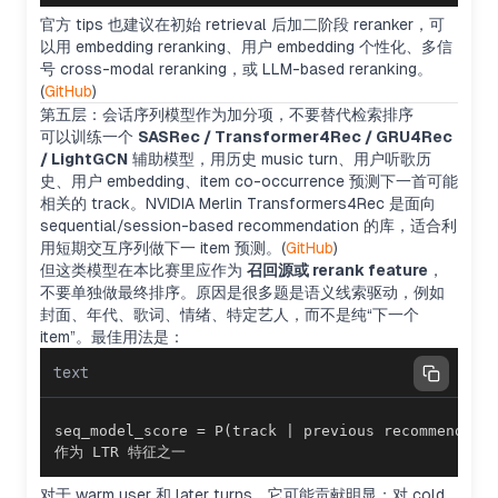
官方 tips 也建议在初始 retrieval 后加二阶段 reranker，可
以用 embedding reranking、用户 embedding 个性化、多信
号 cross-modal reranking，或 LLM-based reranking。
(
GitHub
)
第五层：会话序列模型作为加分项，不要替代检索排序
可以训练一个
SASRec / Transformer4Rec / GRU4Rec
/ LightGCN
辅助模型，用历史 music turn、用户听歌历
史、用户 embedding、item co-occurrence 预测下一首可能
相关的 track。NVIDIA Merlin Transformers4Rec 是面向
sequential/session-based recommendation 的库，适合利
用短期交互序列做下一 item 预测。(
GitHub
)
但这类模型在本比赛里应作为
召回源或 rerank feature
，
不要单独做最终排序。原因是很多题是语义线索驱动，例如
封面、年代、歌词、情绪、特定艺人，而不是纯“下一个
item”。最佳用法是：
text
作为 LTR 特征之一
对于 warm user 和 later turns，它可能贡献明显；对 cold