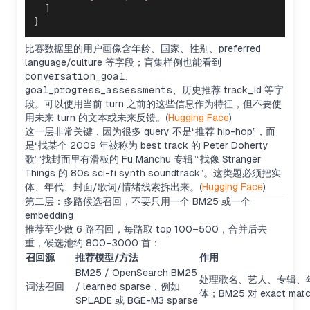
]
}
比赛数据里的用户画像含年龄、国家、性别、preferred
language/culture 等字段；盲集样例也能看到
conversation_goal
、
goal_progress_assessments
、历史推荐 track_id 等字
段。可以使用当前 turn 之前的这些信息作为特征，但不要使
用未来 turn 的文本或未来反馈。(
Hugging Face
)
这一层非常关键，因为很多 query 不是“推荐 hip-hop”，而
是“找某个 2009 年被称为 best track 的 Peter Doherty
歌”“找封面里有滑板的 Fu Manchu 专辑”“找像 Stranger
Things 的 80s sci-fi synth soundtrack”。这类题必须把实
体、年代、封面/歌词/情绪线索拆出来。(
Hugging Face
)
第二层：多路候选召回，不要只用一个 BM25 或一个
embedding
推荐至少做 6 路召回，每路取 top 100–500，合并后去
重，候选池约 800–3000 首：
召回源
推荐模型/方法
作用
BM25 / OpenSearch BM25
处理歌名、艺人、专辑、
词法召回
/ learned sparse，例如
体；BM25 对 exact ma
SPLADE 或 BGE-M3 sparse