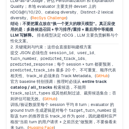
LLM-as-a-Judge，评估 Personalization 和 Explanation
Quality；本地 evaluator 主要支持 devset 上的
nDCG@1/10/20、catalog diversity、Distinct-2 lexical
diversity。(
RecSys Challenge
)
结论：不要把重点放在“换一个更大的聊天模型”。真正应使
用的是：多路候选召回 + 学习排序/重排 + 最后用中等规模
LLM 写解释。
排名模型决定 nDCG，LLM 主要负责解释与个
性化文案。
2. 关键规则与约束：这些会直接影响建模方案
提交 JSON 必须包含
session_id
、
user_id
、
turn_number
、
predicted_track_ids
、
predicted_response
；每个 session × turn 都要预测，
predicted_track_ids
最多 20 个、不可重复、顺序代表
相关性、track_id 必须来自 Track Metadata。(
GitHub
)
官方 baseline 特别强调：推理时必须从
entire track
catalog / all_tracks
检索候选，不能用
track_split_types
或其他机制过滤、裁剪候选集合；否
则评估可能无效。(
GitHub
)
训练/验证数据里每个 session 平均 8 turn；evaluator 的
ground truth 生成逻辑是对每个
target_turn_number
提
取该 turn 的推荐音乐 track_id 作为 gold，因此建模时应严
格按“当前 turn 的用户请求 + 之前历史”做预测，不要偷看未
来 turn。(
Hugging Face
)