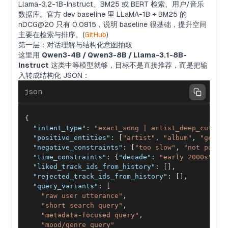
Llama-3.2-1B-Instruct、BM25 或 BERT 检索、用户/音乐
数据库。官方 dev baseline 里 LLaMA-1B + BM25 的
nDCG@20 只有 0.0815，说明 baseline 很基础，提升空间
主要在检索与排序。(
GitHub
)
第一层：对话理解与结构化意图抽取
这里用
Qwen3-4B / Qwen3-8B / Llama-3.1-8B-
Instruct
这类中等模型就够，目标不是直接推荐，而是把输
入转成结构化 JSON：
json
{
"intent_type"
:
"exact_song | artist_deep_cut | 
"positive_entities"
:
[
"artist"
,
"album"
,
"genre
"negative_constraints"
:
[
"too slow"
,
"not pop"
]
"time_constraints"
:
{
"decade"
:
"early 2000s"
}
,
"liked_track_ids_from_history"
:
[
]
,
"rejected_track_ids_from_history"
:
[
]
,
"query_variants"
:
[
"raw user utterance"
,
"short search query"
,
"metadata-focused query"
,
"mood/genre query"