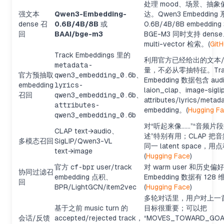
处理 mood、场景、抽
强文本
Qwen3-Embedding-
达。Qwen3 Embeddin
dense 召
0.6B/4B/8B
或
0.6B/4B/8B embedding
回
BAAI/bge-m3
BGE-M3 同时支持 dense
multi-vector 检索。(
Git
Track Embeddings 里的
利用官方已经给出的文本/
metadata-
量，不必从零抽特征。Tra
官方预抽取
qwen3_embedding_0.6b
、
Embedding 数据包含 aud
embedding
lyrics-
laion_clap、image-sigl
召回
qwen3_embedding_0.6b
、
attributes/lyrics/meta
attributes-
embedding。(
Hugging F
qwen3_embedding_0.6b
对“听起来像……”“音频片段
CLAP text→audio、
述”特别有用；CLAP 把
多模态召回
SigLIP/Qwen3-VL
同一 latent space
text→image
(
Hugging Face
)
官方
cf-bpr
user/track
对 warm user 和历史偏
协同过滤召
embedding 点积、
Embedding 数据有 128 
回
BPR/LightGCN/item2vec
(
Hugging Face
)
多轮对话里，用户对上一
基于之前 music turn 的
目标很重要；可以把
会话/反馈
accepted/rejected track，
“MOVES_TOWARD_GO