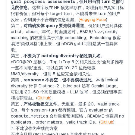
goal_progress_assessments
，但只用当前 turn 之前可
见的信息
。这些字段在 HF 预览里存在，对理解用户真实目标
很有价值；但对每个 target turn，不能看未来 turn 的用户
反应，否则属于不合理的信息泄漏。(
Hugging Face
)
第二，
对精确实体 query 要走特殊通道
。例如用户提到具体
artist、album、年代、封面描述时，BM25/fuzzy/entity
matching 的权重应高于抽象 embedding。Embedding 很容
易把“类似风格”排上来，但 nDCG gold 可能是某一首具体
歌。
第三，
不要为了 catalog diversity 牺牲前几名
。
nDCG@20 是核心，Top 1/Top 5 的相关性远比“全局多推荐
一些不同歌”重要。可以在第 10–20 位做轻微
MMR/diversity，但前 5 位应完全按相关性。
第四，
response 不要空，也不要模板过死
。本地 lexical
diversity 计算 Distinct-2，blind set 还有 Gemini judge。
可以用 20–50 个高质量模板 + LLM 改写，但必须保留事实
和推荐理由。(
GitHub
)
第五，
严格校验提交文件
。无重复、最多 20、valid track
IDs、每个 session-turn 都有预测。官方 evaluator 的
compute_metrics
会对重复预测报错，README 也强调 no
duplicates、order matters、valid track IDs。(
GitHub
)
7. 不建议作为主线的方案
不建议只用 GPT/Qwen/Llama 直接生成 track_id。