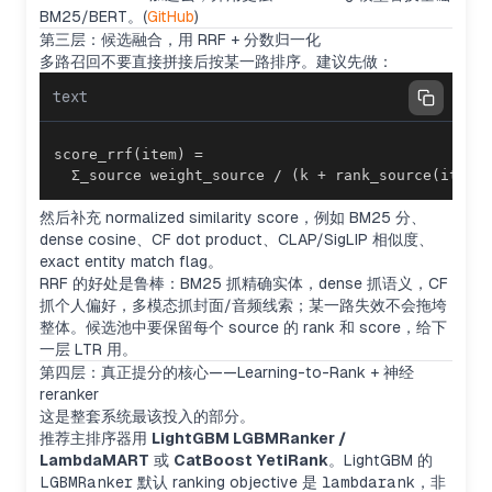
BM25/BERT。(
GitHub
)
第三层：候选融合，用 RRF + 分数归一化
多路召回不要直接拼接后按某一路排序。建议先做：
text
  Σ_source weight_source / (k + rank_source(item)
然后补充 normalized similarity score，例如 BM25 分、
dense cosine、CF dot product、CLAP/SigLIP 相似度、
exact entity match flag。
RRF 的好处是鲁棒：BM25 抓精确实体，dense 抓语义，CF
抓个人偏好，多模态抓封面/音频线索；某一路失效不会拖垮
整体。候选池中要保留每个 source 的 rank 和 score，给下
一层 LTR 用。
第四层：真正提分的核心——Learning-to-Rank + 神经
reranker
这是整套系统最该投入的部分。
推荐主排序器用
LightGBM LGBMRanker /
LambdaMART
或
CatBoost YetiRank
。LightGBM 的
LGBMRanker
默认 ranking objective 是
lambdarank
，非