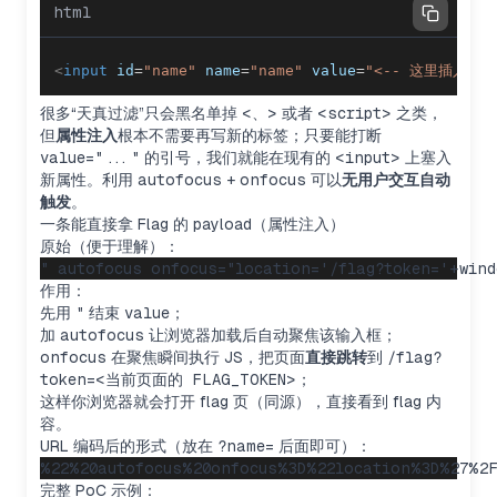
html
<
input
id
=
"
name
"
name
=
"
name
"
value
=
"
<-- 这里插入你的
很多“天真过滤”只会黑名单掉
<
、
>
或者
<script>
之类，
但
属性注入
根本不需要再写新的标签；只要能打断
value="..."
的引号，我们就能在现有的
<input>
上塞入
新属性。利用
autofocus
+
onfocus
可以
无用户交互自动
触发
。
一条能直接拿 Flag 的 payload（属性注入）
原始（便于理解）：
作用：
先用
"
结束
value
；
加
autofocus
让浏览器加载后自动聚焦该输入框；
onfocus
在聚焦瞬间执行 JS，把页面
直接跳转
到
/flag?
token=<当前页面的 FLAG_TOKEN>
；
这样你浏览器就会打开 flag 页（同源），直接看到 flag 内
容。
URL 编码后的形式（放在
?name=
后面即可）：
完整 PoC 示例：