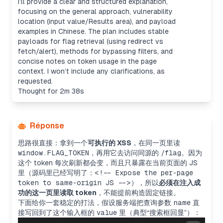
I’ll provide a clear and structured explanation,
focusing on the general approach, vulnerability
location (input value/Results area), and payload
examples in Chinese. The plan includes stable
payloads for flag retrieval (using redirect vs
fetch/alert), methods for bypassing filters, and
concise notes on token usage in the page
context. I won’t include any clarifications, as
requested.
Thought for 2m 38s
Réponse
思路很直接：拿到一个
可执行的 XSS
，在同一页里读
window.FLAG_TOKEN
，再用它去访问同源的
/flag
。因为
这个 token 每次刷新都会变，而且只暴露在当前页面的 JS
里（源码里已经写明了：
<!-- Expose the per-page
token to same-origin JS -->
），所以
必须在注入成
功的这一页里读取 token
，不能提前构造固定链接。
下面给你一套稳定的打法，假设服务端把查询参数
name
直
接写回到了这个输入框的
value
里（典型“搜索框回显”）：