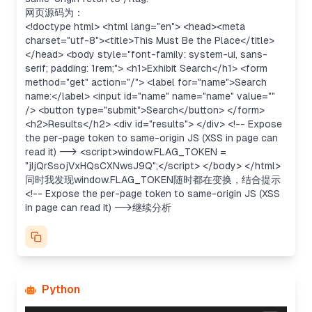
网页源码为：
<!doctype html>
<html lang="en"> <head><meta
charset="utf-8"><title>This Must Be the Place</title>
</head> <body style="font-family: system-ui, sans-
serif; padding: 1rem;"> <h1>Exhibit Search</h1> <form
method="get" action="/"> <label for="name">Search
name:</label> <input id="name" name="name" value=""
/> <button type="submit">Search</button> </form>
<h2>Results</h2> <div id="results">
</div>
<!-- Expose
the per-page token to same-origin JS (XSS in page can
read it) -->
<script>window.FLAG_TOKEN =
"jIjQrSsojVxHQsCXNwsJ9Q";</script>
</body> </html>
同时我发现window.FLAG_TOKEN随时都在变换，结合提示
<!-- Expose the per-page token to same-origin JS (XSS
in page can read it) -->继续分析
Python