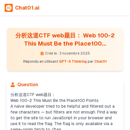
Chat01.ai
分析这道CTF web题目： Web 100-2
This Must Be the Place100...
Créé le : 3 novembre 2025
Répondu en utilisant
GPT-5 Thinking
par
Chat01
Question
分析这道CTF web题目：
Web 100-2 This Must Be the Place100 Points
A naïve developer tried to be helpful and filtered out a
few characters — but filters are not enough. Find a way
to get the site to run JavaScript in your browser and
use it to read the flag. The flag is only available via a
same-origin fetch to /flag.