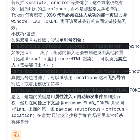
若只拦
<script>
、
onerror
等关键字，这个方案仍然有
效，因为用到的是
onfocus
，而不是那些常见黑名单项。
Token 每页都变，
XSS 代码必须在注入成功的那一页里
去读
window.FLAG_TOKEN
。离开该页或先行构造固定链接都无
效。
小技巧/备选
如果双引号被过滤，尝试
单引号闭合
：
如果把
on...
黑了，但你的输入还会被插进页面其他位置
（比如
#results
里用
innerHTML
渲染），可以换
元素注
入
（需要能打出
<
）：
真把括号也过滤了，可以继续用
location=
这种
无括号
的
写法；或者用模板字符串：
总之，这题的关键是用
属性注入 + 自动触发事件
拿到执行
权，然后在
同源上下文
里读
window.FLAG_TOKEN
并访问
/flag
。上面的第一条 payload（
autofocus
+
onfocus
+
location
）在这类“只过滤了少数字符”的场景里非常通杀。
祝你拿分！