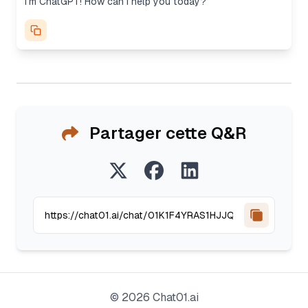
I'm ChatGPT! How can I help you today?
Partager cette Q&R
©
2026
Chat01.ai