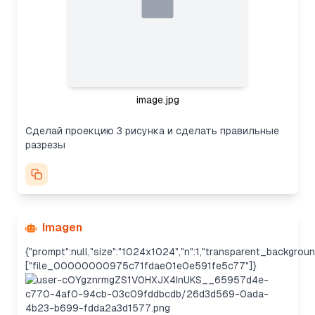
image.jpg
Сделай проекцию 3 рисунка и сделать правильные
разрезы
Imagen
{"prompt":null,"size":"1024x1024","n":1,"transparent_backgroun
["file_00000000975c71fdae01e0e591fe5c77"]}