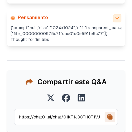
Pensamiento
{"prompt":null,"size":"1024x1024","n":1,"transparent_backgroun
["file_00000000975c71fdae01e0e591fe5c77"]}
Thought for 1m 55s
Compartir este Q&A