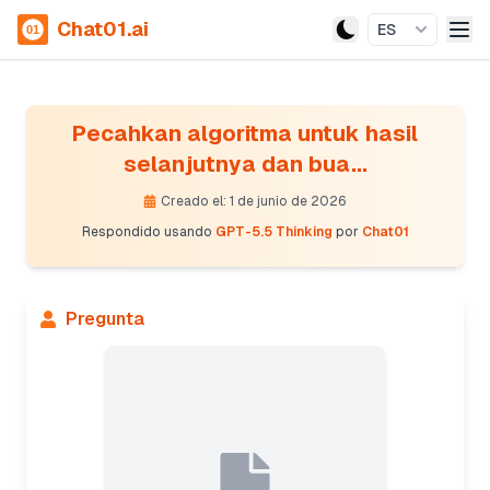
Chat01.ai
ES
Pecahkan algoritma untuk hasil
selanjutnya dan bua...
Creado el: 1 de junio de 2026
Respondido usando
GPT-5.5 Thinking
por
Chat01
Pregunta