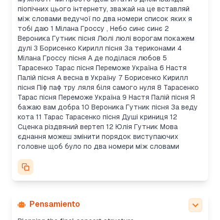
Creating a warm, simple concert script with
піопічних цього інтернету, зважай на це вставляй
context and order
між словами ведучої по два номери список яких я
The user wants a short, simple script with cheerful
тобі даю 1 Мілана Гроссу , Небо синє синє 2
language, focusing on celebration and support.
Вероника Гутник пісня Люлі люлі ворогам покажем
The script incorporates truths about the ongoing
дулі 3 Борисенко Кирилл пісня За териконами 4
war but avoids heavy talk of heroism. I need 5-7
Мілана Гроссу пісня А де поділася любов 5
host speeches, each introducing two
Тарасенко Тарас пісня Переможе Україна 6 Настя
performances, with light references to the Day of
Палій пісня А весна в Україну 7 Борисенко Кирилл
Persons with Disabilities. I’ll structure the program
пісня Піф паф тру ляля біля самого нуля 8 Тарасенко
with a positive, uplifting tone, using the normalized
Тарас пісня Переможе Україна 9 Настя Палій пісня Я
Ukrainian language. The concert order will be
бажаю вам добра 10 Вероника Гутник пісня За веду
adjusted to reflect thematic flow.
кота 11 Тарас Тарасенко пісня Душі криниця 12
Structuring concert segments with thematic flow
Сценка різдвяний вертеп 12 Юлія Гутник Мова
I’ll organize the concert by thematic segments.
єднання можеш змінити порядок виступаючих
The first will be warm and patriotic, focusing on
головне щоб було по два номери між словами
Ukraine and peace. The next will highlight spring
and war, followed by humorous and playful songs.
Later, I’ll turn to love and joy, leading into the final
segment with Christmas and unity themes. Each
segment will have two songs, creating a balanced
flow. This should give a nice structure for the
Pensamiento
event.