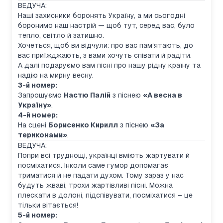
ВЕДУЧА:
Наші захисники боронять Україну, а ми сьогодні
боронимо наш настрій — щоб тут, серед вас, було
тепло, світло й затишно.
Хочеться, щоб ви відчули: про вас пам’ятають, до
вас приїжджають, з вами хочуть співати й радіти.
А далі подаруємо вам пісні про нашу рідну країну та
надію на мирну весну.
3-й номер:
Запрошуємо
Настю Палій
з піснею
«А весна в
Україну»
.
4-й номер:
На сцені
Борисенко Кирилл
з піснею
«За
териконами»
.
ВЕДУЧА:
Попри всі труднощі, українці вміють жартувати й
посміхатися. Інколи саме гумор допомагає
триматися й не падати духом. Тому зараз у нас
будуть жваві, трохи жартівливі пісні. Можна
плескати в долоні, підспівувати, посміхатися – це
тільки вітається!
5-й номер: