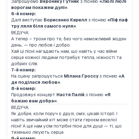
Запрошуємо
Веронику Гутник
з піснею
«Люлі люлі
ворогам покажем дулі»
.
6-й номер:
Далі виступає
Борисенко Кирилл
з піснею
«Піф паф
тру ляля біля самого нуля»
.
ВЕДУЧА:
А тепер – трохи про те, без чого неможливий жоден
день, — про любов і добро.
Хай ці пісні нагадають нам, що навіть у час війни
серце кожної людини потребує тепла, ніжності та
добрих слів.
7-й номер:
На сцену запрошується
Мілана Гроссу
з піснею
«А
де поділася любов»
.
8-й номер:
Продовжує концерт
Настя Палій
з піснею
«Я
бажаю вам добра»
.
ВЕДУЧА:
Як добре, коли поруч є друзі, сміх, цікаві історії. І
навіть звичайний кіт може стати героєм веселої
пісні! А ще нам усім потрібні пісні для душі — ті, що
тихенько лікують серце.
9-й номер: