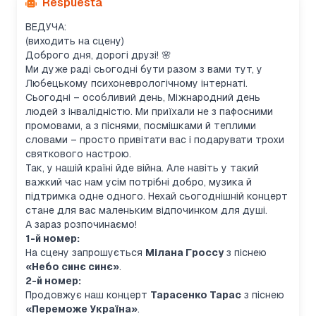
Respuesta
ВЕДУЧА:
(виходить на сцену)
Доброго дня, дорогі друзі! 🌸
Ми дуже раді сьогодні бути разом з вами тут, у
Любецькому психоневрологічному інтернаті.
Сьогодні – особливий день, Міжнародний день
людей з інвалідністю. Ми приїхали не з пафосними
промовами, а з піснями, посмішками й теплими
словами – просто привітати вас і подарувати трохи
святкового настрою.
Так, у нашій країні йде війна. Але навіть у такий
важкий час нам усім потрібні добро, музика й
підтримка одне одного. Нехай сьогоднішній концерт
стане для вас маленьким відпочинком для душі.
А зараз розпочинаємо!
1-й номер:
На сцену запрошується
Мілана Гроссу
з піснею
«Небо синє синє»
.
2-й номер:
Продовжує наш концерт
Тарасенко Тарас
з піснею
«Переможе Україна»
.