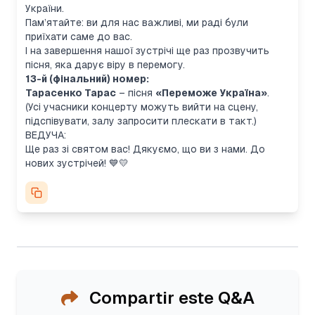
України.
Пам’ятайте: ви для нас важливі, ми раді були
приїхати саме до вас.
І на завершення нашої зустрічі ще раз прозвучить
пісня, яка дарує віру в перемогу.
13-й (фінальний) номер:
Тарасенко Тарас
– пісня
«Переможе Україна»
.
(Усі учасники концерту можуть вийти на сцену,
підспівувати, залу запросити плескати в такт.)
ВЕДУЧА:
Ще раз зі святом вас! Дякуємо, що ви з нами. До
нових зустрічей! 💙💛
Compartir este Q&A