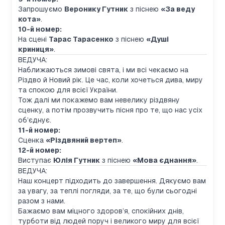
Запрошуємо
Веронику Гутник
з піснею
«За веду
кота»
.
10-й номер:
На сцені
Тарас Тарасенко
з піснею
«Душі
криниця»
.
ВЕДУЧА:
Наближаються зимові свята, і ми всі чекаємо на
Різдво й Новий рік. Це час, коли хочеться дива, миру
та спокою для всієї України.
Тож далі ми покажемо вам невелику різдвяну
сценку, а потім прозвучить пісня про те, що нас усіх
об’єднує.
11-й номер:
Сценка
«Різдвяний вертеп»
.
12-й номер:
Виступає
Юлія Гутник
з піснею
«Мова єднання»
.
ВЕДУЧА:
Наш концерт підходить до завершення. Дякуємо вам
за увагу, за теплі погляди, за те, що були сьогодні
разом з нами.
Бажаємо вам міцного здоров’я, спокійних днів,
турботи від людей поруч і великого миру для всієї