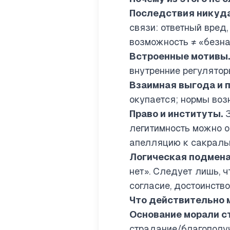
Последствия никуда
связи: ответный вред
возможность ≠ «безна
Встроенные мотивы.
внутренние регулятор
Взаимная выгода и 
окупается; нормы воз
Право и институты.
З
легитимность можно о
апелляцию к сакраль
Логическая подмена
нет». Следует лишь, 
согласие, достоинство
Что действительно 
Основание морали с
страдание/благополучи