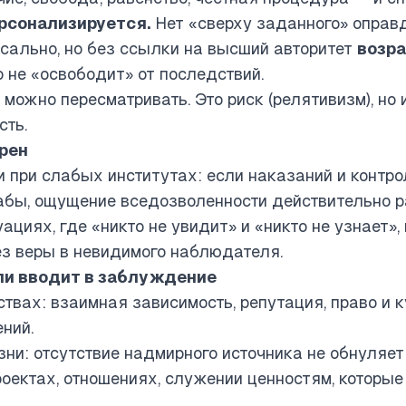
рсонализируется.
Нет «сверху заданного» оправд
сально, но без ссылки на высший авторитет
возр
о не «освободит» от последствий.
можно пересматривать. Это риск (релятивизм), но 
сть.
ерен
и при слабых институтах: если наказаний и контрол
бы, ощущение вседозволенности действительно ра
циях, где «никто не увидит» и «никто не узнает»,
з веры в невидимого наблюдателя.
или вводит в заблуждение
твах: взаимная зависимость, репутация, право и 
ний.
ни: отсутствие надмирного источника не обнуляет
роектах, отношениях, служении ценностям, которы