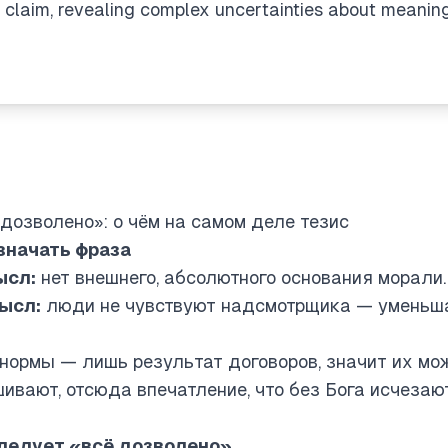
 claim, revealing complex uncertainties about meaning,
ё дозволено»: о чём на самом деле тезис
значать фраза
ысл:
нет внешнего, абсолютного основания морали.
ысл:
люди не чувствуют надсмотрщика — уменьша
нормы — лишь результат договоров, значит их мо
шивают, отсюда впечатление, что без Бога исчезаю
следует «всё дозволено»