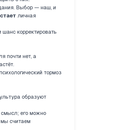
ания. Выбор — наш, и
астает
личная
и шанс корректировать
я почти нет, а
стёт.
 психологический тормоз
культура образуют
 смысл; его можно
е мы считаем