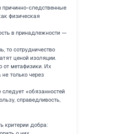
 причинно-следственные
 как физическая
ность в принадлежности —
ь, то сотрудничество
атят ценой изоляции.
 от метафизики. Их
 не только через
е следует «обязанностей
льзу, справедливость,
ь критерии добра:
рить о них.