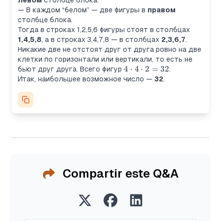
левом
столбце блока.
— В каждом “белом” — две фигуры в
правом
столбце блока.
Тогда в строках 1,2,5,6 фигуры стоят в столбцах
1,4,5,8
, а в строках 3,4,7,8 — в столбцах
2,3,6,7
.
Никакие две не отстоят друг от друга ровно на две
клетки по горизонтали или вертикали, то есть не
4\cdot4\cdot2=32
4
⋅
4
⋅
2
=
32
бьют друг друга. Всего фигур
.
Итак, наибольшее возможное число —
32
.
Compartir este Q&A