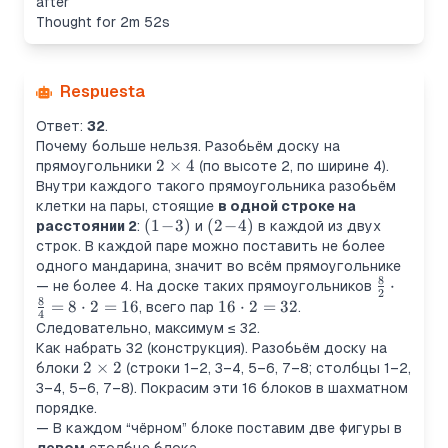
after
Thought for 2m 52s
Respuesta
Ответ:
32
.
Почему больше нельзя. Разобьём доску на
2\times4
2
×
4
прямоугольники
(по высоте 2, по ширине 4).
Внутри каждого такого прямоугольника разобьём
клетки на пары, стоящие
в одной строке на
(1\!-
(
1
−
3
)
(2\!-
(
2
−
4
)
расстоянии 2
:
и
в каждой из двух
\!3)
\!4)
строк. В каждой паре можно поставить не более
одного мандарина, значит во всём прямоугольнике
8
\frac{8}
⋅
— не более 4. На доске таких прямоугольников
2
8
{2}\cdot
=
8
⋅
2
=
16
16\cdot2=32
16
⋅
2
=
32
, всего пар
.
4
\frac{8}
Следовательно, максимум ≤ 32.
{4}=8\c
Как набрать 32 (конструкция). Разобьём доску на
2\times2
2
×
2
блоки
(строки 1–2, 3–4, 5–6, 7–8; столбцы 1–2,
3–4, 5–6, 7–8). Покрасим эти 16 блоков в шахматном
порядке.
— В каждом “чёрном” блоке поставим две фигуры в