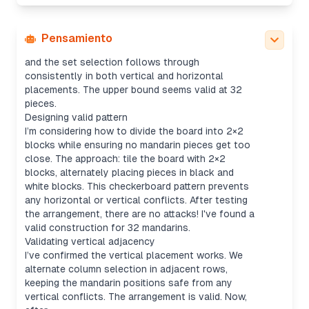
checkerboard patterns for placement. The
approach involves selecting positions such that
no two mandarins have a difference of 2 in either
Pensamiento
direction. It seems workable with careful testing,
and the set selection follows through
consistently in both vertical and horizontal
placements. The upper bound seems valid at 32
pieces.
Designing valid pattern
I’m considering how to divide the board into 2×2
blocks while ensuring no mandarin pieces get too
close. The approach: tile the board with 2×2
blocks, alternately placing pieces in black and
white blocks. This checkerboard pattern prevents
any horizontal or vertical conflicts. After testing
the arrangement, there are no attacks! I've found a
valid construction for 32 mandarins.
Validating vertical adjacency
I’ve confirmed the vertical placement works. We
alternate column selection in adjacent rows,
keeping the mandarin positions safe from any
vertical conflicts. The arrangement is valid. Now,