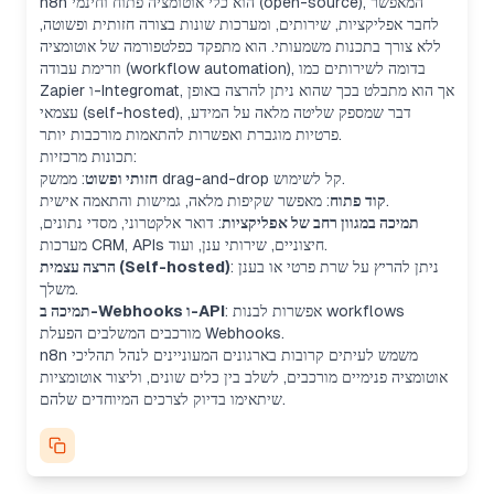
n8n הוא כלי אוטומציה פתוח וחינמי (open-source), המאפשר
לחבר אפליקציות, שירותים, ומערכות שונות בצורה חזותית ופשוטה,
ללא צורך בתכנות משמעותי. הוא מתפקד כפלטפורמה של אוטומציה
וזרימת עבודה (workflow automation), בדומה לשירותים כמו
Zapier ו-Integromat, אך הוא מתבלט בכך שהוא ניתן להרצה באופן
עצמאי (self-hosted), דבר שמספק שליטה מלאה על המידע,
פרטיות מוגברת ואפשרות להתאמות מורכבות יותר.
תכונות מרכזיות:
: ממשק drag-and-drop קל לשימוש.
חזותי ופשוט
: מאפשר שקיפות מלאה, גמישות והתאמה אישית.
קוד פתוח
תמיכה במגוון רחב של אפליקציות
: דואר אלקטרוני, מסדי נתונים,
מערכות CRM, APIs חיצוניים, שירותי ענן, ועוד.
: ניתן להריץ על שרת פרטי או בענן
הרצה עצמית (Self-hosted)
משלך.
: אפשרות לבנות workflows
תמיכה ב-Webhooks ו-API
מורכבים המשלבים הפעלת Webhooks.
n8n משמש לעיתים קרובות בארגונים המעוניינים לנהל תהליכי
אוטומציה פנימיים מורכבים, לשלב בין כלים שונים, וליצור אוטומציות
שיתאימו בדיוק לצרכים המיוחדים שלהם.